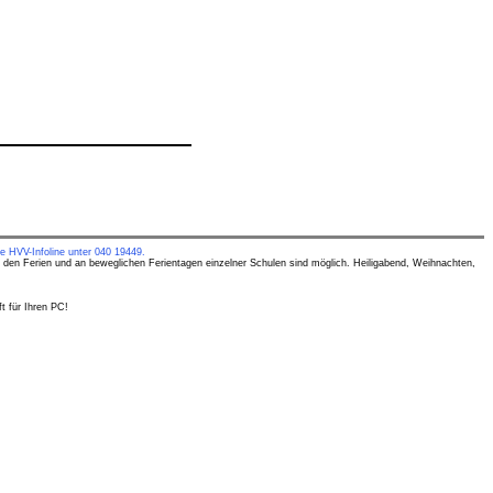
e HVV-Infoline unter 040 19449.
 den Ferien und an beweglichen Ferientagen einzelner Schulen sind möglich. Heiligabend, Weihnachten,
t für Ihren PC!