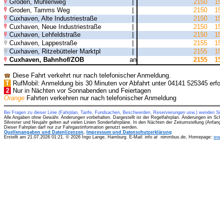
Groden, Mühlenweg
|
2150
1
Groden, Tamms Weg
|
2150
1
Cuxhaven, Alte Industriestraße
|
2150
1
Cuxhaven, Neue Industriestraße
|
2150
1
Cuxhaven, Lehfeldstraße
|
2150
1
Cuxhaven, Lappestraße
|
2155
1
Cuxhaven, Ritzebütteler Marktpl
|
2155
1
Cuxhaven, Bahnhof/ZOB
an
2155
1
Diese Fahrt verkehrt nur nach telefonischer Anmeldung.
☎
T
RufMobil: Anmeldung bis 30 Minuten vor Abfahrt unter 04141 525345 erfor
2
Nur in Nächten vor Sonnabenden und Feiertagen
Orange
Fahrten verkehren nur nach telefonischer Anmeldung
Bei Fragen zu dieser Linie (Fahrplan, Tarife, Fundsachen, Beschwerden, Reservierungen usw.) wenden S
Alle Angaben ohne Gewähr. Änderungen vorbehalten. Dargestellt ist der Regelfahrplan. Änderungen im Sc
Silvester und Neujahr gelten auf vielen Linien Sonderfahrpläne. In den Nächten der Zeitumstellung (Anfa
Dieser Fahrplan darf nur zur Fahrgastinformation genutzt werden.
Quellenangaben und Datenlizenzen
,
Impressum und Datenschutzerklärung
Erstellt am 21.07.2026 01:21. © 2026 Ingo Lange, Hamburg. E-Mail: info
at
nimmbus.de, Homepage:
ww