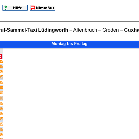
uf-Sammel-Taxi Lüdingworth
– Altenbruch – Groden –
Cuxh
Montag bis Freitag
2
35
35
35
35
35
40
40
40
45
45
45
45
45
45
45