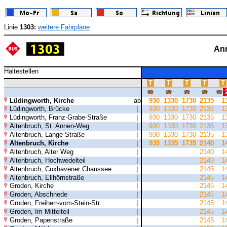
Linie
1303:
weitere Fahrpläne
Anr
Haltestellen
T
T
T
T
T
☎
☎
☎
☎
☎
Lüdingworth, Kirche
ab
930
1330
1730
2135
1
Lüdingworth, Brücke
|
930
1330
1730
2135
1
Lüdingworth, Franz-Grabe-Straße
|
930
1330
1730
2135
1
Altenbruch, St. Annen-Weg
|
930
1330
1730
2135
1
Altenbruch, Lange Straße
|
930
1330
1730
2135
1
Altenbruch, Kirche
|
935
1335
1735
2140
1
Altenbruch, Alter Weg
|
2140
1
Altenbruch, Hochwedelteil
|
2140
1
Altenbruch, Cuxhavener Chaussee
|
2145
1
Altenbruch, Ellhörnstraße
|
2145
1
Groden, Kirche
|
2145
1
Groden, Abschnede
|
2145
1
Groden, Freiherr-vom-Stein-Str.
|
2145
1
Groden, Im Mittelteil
|
2145
1
Groden, Papenstraße
|
2145
1