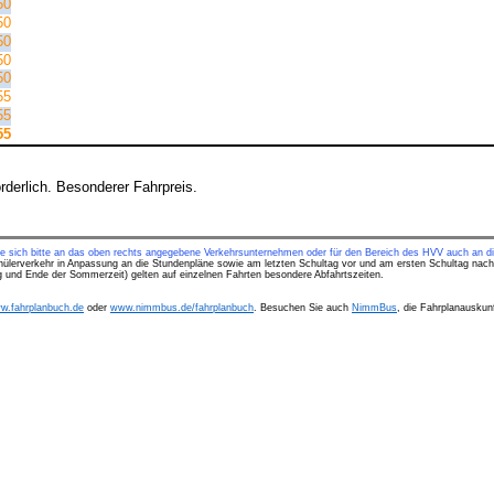
50
50
50
50
50
55
55
55
derlich. Besonderer Fahrpreis.
ie sich bitte an das oben rechts angegebene Verkehrsunternehmen oder für den Bereich des HVV auch an di
hülerverkehr in Anpassung an die Stundenpläne sowie am letzten Schultag vor und am ersten Schultag nach
ng und Ende der Sommerzeit) gelten auf einzelnen Fahrten besondere Abfahrtszeiten.
w.fahrplanbuch.de
oder
www.nimmbus.de/fahrplanbuch
. Besuchen Sie auch
NimmBus
, die Fahrplanauskunf