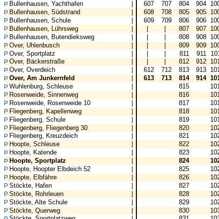
Bullenhausen, Yachthafen
|
607
707
804
904
10
Bullenhausen, Südstrand
|
608
708
805
905
10
Bullenhausen, Schule
|
609
709
806
906
10
Bullenhausen, Lührsweg
|
|
|
807
907
10
Bullenhausen, Butendieksweg
|
|
|
808
908
10
Over, Uhlenbusch
|
|
|
809
909
10
Over, Sportplatz
|
|
|
811
911
10
Over, Bäckerstraße
|
|
|
812
912
10
Over, Overdeich
|
612
712
813
913
10
Over, Am Junkernfeld
|
613
713
814
914
10
Wuhlenburg, Schleuse
|
815
10
Rosenweide, Sinnenweg
|
816
10
Rosenweide, Rosenweide 10
|
817
10
Fliegenberg, Kapellenweg
|
818
10
Fliegenberg, Schule
|
819
10
Fliegenberg, Fliegenberg 30
|
820
10
Fliegenberg, Kreuzdeich
|
821
10
Hoopte, Schleuse
|
822
10
Hoopte, Katende
|
823
10
Hoopte, Sportplatz
|
824
10
Hoopte, Hoopter Elbdeich 52
|
825
10
Hoopte, Elbfähre
|
826
10
Stöckte, Hafen
|
827
10
Stöckte, Rohrleuen
|
828
10
Stöckte, Alte Schule
|
829
10
Stöckte, Querweg
|
830
10
Stöckte, Sportplatzweg
|
831
10