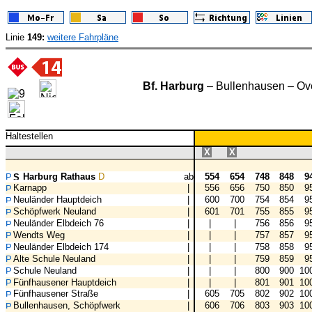
Linie
149:
weitere Fahrpläne
Bf. Harburg
– Bullenhausen – Ov
Haltestellen
X
X
Harburg Rathaus
D
ab
554
654
748
848
9
Karnapp
|
556
656
750
850
9
Neuländer Hauptdeich
|
600
700
754
854
9
Schöpfwerk Neuland
|
601
701
755
855
9
Neuländer Elbdeich 76
|
|
|
756
856
9
Wendts Weg
|
|
|
757
857
9
Neuländer Elbdeich 174
|
|
|
758
858
9
Alte Schule Neuland
|
|
|
759
859
9
Schule Neuland
|
|
|
800
900
10
Fünfhausener Hauptdeich
|
|
|
801
901
10
Fünfhausener Straße
|
605
705
802
902
10
Bullenhausen, Schöpfwerk
|
606
706
803
903
10