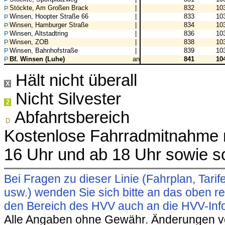
Stöckte, Am Großen Brack
|
832
10
Winsen, Hoopter Straße 66
|
833
10
Winsen, Hamburger Straße
|
834
10
Winsen, Altstadtring
|
836
10
Winsen, ZOB
|
838
10
Winsen, Bahnhofstraße
|
839
10
Bf. Winsen (Luhe)
an
841
10
Hält nicht überall
X
Nicht Silvester
2
Abfahrtsbereich
D
Kostenlose Fahrradmitnahme m
16 Uhr und ab 18 Uhr sowie s
Bei Fragen zu dieser Linie (Fahrplan, Ta
usw.) wenden Sie sich bitte an das oben 
den Bereich des HVV auch an die HVV-Info
Alle Angaben ohne Gewähr. Änderungen vorb