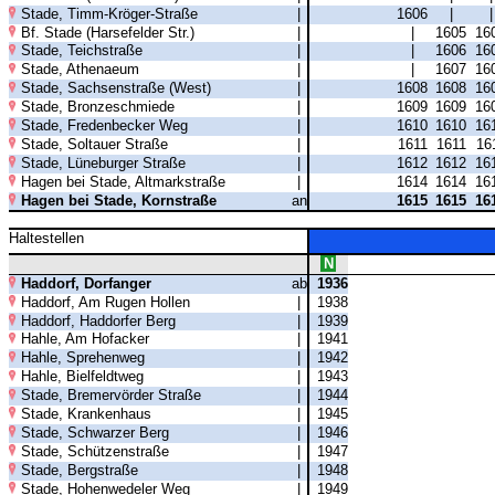
Stade, Timm-Kröger-Straße
|
1606
|
Bf. Stade (Harsefelder Str.)
|
|
1605
16
Stade, Teichstraße
|
|
1606
16
Stade, Athenaeum
|
|
1607
16
Stade, Sachsenstraße (West)
|
1608
1608
16
Stade, Bronzeschmiede
|
1609
1609
16
Stade, Fredenbecker Weg
|
1610
1610
16
Stade, Soltauer Straße
|
1611
1611
16
Stade, Lüneburger Straße
|
1612
1612
16
Hagen bei Stade, Altmarkstraße
|
1614
1614
16
Hagen bei Stade, Kornstraße
an
1615
1615
16
Haltestellen
N
Haddorf, Dorfanger
ab
1936
Haddorf, Am Rugen Hollen
|
1938
Haddorf, Haddorfer Berg
|
1939
Hahle, Am Hofacker
|
1941
Hahle, Sprehenweg
|
1942
Hahle, Bielfeldtweg
|
1943
Stade, Bremervörder Straße
|
1944
Stade, Krankenhaus
|
1945
Stade, Schwarzer Berg
|
1946
Stade, Schützenstraße
|
1947
Stade, Bergstraße
|
1948
Stade, Hohenwedeler Weg
|
1949