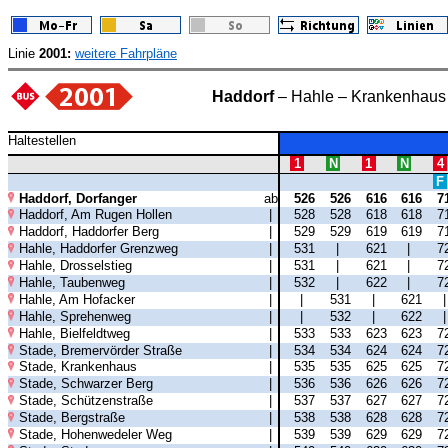
Linie
2001:
weitere Fahrpläne
Haddorf
– Hahle – Krankenhaus 
Haltestellen
1
N
1
N
4
F
Haddorf, Dorfanger
ab
526
526
616
616
7
Haddorf, Am Rugen Hollen
|
528
528
618
618
7
Haddorf, Haddorfer Berg
|
529
529
619
619
7
Hahle, Haddorfer Grenzweg
|
531
|
621
|
7
Hahle, Drosselstieg
|
531
|
621
|
7
Hahle, Taubenweg
|
532
|
622
|
7
Hahle, Am Hofacker
|
|
531
|
621
Hahle, Sprehenweg
|
|
532
|
622
Hahle, Bielfeldtweg
|
533
533
623
623
7
Stade, Bremervörder Straße
|
534
534
624
624
7
Stade, Krankenhaus
|
535
535
625
625
7
Stade, Schwarzer Berg
|
536
536
626
626
7
Stade, Schützenstraße
|
537
537
627
627
7
Stade, Bergstraße
|
538
538
628
628
7
Stade, Hohenwedeler Weg
|
539
539
629
629
7