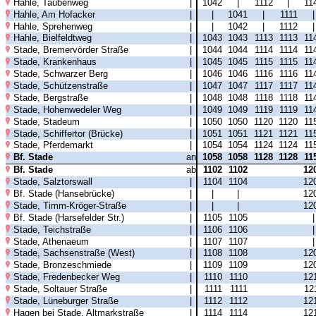
Hahle, Taubenweg
|
1042
|
1112
|
11
Hahle, Am Hofacker
|
|
1041
|
1111
Hahle, Sprehenweg
|
|
1042
|
1112
Hahle, Bielfeldtweg
|
1043
1043
1113
1113
11
Stade, Bremervörder Straße
|
1044
1044
1114
1114
11
Stade, Krankenhaus
|
1045
1045
1115
1115
11
Stade, Schwarzer Berg
|
1046
1046
1116
1116
11
Stade, Schützenstraße
|
1047
1047
1117
1117
11
Stade, Bergstraße
|
1048
1048
1118
1118
11
Stade, Hohenwedeler Weg
|
1049
1049
1119
1119
11
Stade, Stadeum
|
1050
1050
1120
1120
11
Stade, Schiffertor (Brücke)
|
1051
1051
1121
1121
11
Stade, Pferdemarkt
|
1054
1054
1124
1124
11
Bf. Stade
an
1058
1058
1128
1128
11
Bf. Stade
ab
1102
1102
12
Stade, Salztorswall
|
1104
1104
12
Bf. Stade (Hansebrücke)
|
|
|
12
Stade, Timm-Kröger-Straße
|
|
|
12
Bf. Stade (Harsefelder Str.)
|
1105
1105
Stade, Teichstraße
|
1106
1106
Stade, Athenaeum
|
1107
1107
Stade, Sachsenstraße (West)
|
1108
1108
12
Stade, Bronzeschmiede
|
1109
1109
12
Stade, Fredenbecker Weg
|
1110
1110
12
Stade, Soltauer Straße
|
1111
1111
12
Stade, Lüneburger Straße
|
1112
1112
12
Hagen bei Stade, Altmarkstraße
|
1114
1114
12