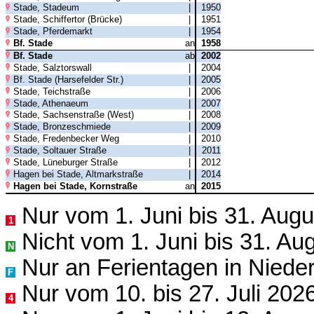
Stade, Stadeum
|
1950
Stade, Schiffertor (Brücke)
|
1951
Stade, Pferdemarkt
|
1954
Bf. Stade
an
1958
Bf. Stade
ab
2002
Stade, Salztorswall
|
2004
Bf. Stade (Harsefelder Str.)
|
2005
Stade, Teichstraße
|
2006
Stade, Athenaeum
|
2007
Stade, Sachsenstraße (West)
|
2008
Stade, Bronzeschmiede
|
2009
Stade, Fredenbecker Weg
|
2010
Stade, Soltauer Straße
|
2011
Stade, Lüneburger Straße
|
2012
Hagen bei Stade, Altmarkstraße
|
2014
Hagen bei Stade, Kornstraße
an
2015
Nur vom 1. Juni bis 31. Aug
1
Nicht vom 1. Juni bis 31. Au
N
Nur an Ferientagen in Niede
F
Nur vom 10. bis 27. Juli 202
4