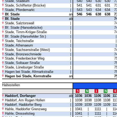
Stade, Stadeum
|
540
540
630
630
7
Stade, Schiffertor (Brücke)
|
541
541
631
631
7
Stade, Pferdemarkt
|
543
543
634
634
7
Bf. Stade
an
546
546
638
638
7
Bf. Stade
ab
7
Stade, Salztorswall
|
7
Bf. Stade (Hansebrücke)
|
7
Stade, Timm-Kröger-Straße
|
7
Bf. Stade (Harsefelder Str.)
|
Stade, Teichstraße
|
Stade, Athenaeum
|
Stade, Sachsenstraße (West)
|
7
Stade, Bronzeschmiede
|
7
Stade, Fredenbecker Weg
|
7
Stade, Soltauer Straße
|
7
Stade, Lüneburger Straße
|
7
Hagen bei Stade, Altmarkstraße
|
7
Hagen bei Stade, Kornstraße
an
7
Haltestellen
5
N
1
N
4
Haddorf, Dorfanger
ab
1036
1036
1106
1106
11
Haddorf, Am Rugen Hollen
|
1038
1038
1108
1108
11
Haddorf, Haddorfer Berg
|
1039
1039
1109
1109
11
Hahle, Haddorfer Grenzweg
|
1041
|
1111
|
11
Hahle, Drosselstieg
|
1041
|
1111
|
11