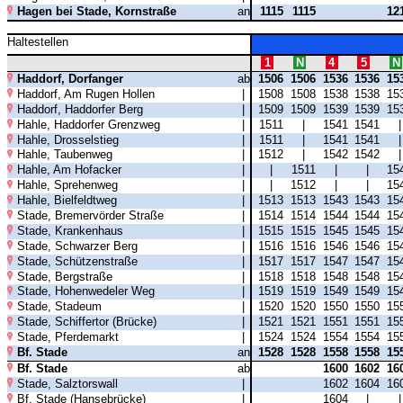
Hagen bei Stade, Kornstraße
an
1115
1115
12
Haltestellen
1
N
4
5
N
Haddorf, Dorfanger
ab
1506
1506
1536
1536
15
Haddorf, Am Rugen Hollen
|
1508
1508
1538
1538
15
Haddorf, Haddorfer Berg
|
1509
1509
1539
1539
15
Hahle, Haddorfer Grenzweg
|
1511
|
1541
1541
Hahle, Drosselstieg
|
1511
|
1541
1541
Hahle, Taubenweg
|
1512
|
1542
1542
Hahle, Am Hofacker
|
|
1511
|
|
15
Hahle, Sprehenweg
|
|
1512
|
|
15
Hahle, Bielfeldtweg
|
1513
1513
1543
1543
15
Stade, Bremervörder Straße
|
1514
1514
1544
1544
15
Stade, Krankenhaus
|
1515
1515
1545
1545
15
Stade, Schwarzer Berg
|
1516
1516
1546
1546
15
Stade, Schützenstraße
|
1517
1517
1547
1547
15
Stade, Bergstraße
|
1518
1518
1548
1548
15
Stade, Hohenwedeler Weg
|
1519
1519
1549
1549
15
Stade, Stadeum
|
1520
1520
1550
1550
15
Stade, Schiffertor (Brücke)
|
1521
1521
1551
1551
15
Stade, Pferdemarkt
|
1524
1524
1554
1554
15
Bf. Stade
an
1528
1528
1558
1558
15
Bf. Stade
ab
1600
1602
16
Stade, Salztorswall
|
1602
1604
16
Bf. Stade (Hansebrücke)
|
1604
|