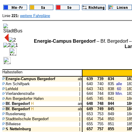
Linie
221:
weitere Fahrpläne
Energie-Campus Bergedorf
– Bf. Bergedorf 
La
Haltestellen
Energie-Campus Bergedorf
ab
639
739
834
18
Am Schilfpark
|
640
740
835
alle
18
Lehfeld
|
643
743
838
60
18
Vierlandenstraße
|
644
744
839
Min.
18
Am Bergedorfer Hafen
|
645
745
841
18
Bf. Bergedorf
H
an
648
748
844
18
Bf. Bergedorf
H
ab
649
749
845
18
Ruselerweg
|
653
753
849
18
Stadtteilschule Bergedorf
|
654
754
850
18
Billwiese
|
655
755
851
18
Nettelnburg
|
657
757
855
18