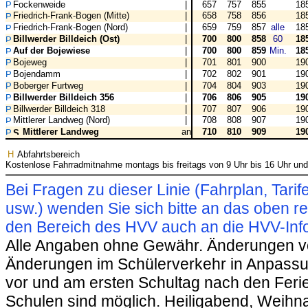
Fockenweide
|
657
757
855
18
Friedrich-Frank-Bogen (Mitte)
|
658
758
856
18
Friedrich-Frank-Bogen (Nord)
|
659
759
857
alle
18
Billwerder Billdeich (Ost)
|
700
800
858
60
18
Auf der Bojewiese
|
700
800
859
Min.
18
Bojeweg
|
701
801
900
19
Bojendamm
|
702
802
901
19
Boberger Furtweg
|
704
804
903
19
Billwerder Billdeich 356
|
706
806
905
19
Billwerder Billdeich 318
|
707
807
906
19
Mittlerer Landweg (Nord)
|
708
808
907
19
Mittlerer Landweg
an
710
810
909
19
H
Abfahrtsbereich
Kostenlose Fahrradmitnahme montags bis freitags von 9 Uhr bis 16 Uhr un
Bei Fragen zu dieser Linie (Fahrplan, Ta
usw.) wenden Sie sich bitte an das oben 
den Bereich des HVV auch an die HVV-Info
Alle Angaben ohne Gewähr. Änderungen vorb
Änderungen im Schülerverkehr in Anpassu
vor und am ersten Schultag nach den Feri
Schulen sind möglich. Heiligabend, Weihnac