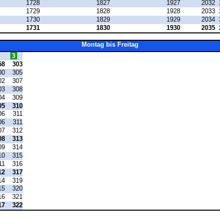
1728
1827
1927
2032
1729
1828
1928
2033
1730
1829
1929
2034
1731
1830
1930
2035
Montag bis Freitag
3
58
303
00
305
02
307
03
308
04
309
05
310
06
311
06
311
07
312
08
313
09
314
10
315
11
316
12
317
14
319
15
320
16
321
17
322