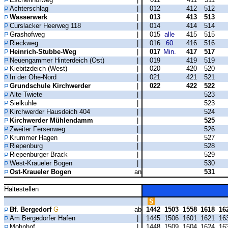
Achterschlag
|
012
412
512
Wasserwerk
|
013
413
513
Curslacker Heerweg 118
|
014
414
514
Grashofweg
|
015
alle
415
515
Rieckweg
|
016
60
416
516
Heinrich-Stubbe-Weg
|
017
Min.
417
517
Neuengammer Hinterdeich (Ost)
|
019
419
519
Kiebitzdeich (West)
|
020
420
520
In der Ohe-Nord
|
021
421
521
Grundschule Kirchwerder
|
022
422
522
Alte Twiete
|
523
Sielkuhle
|
523
Kirchwerder Hausdeich 404
|
524
Kirchwerder Mühlendamm
|
525
Zweiter Fersenweg
|
526
Krummer Hagen
|
527
Riepenburg
|
528
Riepenburger Brack
|
529
West-Kraueler Bogen
|
530
Ost-Kraueler Bogen
an
531
Haltestellen
S
Bf. Bergedorf
G
ab
1442
1503
1558
1618
16
Am Bergedorfer Hafen
|
1445
1506
1601
1621
16
Mohnhof
|
1448
1509
1604
1624
16