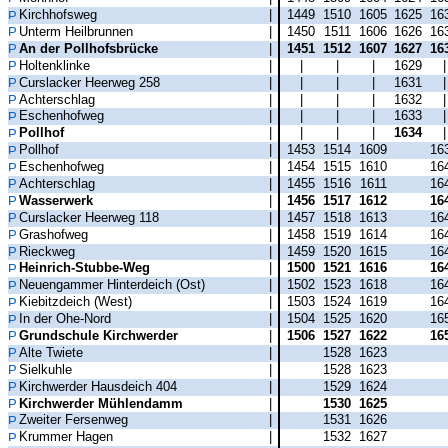
Kirchhofsweg
|
1449
1510
1605
1625
16
Unterm Heilbrunnen
|
1450
1511
1606
1626
16
An der Pollhofsbrücke
|
1451
1512
1607
1627
16
Holtenklinke
|
|
|
|
1629
Curslacker Heerweg 258
|
|
|
|
1631
Achterschlag
|
|
|
|
1632
Eschenhofweg
|
|
|
|
1633
Pollhof
|
|
|
|
1634
Pollhof
|
1453
1514
1609
16
Eschenhofweg
|
1454
1515
1610
16
Achterschlag
|
1455
1516
1611
16
Wasserwerk
|
1456
1517
1612
16
Curslacker Heerweg 118
|
1457
1518
1613
16
Grashofweg
|
1458
1519
1614
16
Rieckweg
|
1459
1520
1615
16
Heinrich-Stubbe-Weg
|
1500
1521
1616
16
Neuengammer Hinterdeich (Ost)
|
1502
1523
1618
16
Kiebitzdeich (West)
|
1503
1524
1619
16
In der Ohe-Nord
|
1504
1525
1620
16
Grundschule Kirchwerder
|
1506
1527
1622
16
Alte Twiete
|
1528
1623
Sielkuhle
|
1528
1623
Kirchwerder Hausdeich 404
|
1529
1624
Kirchwerder Mühlendamm
|
1530
1625
Zweiter Fersenweg
|
1531
1626
Krummer Hagen
|
1532
1627