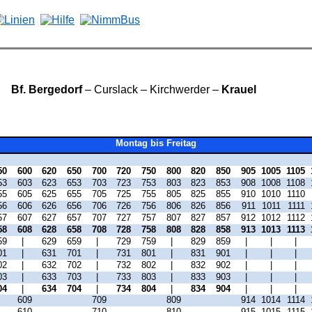
Bf. Bergedorf
– Curslack – Kirchwerder –
Krauel
Montag bis Freitag
50
600
620
650
700
720
750
800
820
850
905
1005
1105
53
603
623
653
703
723
753
803
823
853
908
1008
1108
55
605
625
655
705
725
755
805
825
855
910
1010
1110
56
606
626
656
706
726
756
806
826
856
911
1011
1111
57
607
627
657
707
727
757
807
827
857
912
1012
1112
58
608
628
658
708
728
758
808
828
858
913
1013
1113
59
|
629
659
|
729
759
|
829
859
|
|
|
01
|
631
701
|
731
801
|
831
901
|
|
|
02
|
632
702
|
732
802
|
832
902
|
|
|
03
|
633
703
|
733
803
|
833
903
|
|
|
04
|
634
704
|
734
804
|
834
904
|
|
|
609
709
809
914
1014
1114
610
710
810
915
1015
1115