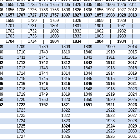
35
1655
1705
1725
1735
1755
1805
1825
1835
1855
1906
1926
2011
36
1656
1706
1726
1736
1756
1806
1826
1836
1856
1907
1927
2012
37
1657
1707
1727
1737
1757
1807
1827
1837
1857
1908
1928
2013
|
1659
|
1729
|
1759
|
1829
|
1859
|
1929
|
|
1701
|
1731
|
1801
|
1831
|
1901
|
1931
|
|
1702
|
1732
|
1802
|
1832
|
1902
|
1932
|
|
1703
|
1733
|
1803
|
1833
|
1903
|
1933
|
|
1704
|
1734
|
1804
|
1834
|
1904
|
1934
|
39
1709
1739
1809
1839
1909
2014
40
1710
1740
1810
1840
1910
2015
41
1711
1741
1811
1841
1911
2016
42
1712
1742
1812
1842
1912
2017
43
1713
1743
1813
1843
1913
2018
44
1714
1744
1814
1844
1914
2019
45
1715
1745
1815
1845
1915
2020
46
1716
1746
1816
1846
1916
2021
48
1718
1748
1818
1848
1918
2023
49
1719
1749
1819
1849
1919
2024
50
1720
1750
1820
1850
1920
2025
52
1722
1752
1821
1851
1921
2026
1723
1822
1922
2027
1723
1822
1922
2027
1724
1823
1923
2028
1725
1824
1924
2029
1726
1825
1925
2030
1727
1826
1926
2031