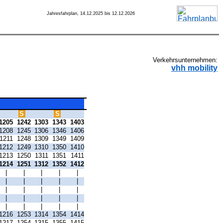
Jahresfahrplan, 14.12.2025 bis 12.12.2026
Verkehrsunternehmen:
vhh mobility
S
S
1205
1242
1303
1343
1403
1208
1245
1306
1346
1406
1211
1248
1309
1349
1409
1212
1249
1310
1350
1410
1213
1250
1311
1351
1411
1214
1251
1312
1352
1412
|
|
|
|
|
|
|
|
|
|
|
|
|
|
|
|
|
|
|
|
|
|
|
|
|
1216
1253
1314
1354
1414
1217
1254
1315
1355
1415