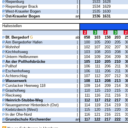
Riepenburg
|
1533
1628
Riepenburger Brack
|
1534
1629
West-Kraueler Bogen
|
1535
1630
Ost-Kraueler Bogen
an
1536
1631
Haltestellen
2
3
2
3
2
Bf. Bergedorf
G
ab
058
103
158
203
2
Am Bergedorfer Hafen
|
100
105
200
205
3
Mohnhof
|
102
107
202
207
3
Kirchhofsweg
|
103
108
203
208
3
Unterm Heilbrunnen
|
104
109
204
209
3
An der Pollhofsbrücke
|
105
110
205
210
3
Pollhof
|
106
111
206
211
3
Eschenhofweg
|
106
111
206
211
3
Achterschlag
|
107
112
207
212
3
Wasserwerk
|
108
113
208
213
3
Curslacker Heerweg 118
|
109
114
209
214
3
Grashofweg
|
110
115
210
215
3
Rieckweg
|
111
116
211
216
3
Heinrich-Stubbe-Weg
|
112
117
212
217
3
Neuengammer Hinterdeich (Ost)
|
114
119
214
219
3
Kiebitzdeich (West)
|
115
120
215
220
3
In der Ohe-Nord
|
116
121
216
221
3
Grundschule Kirchwerder
an
117
122
217
222
3