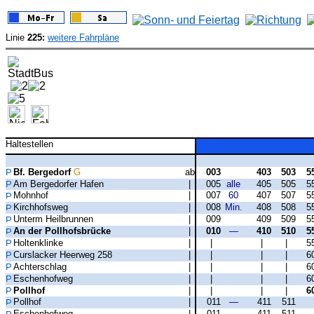
Linie
225:
weitere Fahrpläne
Haltestellen
Bf. Bergedorf
G
ab
003
403
503
5
Am Bergedorfer Hafen
|
005
alle
405
505
5
Mohnhof
|
007
60
407
507
5
Kirchhofsweg
|
008
Min.
408
508
5
Unterm Heilbrunnen
|
009
409
509
5
An der Pollhofsbrücke
|
010
—
410
510
5
Holtenklinke
|
|
|
|
5
Curslacker Heerweg 258
|
|
|
|
6
Achterschlag
|
|
|
|
6
Eschenhofweg
|
|
|
|
6
Pollhof
|
|
|
|
6
Pollhof
|
011
—
411
511
Eschenhofweg
|
011
411
511