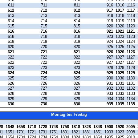
611
711
811
916
1016
1116
612
712
812
917
1017
1117
613
713
813
918
1018
1118
614
714
814
919
1019
1119
615
715
815
920
1020
1120
616
716
816
921
1021
1121
618
718
818
923
1023
1123
619
719
819
924
1024
1124
620
720
820
925
1025
1125
621
721
821
926
1026
1126
622
722
822
927
1027
1127
622
722
822
927
1027
1127
623
723
823
928
1028
1128
624
724
824
929
1029
1129
625
725
825
930
1030
1130
626
726
826
931
1031
1131
627
727
827
932
1032
1132
628
728
828
933
1033
1133
629
729
829
934
1034
1134
630
730
830
935
1035
1135
Montag bis Freitag
28
1648
1658
1718
1728
1748
1758
1818
1828
1848
1900
1920
2005
31
1651
1701
1721
1731
1751
1801
1821
1831
1851
1903
1923
2008
34
1654
1704
1724
1734
1754
1804
1824
1834
1854
1905
1925
2010