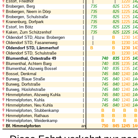
Estorf, Friedhof
|
|
|
1220
14
Brobergen, Berg
|
735
825
1225
14
Brobergen, Neern in Dörp
|
735
825
1225
14
Brobergen, Schulstraße
|
735
825
1225
14
Kranenburg, Dorfpark
|
735
825
1225
14
Estorf, Im Bötz
|
735
825
1225
14
Kaken, Zum Schützenhof
|
735
825
1225
14
Oldendorf STD, Abzw. Brobergen
|
|
B
1230
14
Oldendorf STD, Fasanenweg
|
|
B
1230
14
Oldendorf STD, Lämmerhof
|
B
B
1230
14
Oldendorf STD, Schulstraße
|
B
1230
14
Blumenthal, Ostestraße 49
|
740
835
1235
14
Blumenthal, Achtern Barg
|
740
835
1235
14
Blumenthal, Abzweig Bossel
|
740
835
1235
14
Bossel, Denkmal
|
745
840
1240
14
Burweg, Blaue Straße
|
745
840
1240
14
Burweg, Dorfstraße
|
745
840
1240
14
Burweg, Hüslohstraße
|
745
840
1240
14
Himmelpforten, Abzweig Kuhla
|
745
840
1240
14
Himmelpforten, Kuhla
|
745
840
1240
14
Himmelpforten, Neu Kuhla
|
745
840
1240
14
Himmelpforten, Stubbenkamp
|
B
B
B
B
Himmelpforten, Rathaus
|
B
B
B
B
Himmelpforten, Weidenkamp
|
B
B
B
B
Bf. Himmelpforten
an
750
845
1245
14