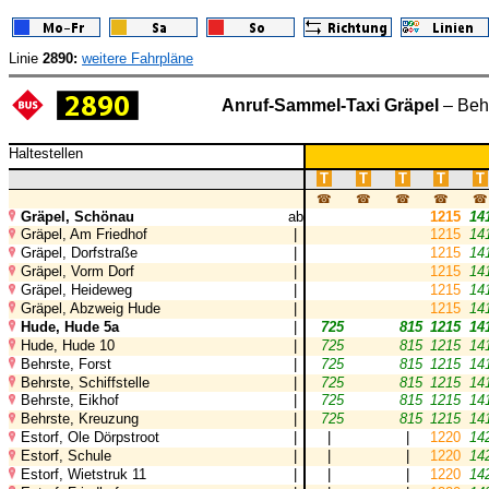
Linie
2890:
weitere Fahrpläne
Anruf-Sammel-Taxi Gräpel
– Behr
Haltestellen
T
T
T
T
T
☎
☎
☎
☎
☎
Gräpel, Schönau
ab
1215
14
Gräpel, Am Friedhof
|
1215
14
Gräpel, Dorfstraße
|
1215
14
Gräpel, Vorm Dorf
|
1215
14
Gräpel, Heideweg
|
1215
14
Gräpel, Abzweig Hude
|
1215
14
Hude, Hude 5a
|
725
815
1215
14
Hude, Hude 10
|
725
815
1215
14
Behrste, Forst
|
725
815
1215
14
Behrste, Schiffstelle
|
725
815
1215
14
Behrste, Eikhof
|
725
815
1215
14
Behrste, Kreuzung
|
725
815
1215
14
Estorf, Ole Dörpstroot
|
|
|
1220
14
Estorf, Schule
|
|
|
1220
14
Estorf, Wietstruk 11
|
|
|
1220
14