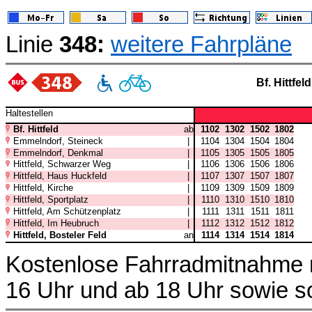
Linie
348:
weitere Fahrpläne
Bf. Hittfeld
Haltestellen
Bf. Hittfeld
ab
1102
1302
1502
1802
Emmelndorf, Steineck
|
1104
1304
1504
1804
Emmelndorf, Denkmal
|
1105
1305
1505
1805
Hittfeld, Schwarzer Weg
|
1106
1306
1506
1806
Hittfeld, Haus Huckfeld
|
1107
1307
1507
1807
Hittfeld, Kirche
|
1109
1309
1509
1809
Hittfeld, Sportplatz
|
1110
1310
1510
1810
Hittfeld, Am Schützenplatz
|
1111
1311
1511
1811
Hittfeld, Im Heubruch
|
1112
1312
1512
1812
Hittfeld, Bosteler Feld
an
1114
1314
1514
1814
Kostenlose Fahrradmitnahme m
16 Uhr und ab 18 Uhr sowie s