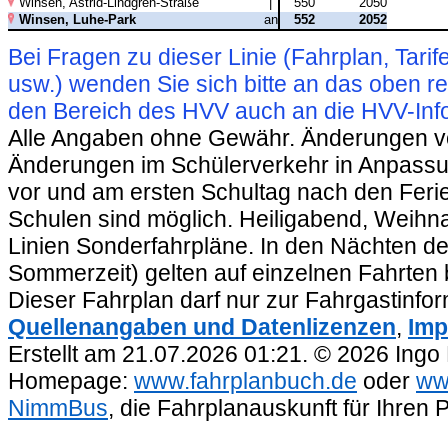
Winsen, Astrid-Lindgren-Straße
|
550
2050
Winsen, Luhe-Park
an
552
2052
Bei Fragen zu dieser Linie (Fahrplan, Ta
usw.) wenden Sie sich bitte an das oben 
den Bereich des HVV auch an die HVV-Info
Alle Angaben ohne Gewähr. Änderungen vorb
Änderungen im Schülerverkehr in Anpassu
vor und am ersten Schultag nach den Feri
Schulen sind möglich. Heiligabend, Weihnac
Linien Sonderfahrpläne. In den Nächten de
Sommerzeit) gelten auf einzelnen Fahrten 
Dieser Fahrplan darf nur zur Fahrgastinfo
Quellenangaben und Datenlizenzen
,
Imp
Erstellt am 21.07.2026 01:21. © 2026 Ingo
Homepage:
www.fahrplanbuch.de
oder
ww
NimmBus
, die Fahrplanauskunft für Ihren 