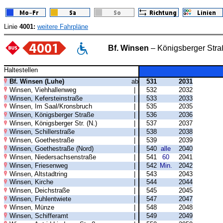
Linie
4001:
weitere Fahrpläne
Bf. Winsen
– Königsberger Stra
Haltestellen
Bf. Winsen (Luhe)
ab
531
2031
Winsen, Viehhallenweg
|
532
2032
Winsen, Kefersteinstraße
|
533
2033
Winsen, Im Saal/Kronsbruch
|
535
2035
Winsen, Königsberger Straße
|
536
2036
Winsen, Königsberger Str. (N.)
|
537
2037
Winsen, Schillerstraße
|
538
2038
Winsen, Goethestraße
|
539
2039
Winsen, Goethestraße (Nord)
|
540
alle
2040
Winsen, Niedersachsenstraße
|
541
60
2041
Winsen, Friesenweg
|
542
Min.
2042
Winsen, Altstadtring
|
543
2043
Winsen, Kirche
|
544
2044
Winsen, Deichstraße
|
545
2045
Winsen, Fuhlentwiete
|
547
2047
Winsen, Münze
|
548
2048
Winsen, Schifferamt
|
549
2049