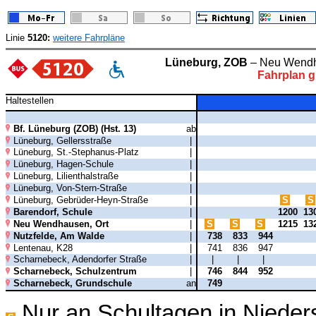
Linie
5120:
weitere Fahrpläne
Lüneburg, ZOB
– Neu Wendh
Fahrplan g
Haltestellen
Bf. Lüneburg (ZOB) (Hst. 13)
ab
Lüneburg, Gellersstraße
|
Lüneburg, St.-Stephanus-Platz
|
Lüneburg, Hagen-Schule
|
Lüneburg, Lilienthalstraße
|
Lüneburg, Von-Stern-Straße
|
Lüneburg, Gebrüder-Heyn-Straße
|
S
S
Barendorf, Schule
|
1200
13
Neu Wendhausen, Ort
|
S
S
S
1215
13
Nutzfelde, Am Walde
|
738
833
944
Lentenau, K28
|
741
836
947
Scharnebeck, Adendorfer Straße
|
|
|
|
Scharnebeck, Schulzentrum
|
746
844
952
Scharnebeck, Grundschule
an
749
Nur an Schultagen in Niede