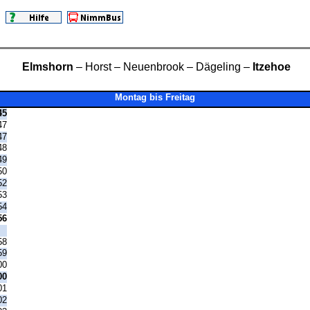
Elmshorn
– Horst – Neuenbrook – Dägeling –
Itzehoe
Montag bis Freitag
45
47
47
48
49
50
52
53
54
56
|
58
59
00
00
01
02