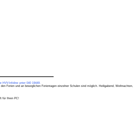
e HVV-Infoline unter 040 19449.
 den Ferien und an beweglichen Ferientagen einzelner Schulen sind möglich. Heiligabend, Weihnachten,
t für Ihren PC!