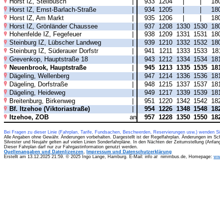
Horst IZ, Stellbusch
|
933
1204
|
|
18
Horst IZ, Ernst-Barlach-Straße
|
934
1205
|
|
18
Horst IZ, Am Markt
|
935
1206
|
|
18
Horst IZ, Grönländer Chaussee
|
937
1208
1330
1530
18
Hohenfelde IZ, Fegefeuer
|
938
1209
1331
1531
18
Steinburg IZ, Lübscher Landweg
|
939
1210
1332
1532
18
Steinburg IZ, Süderauer Dorfstr
|
941
1211
1333
1533
18
Grevenkop, Hauptstraße 18
|
943
1212
1334
1534
18
Neuenbrook, Hauptstraße
|
945
1213
1335
1535
18
Dägeling, Wellenberg
|
947
1214
1336
1536
18
Dägeling, Dorfstraße
|
948
1215
1337
1537
18
Dägeling, Heideweg
|
949
1217
1339
1539
18
Breitenburg, Birkenweg
|
951
1220
1342
1542
18
Bf. Itzehoe (Viktoriastraße)
|
954
1226
1348
1548
18
Itzehoe, ZOB
an
957
1228
1350
1550
18
Bei Fragen zu dieser Linie (Fahrplan, Tarife, Fundsachen, Beschwerden, Reservierungen usw.) wenden S
Alle Angaben ohne Gewähr. Änderungen vorbehalten. Dargestellt ist der Regelfahrplan. Änderungen im Sc
Silvester und Neujahr gelten auf vielen Linien Sonderfahrpläne. In den Nächten der Zeitumstellung (Anfa
Dieser Fahrplan darf nur zur Fahrgastinformation genutzt werden.
Quellenangaben und Datenlizenzen
,
Impressum und Datenschutzerklärung
Erstellt am 13.12.2025 21:59. © 2025 Ingo Lange, Hamburg. E-Mail: info
at
nimmbus.de, Homepage:
ww