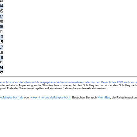
03
04
05
07
08
09
11
13
15
17
18
19
21
24
27
ie sich bitte an das oben rechts angegebene Verkehrsunternehmen oder für den Bereich des HVV auch an di
hülerverkehr in Anpassung an die Stundenpläne sowie am letzten Schultag vor und am ersten Schultag nach
ng und Ende der Sommerzeit) gelten auf einzelnen Fahrten besondere Abfahrtszeiten.
w.fahrplanbuch.de
oder
www.nimmbus.de/fahrplanbuch
. Besuchen Sie auch
NimmBus
, die Fahrplanauskunf