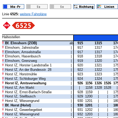
Linie
6525:
weitere Fahrpläne
Haltestellen
Bf. Elmshorn (ZOB)
ab
915
1315
17
Elmshorn, Jahnstraße
|
917
1317
17
Elmshorn, Amselstraße
|
917
1317
17
Elmshorn, Hasenbusch
|
918
1318
17
Elmshorn, Grenzweg
|
919
1320
17
Horst IZ, Horster Landstraße 1
|
920
1321
17
Horst IZ, An der Bundesstr. 28
|
922
1322
17
Horst IZ, Horstmühle
|
923
1323
17
Horst IZ, Schloburger Weg
|
924
1324
17
Horst IZ, Amtsverwaltung
|
926
1156
1326
1526
17
Horst IZ, Am Markt
|
|
1158
1328
1528
Horst IZ, Ernst-Barlach-Straße
|
928
1159
|
|
17
Horst IZ, Stellbusch
|
929
1200
|
|
17
Horst IZ, Wiesengrund
|
930
1201
|
|
18
Bf. Horst (Holst)
|
930
1201
|
|
18
Horst IZ, Gewerbegebiet
|
931
1202
|
|
18
Horst IZ, Wiesengrund
|
932
1203
|
|
18