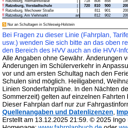
Ratzeburg, Riemannstraße
|
718
808
858
19
Ratzeburg, Vorstadtschule
|
720
810
900
20
Ratzeburg, Mechower Straße
|
811
901
20
Ratzeburg, Am Viehmarkt
an
812
902
20
S
Nur an Schultagen in Schleswig-Holstein
Bei Fragen zu dieser Linie (Fahrplan, Ta
usw.) wenden Sie sich bitte an das oben 
den Bereich des HVV auch an die HVV-Info
Alle Angaben ohne Gewähr. Änderungen vorb
Änderungen im Schülerverkehr in Anpassu
vor und am ersten Schultag nach den Feri
Schulen sind möglich. Heiligabend, Weihnac
Linien Sonderfahrpläne. In den Nächten de
Sommerzeit) gelten auf einzelnen Fahrten 
Dieser Fahrplan darf nur zur Fahrgastinfo
Quellenangaben und Datenlizenzen
,
Imp
Erstellt am 13.12.2025 21:59. © 2025 Ingo
Homepage:
www.fahrplanbuch.de
oder
ww