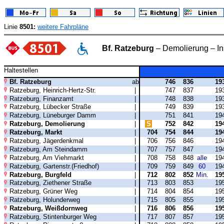
Linie
8501:
weitere Fahrpläne
Bf. Ratzeburg
– Demolierung – In
Haltestellen
Bf. Ratzeburg
ab
746
836
19
Ratzeburg, Heinrich-Hertz-Str.
|
747
837
19
Ratzeburg, Finanzamt
|
748
838
19
Ratzeburg, Lübecker Straße
|
749
839
19
Ratzeburg, Lüneburger Damm
|
751
841
19
Ratzeburg, Demolierung
|
S
752
842
19
Ratzeburg, Markt
|
704
754
844
19
Ratzeburg, Jägerdenkmal
|
706
756
846
19
Ratzeburg, Am Steindamm
|
707
757
847
19
Ratzeburg, Am Viehmarkt
|
708
758
848
alle
19
Ratzeburg, Gartenstr.(Friedhof)
|
709
759
849
60
19
Ratzeburg, Burgfeld
|
712
802
852
Min.
19
Ratzeburg, Ziethener Straße
|
713
803
853
19
Ratzeburg, Grüner Weg
|
714
804
854
19
Ratzeburg, Holunderweg
|
715
805
855
19
Ratzeburg, Weißdornweg
|
716
806
856
19
Ratzeburg, Stintenburger Weg
|
717
807
857
19