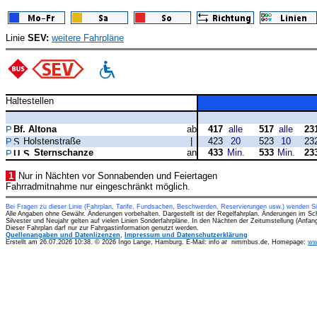
Linie
SEV:
weitere Fahrpläne
Haltestellen
Bf. Altona
ab
417
alle
517
alle
23
Holstenstraße
|
423
20
523
10
23
Sternschanze
an
433
Min.
533
Min.
23
1
Nur in Nächten vor Sonnabenden und Feiertagen
Fahrradmitnahme nur eingeschränkt möglich.
Bei Fragen zu dieser Linie (Fahrplan, Tarife, Fundsachen, Beschwerden, Reservierungen usw.) wenden S
Alle Angaben ohne Gewähr. Änderungen vorbehalten. Dargestellt ist der Regelfahrplan. Änderungen im Sc
Silvester und Neujahr gelten auf vielen Linien Sonderfahrpläne. In den Nächten der Zeitumstellung (Anfa
Dieser Fahrplan darf nur zur Fahrgastinformation genutzt werden.
Quellenangaben und Datenlizenzen
,
Impressum und Datenschutzerklärung
Erstellt am 26.07.2026 10:38. © 2026 Ingo Lange, Hamburg. E-Mail: info
at
nimmbus.de, Homepage:
ww