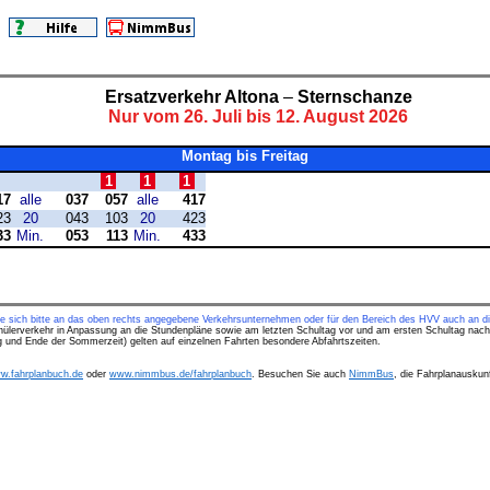
Ersatzverkehr Altona
–
Sternschanze
Nur vom 26. Juli bis 12. August 2026
Montag bis Freitag
1
1
1
17
alle
037
057
alle
417
23
20
043
103
20
423
33
Min.
053
113
Min.
433
ie sich bitte an das oben rechts angegebene Verkehrsunternehmen oder für den Bereich des HVV auch an di
hülerverkehr in Anpassung an die Stundenpläne sowie am letzten Schultag vor und am ersten Schultag nach
ng und Ende der Sommerzeit) gelten auf einzelnen Fahrten besondere Abfahrtszeiten.
w.fahrplanbuch.de
oder
www.nimmbus.de/fahrplanbuch
. Besuchen Sie auch
NimmBus
, die Fahrplanauskunf