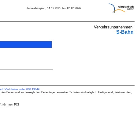
Jahresfahrplan, 14.12.2025 bis 12.12.2026
Verkehrsunternehmen:
S-Bahn
e HVV-Infoline unter 040 19449.
 den Ferien und an beweglichen Ferientagen einzelner Schulen sind möglich. Heiligabend, Weihnachten,
t für Ihren PC!