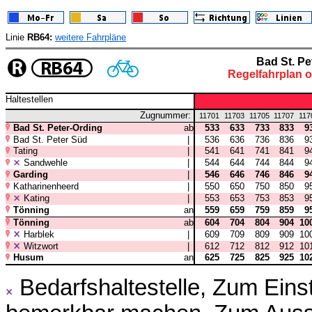
Linie
RB64:
weitere Fahrpläne
Bad St. Pe
Regelfahrplan 
Haltestellen
Zugnummer:
11701
11703
11705
11707
117
Bad St. Peter-Ording
ab
533
633
733
833
9
Bad St. Peter Süd
|
536
636
736
836
9
Tating
|
541
641
741
841
9
Sandwehle
|
544
644
744
844
9
Garding
|
546
646
746
846
9
Katharinenheerd
|
550
650
750
850
9
Kating
|
553
653
753
853
9
Tönning
an
559
659
759
859
9
Tönning
ab
604
704
804
904
10
Harblek
|
609
709
809
909
10
Witzwort
|
612
712
812
912
10
Husum
an
625
725
825
925
10
Bedarfshaltestelle, Zum Ein