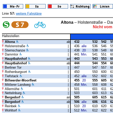
Linie
S7:
weitere Fahrpläne
Altona
– Holstenstraße – Da
Nicht vom 
Haltestellen
Altona
ab
432
532
542
5
Holstenstraße
|
436
alle
536
546
5
Sternschanze
|
438
20
538
548
6
Dammtor
|
441
Min.
541
551
6
Hauptbahnhof
an
443
543
553
6
Hauptbahnhof
ab
444
544
554
6
Berliner Tor
|
447
547
557
6
Rothenburgsort
|
450
550
600
6
Tiefstack
|
452
alle
552
602
6
Billwerder-Moorfleet
|
455
20
555
605
6
Mittlerer Landweg
|
458
Min.
558
608
6
Allermöhe
|
501
601
611
6
Nettelnburg
|
503
603
613
6
Bergedorf
an
505
605
615
6
Bergedorf
ab
506
alle
606
616
6
Reinbek
|
510
20
610
620
6
Wohltorf
|
512
Min.
612
622
6