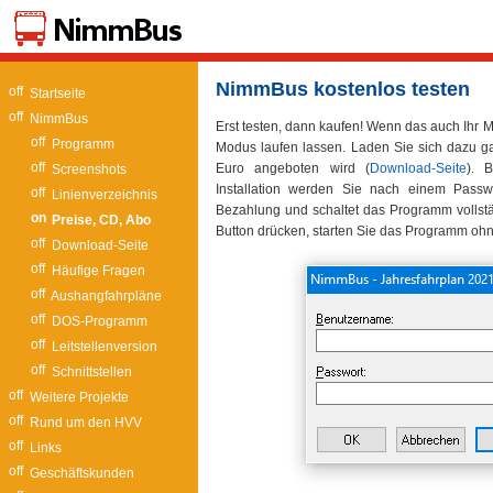
NimmBus kostenlos testen
Startseite
NimmBus
Erst testen, dann kaufen! Wenn das auch Ihr 
Programm
Modus laufen lassen. Laden Sie sich dazu gan
Euro angeboten wird (
Download-Seite
). 
Screenshots
Installation werden Sie nach einem Passw
Linienverzeichnis
Bezahlung und schaltet das Programm vollst
Preise, CD, Abo
Button drücken, starten Sie das Programm o
Download-Seite
Häufige Fragen
Aushangfahrpläne
DOS-Programm
Leitstellenversion
Schnittstellen
Weitere Projekte
Rund um den HVV
Links
Geschäftskunden