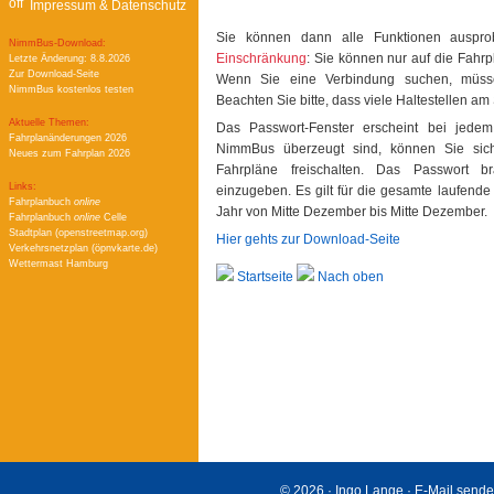
Impressum & Datenschutz
Sie können dann alle Funktionen auspro
NimmBus-Download:
Einschränkung
: Sie können nur auf die Fahrp
Letzte Änderung: 8.8.2026
Zur Download-Seite
Wenn Sie eine Verbindung suchen, müss
NimmBus kostenlos testen
Beachten Sie bitte, dass viele Haltestellen am
Aktuelle Themen:
Das Passwort-Fenster erscheint bei jede
Fahrplanänderungen 2026
NimmBus überzeugt sind, können Sie sich
Neues zum Fahrplan 2026
Fahrpläne freischalten. Das Passwort b
Links:
einzugeben. Es gilt für die gesamte laufende
Fahrplanbuch
online
Jahr von Mitte Dezember bis Mitte Dezember.
Fahrplanbuch
online
Celle
Stadtplan (openstreetmap.org)
Hier gehts zur Download-Seite
Verkehrsnetzplan (öpnvkarte.de)
Wettermast Hamburg
Startseite
Nach oben
© 2026 · Ingo Lange ·
E-Mail send