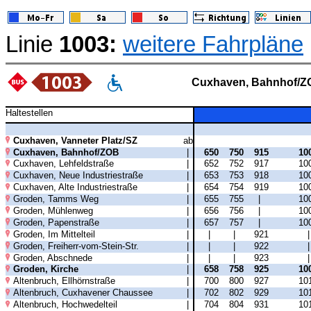
Linie
1003:
weitere Fahrpläne
Cuxhaven, Bahnhof/Z
Haltestellen
Cuxhaven, Vanneter Platz/SZ
ab
Cuxhaven, Bahnhof/ZOB
|
650
750
915
10
Cuxhaven, Lehfeldstraße
|
652
752
917
10
Cuxhaven, Neue Industriestraße
|
653
753
918
10
Cuxhaven, Alte Industriestraße
|
654
754
919
10
Groden, Tamms Weg
|
655
755
|
10
Groden, Mühlenweg
|
656
756
|
10
Groden, Papenstraße
|
657
757
|
10
Groden, Im Mittelteil
|
|
|
921
Groden, Freiherr-vom-Stein-Str.
|
|
|
922
Groden, Abschnede
|
|
|
923
Groden, Kirche
|
658
758
925
10
Altenbruch, Ellhörnstraße
|
700
800
927
10
Altenbruch, Cuxhavener Chaussee
|
702
802
929
10
Altenbruch, Hochwedelteil
|
704
804
931
10