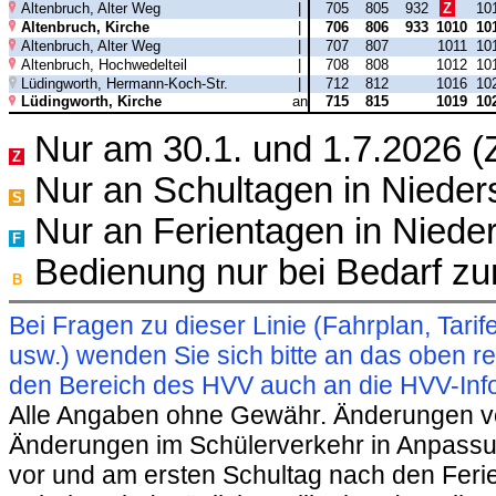
Altenbruch, Alter Weg
|
705
805
932
Z
10
Altenbruch, Kirche
|
706
806
933
1010
10
Altenbruch, Alter Weg
|
707
807
1011
10
Altenbruch, Hochwedelteil
|
708
808
1012
10
Lüdingworth, Hermann-Koch-Str.
|
712
812
1016
10
Lüdingworth, Kirche
an
715
815
1019
10
Nur am 30.1. und 1.7.2026 
Z
Nur an Schultagen in Niede
S
Nur an Ferientagen in Niede
F
Bedienung nur bei Bedarf z
B
Bei Fragen zu dieser Linie (Fahrplan, Ta
usw.) wenden Sie sich bitte an das oben 
den Bereich des HVV auch an die HVV-Info
Alle Angaben ohne Gewähr. Änderungen vorb
Änderungen im Schülerverkehr in Anpassu
vor und am ersten Schultag nach den Feri