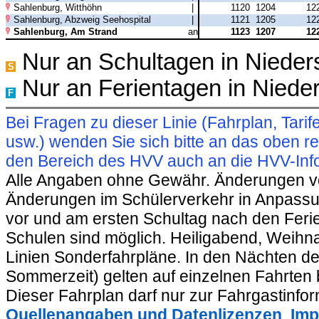
Sahlenburg, Witthöhn
|
1120
1204
12
Sahlenburg, Abzweig Seehospital
|
1121
1205
12
Sahlenburg, Am Strand
an
1123
1207
12
Nur an Schultagen in Niede
S
Nur an Ferientagen in Niede
F
Bei Fragen zu dieser Linie (Fahrplan, Ta
usw.) wenden Sie sich bitte an das oben 
den Bereich des HVV auch an die HVV-Info
Alle Angaben ohne Gewähr. Änderungen vorb
Änderungen im Schülerverkehr in Anpassu
vor und am ersten Schultag nach den Feri
Schulen sind möglich. Heiligabend, Weihnac
Linien Sonderfahrpläne. In den Nächten de
Sommerzeit) gelten auf einzelnen Fahrten 
Dieser Fahrplan darf nur zur Fahrgastinfo
Quellenangaben und Datenlizenzen
,
Imp