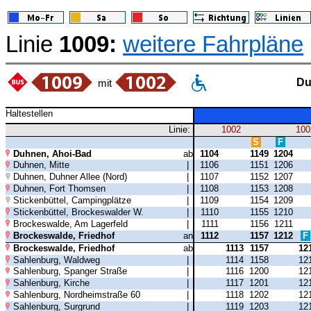
Linie
1009:
weitere Fahrpläne
Du
mit
Haltestellen
Linie:
1002
100
S
F
Duhnen, Ahoi-Bad
ab
1104
1149
1204
Duhnen, Mitte
|
1106
1151
1206
Duhnen, Duhner Allee (Nord)
|
1107
1152
1207
Duhnen, Fort Thomsen
|
1108
1153
1208
Stickenbüttel, Campingplätze
|
1109
1154
1209
Stickenbüttel, Brockeswalder W.
|
1110
1155
1210
Brockeswalde, Am Lagerfeld
|
1111
1156
1211
Brockeswalde, Friedhof
an
1112
1157
1212
F
Brockeswalde, Friedhof
ab
1113
1157
12
Sahlenburg, Waldweg
|
1114
1158
12
Sahlenburg, Spanger Straße
|
1116
1200
12
Sahlenburg, Kirche
|
1117
1201
12
Sahlenburg, Nordheimstraße 60
|
1118
1202
12
Sahlenburg, Surgrund
|
1119
1203
12