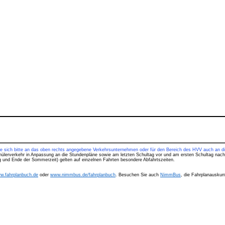
ie sich bitte an das oben rechts angegebene Verkehrsunternehmen oder für den Bereich des HVV auch an di
hülerverkehr in Anpassung an die Stundenpläne sowie am letzten Schultag vor und am ersten Schultag nach
ng und Ende der Sommerzeit) gelten auf einzelnen Fahrten besondere Abfahrtszeiten.
w.fahrplanbuch.de
oder
www.nimmbus.de/fahrplanbuch
. Besuchen Sie auch
NimmBus
, die Fahrplanauskunf