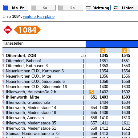
Linie
1084:
weitere Fahrpläne
Haltestellen
2
2
Otterndorf, ZOB
ab
1345
1545
Otterndorf, Bahnhof
|
1351
1551
Otterndorf, Katthusen 3
|
1353
1553
Neuenkirchen CUX, Katthusen 6
|
1354
1554
Neuenkirchen CUX, Mitte
|
1356
1556
Neuenkirchen CUX, Süderende 6
|
1358
1558
Neuenkirchen CUX, Süderende 16
|
1400
1600
Ihlienworth, Hauptstraße 2 b
|
S
1402
1602
Ihlienworth, Mitte
|
651
1403
1603
Ihlienworth, Grundschule
|
|
1404
1604
Ihlienworth, Medemstade 14
|
654
1408
1608
Ihlienworth, Medemstade 18
|
655
1409
1609
Ihlienworth, Auedeich
|
656
1410
1610
Ihlienworth, Medemstade 35
|
657
1411
1611
Ihlienworth, Medemstade 51
|
658
1412
1612
Steinau, Norderwesterseite 73
|
659
1413
1613