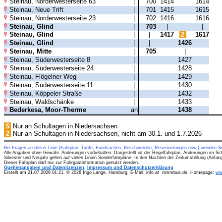
Steinau, Norderwesterseite 63
|
700
1414
1614
Steinau, Neue Trift
|
701
1415
1615
Steinau, Norderwesterseite 23
|
702
1416
1616
Steinau, Glind
|
703
|
|
Steinau, Glind
|
|
1417
2
1617
Steinau, Glind
|
|
1426
Steinau, Mitte
|
705
|
Steinau, Süderwesterseite 8
|
1427
Steinau, Süderwesterseite 24
|
1428
Steinau, Flögelner Weg
|
1429
Steinau, Süderwesterseite 11
|
1430
Steinau, Köppeler Straße
|
1432
Steinau, Waldschänke
|
1433
Bederkesa, Moor-Therme
an
1438
S
Nur an Schultagen in Niedersachsen
2
Nur an Schultagen in Niedersachsen, nicht am 30.1. und 1.7.2026
Bei Fragen zu dieser Linie (Fahrplan, Tarife, Fundsachen, Beschwerden, Reservierungen usw.) wenden S
Alle Angaben ohne Gewähr. Änderungen vorbehalten. Dargestellt ist der Regelfahrplan. Änderungen im Sc
Silvester und Neujahr gelten auf vielen Linien Sonderfahrpläne. In den Nächten der Zeitumstellung (Anfa
Dieser Fahrplan darf nur zur Fahrgastinformation genutzt werden.
Quellenangaben und Datenlizenzen
,
Impressum und Datenschutzerklärung
Erstellt am 21.07.2026 01:21. © 2026 Ingo Lange, Hamburg. E-Mail: info
at
nimmbus.de, Homepage:
ww