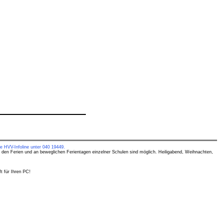
e HVV-Infoline unter 040 19449.
 den Ferien und an beweglichen Ferientagen einzelner Schulen sind möglich. Heiligabend, Weihnachten,
t für Ihren PC!