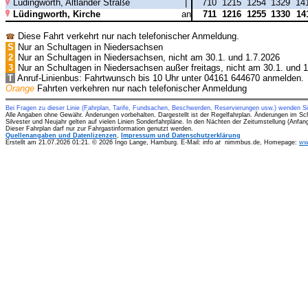
Lüdingworth, Altländer Straße
|
710
1215
1254
1329
14
Lüdingworth, Kirche
an
711
1216
1255
1330
14
Diese Fahrt verkehrt nur nach telefonischer Anmeldung.
☎
S
Nur an Schultagen in Niedersachsen
2
Nur an Schultagen in Niedersachsen, nicht am 30.1. und 1.7.2026
3
Nur an Schultagen in Niedersachsen außer freitags, nicht am 30.1. und 
T
Anruf-Linienbus: Fahrtwunsch bis 10 Uhr unter 04161 644670 anmelden.
Orange
Fahrten verkehren nur nach telefonischer Anmeldung
Bei Fragen zu dieser Linie (Fahrplan, Tarife, Fundsachen, Beschwerden, Reservierungen usw.) wenden S
Alle Angaben ohne Gewähr. Änderungen vorbehalten. Dargestellt ist der Regelfahrplan. Änderungen im Sc
Silvester und Neujahr gelten auf vielen Linien Sonderfahrpläne. In den Nächten der Zeitumstellung (Anfa
Dieser Fahrplan darf nur zur Fahrgastinformation genutzt werden.
Quellenangaben und Datenlizenzen
,
Impressum und Datenschutzerklärung
Erstellt am 21.07.2026 01:21. © 2026 Ingo Lange, Hamburg. E-Mail: info
at
nimmbus.de, Homepage:
ww