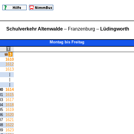
Schulverkehr Altenwalde
– Franzenburg –
Lüdingworth
Montag bis Freitag
T
3
☎
1610
1612
1613
|
|
|
00
1614
01
1615
03
1617
04
1618
05
1619
06
1620
07
1621
08
1622
09
1623