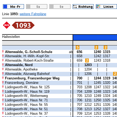
Linie
1093:
weitere Fahrpläne
Haltestellen
S
2
2
Altenwalde, G.-Scholl-Schule
ab
656
1240
1315
Altenwalde, H.-Wilh.-Kopf-Str.
|
658
1242
1317
Altenwalde, Robert-Koch-Straße
|
659
2
1243
1318
Altenwalde, Nord
|
|
1203
|
|
Altenwalde, Apotheke
|
|
1204
|
|
Altenwalde, Abzweig Bahnhof
|
|
1206
|
|
2
Franzenburg, Franzenburger Weg
|
700
|
1244
1319
14
Franzenburg, Domäne
|
701
|
1245
1320
14
Lüdingworth-W., Haus Nr. 125
|
703
1208
1247
1322
14
Lüdingworth-W., Haus Nr. 119
|
704
1209
1248
1323
14
Lüdingworth-W., Wetternweg
|
705
1210
1249
1324
14
Lüdingworth-W., Haus Nr. 71
|
706
1211
1250
1325
14
Lüdingworth-W., Haus Nr. 55
|
707
1212
1251
1326
14
Lüdingworth-W., Haus Nr. 51
|
708
1213
1252
1327
14
Lüdingworth-W., Haus Nr. 37
|
709
1214
1253
1328
14