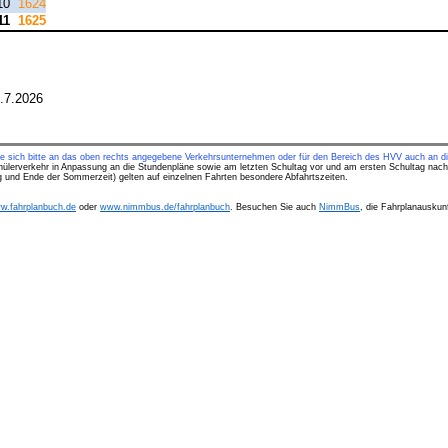
10
1624
11
1625
1.7.2026
ie sich bitte an das oben rechts angegebene Verkehrsunternehmen oder für den Bereich des HVV auch an di
hülerverkehr in Anpassung an die Stundenpläne sowie am letzten Schultag vor und am ersten Schultag nach
ng und Ende der Sommerzeit) gelten auf einzelnen Fahrten besondere Abfahrtszeiten.
w.fahrplanbuch.de
oder
www.nimmbus.de/fahrplanbuch
. Besuchen Sie auch
NimmBus
, die Fahrplanauskunf