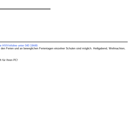
e HVV-Infoline unter 040 19449.
 den Ferien und an beweglichen Ferientagen einzelner Schulen sind möglich. Heiligabend, Weihnachten,
t für Ihren PC!