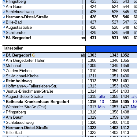
Pfingstberg
|
423
523
543
6
Am Baum
|
424
524
544
6
Schlebuschweg
|
425
525
545
6
Hermann-Distel-Straße
|
426
526
546
6
Bille-Bad
|
427
527
547
6
Augustastraße
|
428
528
548
6
Schillerufer
|
429
529
549
6
Bf. Bergedorf
an
431
531
551
6
Haltestellen
Bf. Bergedorf
G
ab
1303
1343
1352
Am Bergedorfer Hafen
|
1306
1346
1355
Mohnhof
|
1309
1349
1358
Zu den Eichen
|
1310
1350
1359
St.-Michael-Kirche
|
1311
1351
1400
Reimboldweg
|
1312
1352
1401
Hoffmann-v.-Fallersleben-Str.
|
1313
1353
1402
Justus-Brinckmann-Straße
|
1314
1354
1403
August-Bebel-Straße
|
1315
alle
1355
1404
all
Bethesda Krankenhaus Bergedorf
|
1316
10
1356
1405
10
Wentorfer Straße (Ost)
|
1317
Min.
1357
1407
Min
Pfingstberg
|
1318
1358
1408
Am Baum
|
1319
1359
1409
Schlebuschweg
|
1320
1400
1410
Hermann-Distel-Straße
|
1322
1402
1412
Bille-Bad
|
1323
1403
1413