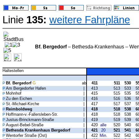
Linie
135:
weitere Fahrpläne
Bf. Bergedorf
– Bethesda-Krankenhaus – Went
Haltestellen
Bf. Bergedorf
G
ab
411
511
530
5
Am Bergedorfer Hafen
|
413
513
533
5
Mohnhof
|
415
515
535
5
Zu den Eichen
|
416
516
536
5
St.-Michael-Kirche
|
417
517
537
5
Reimboldweg
|
418
518
538
6
Hoffmann-v.-Fallersleben-Str.
|
418
518
538
6
Justus-Brinckmann-Straße
|
419
519
539
6
August-Bebel-Straße
|
420
alle
520
540
6
Bethesda Krankenhaus Bergedorf
|
421
20
521
541
6
Wentorfer Straße (Ost)
|
422
Min.
522
542
6