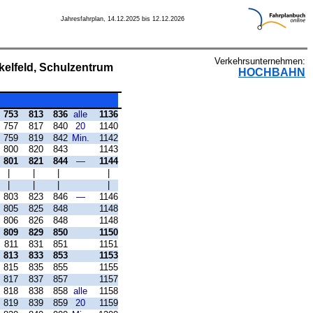
Jahresfahrplan, 14.12.2025 bis 12.12.2026
Verkehrsunternehmen:
elfeld, Schulzentrum
HOCHBAHN
753
813
836
alle
1136
757
817
840
20
1140
759
819
842
Min.
1142
800
820
843
1143
801
821
844
—
1144
|
|
|
|
|
|
|
|
803
823
846
—
1146
805
825
848
1148
806
826
848
1148
809
829
850
1150
811
831
851
1151
813
833
853
1153
815
835
855
1155
817
837
857
1157
818
838
858
alle
1158
819
839
859
20
1159