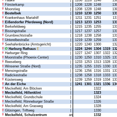
Haake
|
1206
1226
1246
13
Försterkamp
|
1208
1228
1248
13
Moorstieg
|
1208
1228
1248
13
Bostelbek
|
1210
1230
1250
13
Krankenhaus Mariahilf
|
1211
1231
1251
13
Eißendorfer Pferdeweg (Nord)
|
1213
1233
1253
13
Berkefeldweg
|
1215
1235
1255
13
Bissingstraße
|
1217
1237
1257
13
Grumbrechtstraße
|
1218
1238
1258
13
Unterelbestraße
|
1219
1239
1259
13
Seehafenbrücke (Amtsgericht)
|
1220
1240
1300
13
Harburg Rathaus
E
|
1224
1244
1304
1319
13
Harburger Ring
|
1227
1247
1307
1322
13
Moorstraße (Phoenix-Center)
|
1230
1250
1310
1325
13
Reeseberg
|
1233
1253
1313
1328
13
Winsener Straße (Nord)
|
1235
1255
1315
1330
13
Mensingstraße
|
1236
1256
1316
1331
13
Radickestraße
|
1238
1258
1318
1333
13
Küstersweg
|
1239
1259
1319
1334
13
An der Eiche
|
1241
1301
1321
1336
13
Meckelfeld, Am Blöcken
|
1322
Meckelfeld, Hillenklint
|
1323
Meckelfeld, Grundschule
|
1324
Meckelfeld, Rönneburger Straße
|
1326
Meckelfeld, Am Grasweg
|
1328
Glüsingen, Triftweg
|
1330
Meckelfeld, Schulzentrum
an
1332