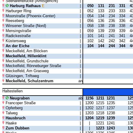
Seehafenbrücke (Amtsgericht)
|
4
Harburg Rathaus
E
|
050
131
231
331
4
Harburger Ring
|
052
133
233
333
4
Moorstraße (Phoenix-Center)
|
054
134
234
334
4
Reeseberg
|
056
136
236
336
4
Winsener Straße (Nord)
|
058
138
238
338
4
Mensingstraße
|
059
139
239
339
4
Radickestraße
|
101
141
241
341
4
Küstersweg
|
102
142
242
342
4
An der Eiche
|
104
144
244
344
4
Meckelfeld, Am Blöcken
|
Meckelfeld, Hillenklint
|
Meckelfeld, Grundschule
|
Meckelfeld, Rönneburger Straße
|
Meckelfeld, Am Grasweg
|
Glüsingen, Triftweg
|
Meckelfeld, Schulzentrum
an
Haltestellen
Neugraben
ab
1156
1211
1231
12
Francoper Straße
|
1200
1215
1235
12
Opferberg
|
1202
1217
1237
12
Talweg
|
1203
1218
1238
12
Hausbruch
|
1204
1219
1239
12
Haake
|
|
1221
1241
13
Zum Dubben
|
|
1223
1243
13