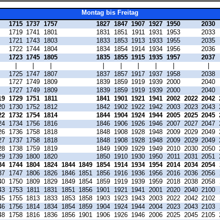
Montag bis Freitag
1715
1737
1757
1827
1847
1907
1927
1950
2030
1719
1741
1801
1831
1851
1911
1931
1953
2033
1721
1743
1803
1833
1853
1913
1933
1955
2035
1722
1744
1804
1834
1854
1914
1934
1956
2036
1723
1745
1805
1835
1855
1915
1935
1957
2037
|
|
|
|
|
|
|
|
|
1725
1747
1807
1837
1857
1917
1937
1958
2038
1727
1749
1809
1839
1859
1919
1939
2000
2040
1727
1749
1809
1839
1859
1919
1939
2000
2040
19
1729
1751
1811
1841
1901
1921
1941
2002
2022
2042
20
1730
1752
1812
1842
1902
1922
1942
2003
2023
2043
22
1732
1754
1814
1844
1904
1924
1944
2005
2025
2045
24
1734
1756
1816
1846
1906
1926
1946
2007
2027
2047
26
1736
1758
1818
1848
1908
1928
1948
2009
2029
2049
27
1737
1758
1818
1848
1908
1928
1948
2009
2029
2049
28
1738
1759
1819
1849
1909
1929
1949
2010
2030
2050
29
1739
1800
1820
1850
1910
1930
1950
2011
2031
2051
34
1744
1804
1824
1844
1849
1854
1914
1934
1954
2014
2034
2054
37
1747
1806
1826
1846
1851
1856
1916
1936
1956
2016
2036
2056
40
1750
1809
1829
1849
1854
1859
1919
1939
1959
2018
2038
2058
43
1753
1811
1831
1851
1856
1901
1921
1941
2001
2020
2040
2100
45
1755
1813
1833
1853
1858
1903
1923
1943
2003
2022
2042
2102
46
1756
1814
1834
1854
1859
1904
1924
1944
2004
2023
2043
2103
48
1758
1816
1836
1856
1901
1906
1926
1946
2006
2025
2045
2105