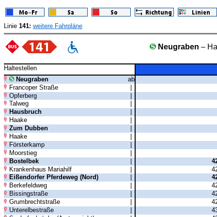
Linie
141:
weitere Fahrpläne
Neugraben
– Ha
Haltestellen
Neugraben
ab
Francoper Straße
|
Opferberg
|
Talweg
|
Hausbruch
|
Haake
|
Zum Dubben
|
Haake
|
Försterkamp
|
Moorstieg
|
Bostelbek
|
4
Krankenhaus Mariahilf
|
4
Eißendorfer Pferdeweg (Nord)
|
4
Berkefeldweg
|
4
Bissingstraße
|
4
Grumbrechtstraße
|
4
Unterelbestraße
|
4