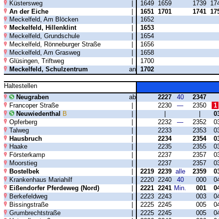
Küstersweg
|
1649
1659
1739
17
An der Eiche
|
1651
1701
1741
17
Meckelfeld, Am Blöcken
|
1652
Meckelfeld, Hillenklint
|
1653
Meckelfeld, Grundschule
|
1654
Meckelfeld, Rönneburger Straße
|
1656
Meckelfeld, Am Grasweg
|
1658
Glüsingen, Triftweg
|
1700
Meckelfeld, Schulzentrum
an
1702
Haltestellen
Neugraben
ab
2227
40
2347
Francoper Straße
|
2230
—
2350
1
Neuwiedenthal
B
|
|
|
0
Opferberg
|
2232
—
2352
0
Talweg
|
2233
2353
0
Hausbruch
|
2234
2354
0
Haake
|
2235
2355
0
Försterkamp
|
2237
2357
0
Moorstieg
|
2237
2357
0
Bostelbek
|
2219
2239
alle
2359
0
Krankenhaus Mariahilf
|
2220
2240
40
000
0
Eißendorfer Pferdeweg (Nord)
|
2221
2241
Min.
001
0
Berkefeldweg
|
2223
2243
003
0
Bissingstraße
|
2225
2245
005
0
Grumbrechtstraße
|
2225
2245
005
0