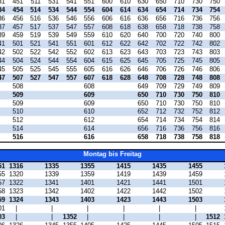
31
451
511
531
541
551
600
610
630
650
710
730
750
34
454
514
534
544
554
604
614
634
654
714
734
754
36
456
516
536
546
556
606
616
636
656
716
736
756
37
457
517
537
547
557
608
618
638
658
718
738
758
39
459
519
539
549
559
610
620
640
700
720
740
800
41
501
521
541
551
601
612
622
642
702
722
742
802
42
502
522
542
552
602
613
623
643
703
723
743
803
44
504
524
544
554
604
615
625
645
705
725
745
805
45
505
525
545
555
605
616
626
646
706
726
746
806
47
507
527
547
557
607
618
628
648
708
728
748
808
508
608
649
709
729
749
809
509
609
650
710
730
750
810
509
609
650
710
730
750
810
510
610
652
712
732
752
812
512
612
654
714
734
754
814
514
614
656
716
736
756
816
516
616
658
718
738
758
818
Montag bis Freitag
51
1316
1335
1355
1415
1435
1455
55
1320
1339
1359
1419
1439
1459
57
1322
1341
1401
1421
1441
1501
58
1323
1342
1402
1422
1442
1502
59
1324
1343
1403
1423
1443
1503
01
|
|
|
|
|
|
03
|
|
1352
|
|
|
|
1512