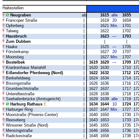
Haltestellen
Neugraben
ab
1615
alle
1655
Francoper Straße
|
1619
20
1659
Opferberg
|
1621
Min.
1701
Talweg
|
1622
1702
Hausbruch
|
1623
—
1703
Zum Dubben
|
|
|
Haake
|
1625
—
1705
Försterkamp
|
1627
20
1707
Moorstieg
|
1627
Min.
1707
Bostelbek
|
1619
1629
—
1709
17
Krankenhaus Mariahilf
|
1620
1630
1710
17
Eißendorfer Pferdeweg (Nord)
|
1622
1632
1712
17
Berkefeldweg
|
1624
1634
1714
17
Bissingstraße
|
1626
1636
1716
17
Grumbrechtstraße
|
1627
1637
1717
17
Unterelbestraße
|
1628
1638
1718
17
Seehafenbrücke (Amtsgericht)
|
1629
1639
alle
1719
17
Harburg Rathaus
E
|
1634
1644
10
1724
17
Harburger Ring
|
1637
1647
Min.
1727
17
Moorstraße (Phoenix-Center)
|
1640
1650
1730
17
Reeseberg
|
1643
1653
1733
17
Winsener Straße (Nord)
|
1645
1655
1735
17
Mensingstraße
|
1646
1656
1736
17
Radickestraße
|
1648
1658
1738
17