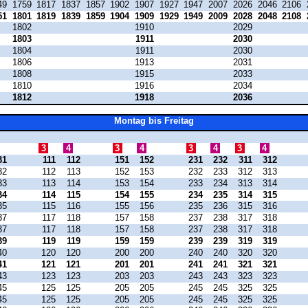
49
1759
1817
1837
1857
1902
1907
1927
1947
2007
2026
2046
2106
51
1801
1819
1839
1859
1904
1909
1929
1949
2009
2028
2048
2108
1802
1910
2029
1803
1911
2030
1804
1911
2030
1806
1913
2031
1808
1915
2033
1810
1916
2034
1812
1918
2036
Montag bis Freitag
3
4
3
4
3
4
3
4
31
111
112
151
152
231
232
311
312
32
112
113
152
153
232
233
312
313
33
113
114
153
154
233
234
313
314
34
114
115
154
155
234
235
314
315
35
115
116
155
156
235
236
315
316
37
117
118
157
158
237
238
317
318
37
117
118
157
158
237
238
317
318
39
119
119
159
159
239
239
319
319
40
120
120
200
200
240
240
320
320
41
121
121
201
201
241
241
321
321
43
123
123
203
203
243
243
323
323
45
125
125
205
205
245
245
325
325
45
125
125
205
205
245
245
325
325