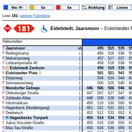
Linie
181:
weitere Fahrpläne
Eidelstedt, Jaarsmoor
– Eidelstedter
Haltestellen
Jaarsmoor
ab
455
515
535
5
Redingskamp
|
456
516
536
5
Niekampsweg
|
457
517
537
5
Lohkampstraße 45
|
458
518
538
5
Eidelstedt Zentrum
|
459
519
539
5
Eidelstedter Platz
B
|
501
521
541
5
Dörpsweg
|
504
524
544
6
Steinwiesenweg
|
505
525
545
6
Niendorfer Gehege
|
446
506
526
546
6
Oldenburger Straße
|
447
507
527
547
6
Jütländer Allee
|
448
508
528
548
6
Informatikum
|
450
510
530
550
6
Hagenbeck (Nordeingang)
|
451
511
531
551
6
Deelwisch
|
452
512
532
552
6
Hagenbecks Tierpark
|
454
514
534
554
6
Julius-Vosseler-Straße
|
455
515
535
555
6
Max-Tau-Straße
|
456
516
536
556
6