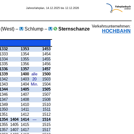
Jahresfahrplan, 14.12.2025 bis 12.12.2026
Verkehrsunternehmen:
 (West) –
Schlump –
Sternschanze
HOCHBAHN
1332
1353
1453
1333
1354
1454
1334
1355
1455
1335
1356
1456
1336
1357
1457
1339
1400
alle
1500
1342
1403
20
1503
1343
1404
Min.
1504
1344
1405
1505
1346
1407
1507
1347
1408
1508
1349
1410
1510
1350
1411
1511
1351
1412
1512
1354
1404
1414
—
1514
1355
1405
1415
1515
1357
1407
1417
1517