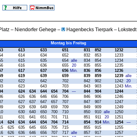
 Platz – Niendorfer Gehege –
Hagenbecks Tierpark – Lokstedt
Montag bis Freitag
53
613
633
651
831
852
1232
54
614
634
652
832
853
1233
55
615
635
654
alle
834
854
1234
56
616
636
655
20
835
855
1235
57
617
637
656
Min.
836
856
1236
59
619
639
659
839
859
1239
alle
02
622
642
702
842
902
1242
20
03
623
643
703
843
903
1243
Min.
04
624
634
644
654
704
—
844
904
1244
06
626
636
646
656
706
846
906
1246
07
627
637
647
657
707
847
907
1247
09
629
639
649
659
709
849
909
1249
10
630
640
650
700
710
850
910
alle
1250
11
631
641
651
701
711
851
911
20
1251
14
624
634
644
654
704
714
854
914
Min.
1254
—
15
625
635
645
655
705
715
855
915
1255
16
626
636
646
656
707
717
alle
857
917
1257