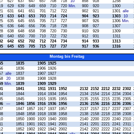
17
627
637
647
657
708
718
10
858
918
1258
19
629
639
649
659
710
720
Min.
900
920
1300
21
631
641
651
701
712
722
902
921
1301
alle
23
633
643
653
703
714
724
904
923
1303
10
25
635
645
655
705
717
727
907
926
1306
Min.
26
636
646
656
706
718
728
908
927
1307
28
638
648
658
708
720
730
910
929
1309
30
640
650
700
710
722
732
912
931
1311
32
642
652
702
712
724
734
914
933
1313
35
645
655
705
715
727
737
917
936
1316
Montag bis Freitag
55
1835
1905
1925
56
1836
1906
1926
57
alle
1837
1907
1927
58
20
1838
1908
1928
59
Min.
1839
1909
1929
01
1841
1911
1931
1952
2132
2152
2212
2232
2302
04
1844
1914
1934
1954
2134
2154
2214
2234
2304
05
1845
1915
1935
1955
2135
2155
2215
2235
2305
06
—
1846
1856
1916
1936
1956
2136
2156
2216
2236
2306
07
1847
1857
1917
1937
1957
2137
2157
2217
2237
2307
08
1848
1858
1918
1938
1958
2138
2158
2218
2238
2308
10
1850
1900
1920
1940
2000
2140
2200
2220
2240
2310
11
1851
1901
1921
1941
2001
2141
2201
2221
2241
2311
12
1852
1902
1922
1942
2002
2142
2202
2222
2242
2312