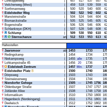
Lohkoppelweg
|
457
517
537
557
6
Veilchenweg (West)
|
459
519
539
559
6
Sorthmannweg
|
500
520
540
600
6
Eidelstedter Weg
|
502
522
542
602
6
Mansteinstraße
|
504
524
544
604
6
Bismarckstraße
|
505
525
545
605
6
Bogenstraße
|
506
526
546
606
6
Schlankreye (DKH)
|
507
528
548
608
6
Schlump
|
509
530
550
610
6
Sternschanze
an
512
533
553
613
6
Haltestellen
Jaarsmoor
ab
1453
1733
17
Redingskamp
|
1454
1734
17
Niekampsweg
|
1455
alle
1735
17
Lohkampstraße 45
|
1456
20
1736
17
Eidelstedt Zentrum
|
1457
Min.
1737
17
Eidelstedter Platz
B
|
1500
1740
18
Dörpsweg
|
1503
1743
18
Steinwiesenweg
|
1504
1744
18
Niendorfer Gehege
|
1505
—
1745
1756
18
Oldenburger Straße
|
1507
1747
1757
18
Jütländer Allee
|
1508
1748
1758
18
Informatikum
|
1510
1750
1800
18
Hagenbeck (Nordeingang)
|
1511
1751
1801
18
Deelwisch
|
1512
1752
1802
18