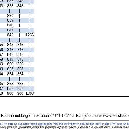
53
837
843
|
53
838
843
|
|
|
|
|
|
839
|
|
|
839
|
|
|
840
|
|
|
841
|
|
|
842
|
1253
|
|
|
|
55
845
845
|
56
846
846
|
57
847
847
|
59
849
849
|
00
850
850
|
03
853
853
|
04
854
854
|
|
|
|
|
05
855
855
|
07
857
857
|
10
900
900
1303
 Fahrtanmeldung / Infos unter 04141 123123. Fahrpläne unter www.ast-stade.
ie sich bitte an das oben rechts angegebene Verkehrsunternehmen oder für den Bereich des HVV auch an di
hülerverkehr in Anpassung an die Stundenpläne sowie am letzten Schultag vor und am ersten Schultag nach