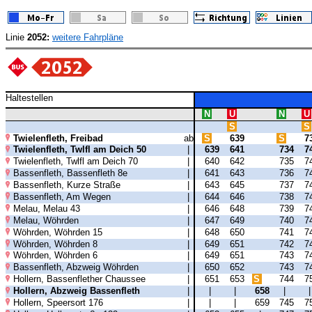
Linie
2052:
weitere Fahrpläne
Haltestellen
N
U
N
U
S
S
Twielenfleth, Freibad
ab
S
639
S
7
Twielenfleth, Twlfl am Deich 50
|
639
641
734
7
Twielenfleth, Twlfl am Deich 70
|
640
642
735
7
Bassenfleth, Bassenfleth 8e
|
641
643
736
7
Bassenfleth, Kurze Straße
|
643
645
737
7
Bassenfleth, Am Wegen
|
644
646
738
7
Melau, Melau 43
|
646
648
739
7
Melau, Wöhrden
|
647
649
740
7
Wöhrden, Wöhrden 15
|
648
650
741
7
Wöhrden, Wöhrden 8
|
649
651
742
7
Wöhrden, Wöhrden 6
|
649
651
743
7
Bassenfleth, Abzweig Wöhrden
|
650
652
743
7
Hollern, Bassenflether Chaussee
|
651
653
S
744
7
Hollern, Abzweig Bassenfleth
|
|
|
658
|
Hollern, Speersort 176
|
|
|
659
745
7