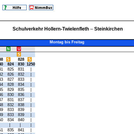
Schulverkehr Hollern-Twielenfleth
–
Steinkirchen
Montag bis Freitag
N
U
S
38
S
828
S
40
824
830
1250
41
825
831
|
42
826
832
|
43
827
833
|
44
828
834
|
45
829
835
|
46
830
836
|
47
831
837
|
48
832
838
|
49
833
839
|
49
833
839
|
50
834
840
|
|
|
|
|
51
835
841
|