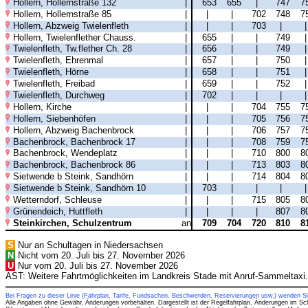
Hollern, Hollernstraße 132
|
653
655
|
747
7
Hollern, Hollernstraße 85
|
|
|
702
748
7
Hollern, Abzweig Twielenfleth
|
|
|
703
|
Hollern, Twielenflether Chauss.
|
655
|
|
749
Twielenfleth, Tw.flether Ch. 28
|
656
|
|
749
Twielenfleth, Ehrenmal
|
657
|
|
750
Twielenfleth, Hörne
|
658
|
|
751
Twielenfleth, Freibad
|
659
|
|
752
Twielenfleth, Durchweg
|
702
|
|
|
Hollern, Kirche
|
|
|
704
755
7
Hollern, Siebenhöfen
|
|
|
705
756
7
Hollern, Abzweig Bachenbrock
|
|
|
706
757
7
Bachenbrock, Bachenbrock 17
|
|
|
708
759
7
Bachenbrock, Wendeplatz
|
|
|
710
800
8
Bachenbrock, Bachenbrock 86
|
|
|
713
803
8
Sietwende b Steink, Sandhörn
|
|
|
714
804
8
Sietwende b Steink, Sandhörn 10
|
703
|
|
|
Wetterndorf, Schleuse
|
|
|
715
805
8
Grünendeich, Huttfleth
|
|
|
|
807
8
Steinkirchen, Schulzentrum
an
709
704
720
810
8
S
Nur an Schultagen in Niedersachsen
N
Nicht vom 20. Juli bis 27. November 2026
U
Nur vom 20. Juli bis 27. November 2026
AST: Weitere Fahrtmöglichkeiten im Landkreis Stade mit Anruf-Sammeltaxi.
Bei Fragen zu dieser Linie (Fahrplan, Tarife, Fundsachen, Beschwerden, Reservierungen usw.) wenden S
Alle Angaben ohne Gewähr. Änderungen vorbehalten. Dargestellt ist der Regelfahrplan. Änderungen im Sc