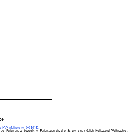
de.
e HVV-Infoline unter 040 19449.
 den Ferien und an beweglichen Ferientagen einzelner Schulen sind möglich. Heiligabend, Weihnachten,