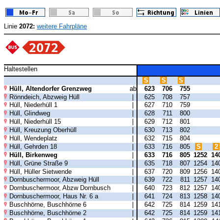
Linie
2072:
weitere Fahrpläne
Haltestellen
S
S
S
Hüll, Altendorfer Grenzweg
ab
623
706
755
Rönndeich, Abzweig Hüll
|
625
708
757
Hüll, Niederhüll 1
|
627
710
759
Hüll, Glindweg
|
628
711
800
Hüll, Niederhüll 15
|
629
712
801
Hüll, Kreuzung Oberhüll
|
630
713
802
Hüll, Wendeplatz
|
632
715
804
Hüll, Gehrden 18
|
633
716
805
S
2
Hüll, Birkenweg
|
633
716
805
1252
14
Hüll, Grüne Straße 9
|
635
718
807
1254
14
Hüll, Hüller Sietwende
|
637
720
809
1256
14
Dornbuschermoor, Abzweig Hüll
|
639
722
811
1257
14
Dornbuschermoor, Abzw Dornbusch
|
640
723
812
1257
14
Dornbuschermoor, Haus Nr. 6 a
|
641
724
813
1258
14
Buschhörne, Buschhörne 6
|
642
725
814
1259
14
Buschhörne, Buschhörne 2
|
642
725
814
1259
14