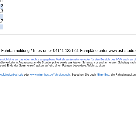
11
12
13
|
17
 Fahrtanmeldung / Infos unter 04141 123123. Fahrpläne unter www.ast-stade.
ie sich bitte an das oben rechts angegebene Verkehrsunternehmen oder für den Bereich des HVV auch an di
hülerverkehr in Anpassung an die Stundenpläne sowie am letzten Schultag vor und am ersten Schultag nach
ng und Ende der Sommerzeit) gelten auf einzelnen Fahrten besondere Abfahrtszeiten.
w.fahrplanbuch.de
oder
www.nimmbus.de/fahrplanbuch
. Besuchen Sie auch
NimmBus
, die Fahrplanauskunf