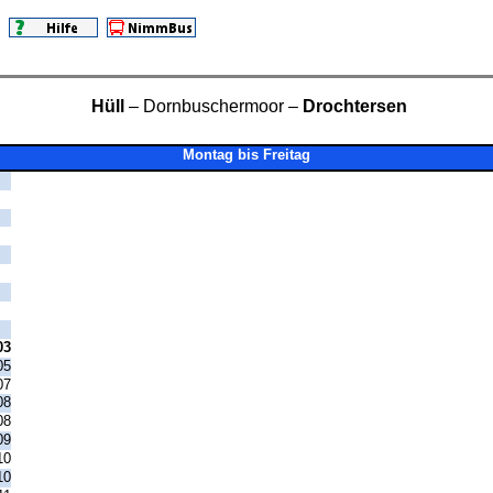
Hüll
– Dornbuschermoor –
Drochtersen
Montag bis Freitag
03
05
07
08
08
09
10
10