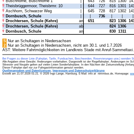
Buschhörne, Buschhörne 1
|
643
726
815
1300
14
Theisbrüggermoor, Theisbrmr. 10
|
644
727
816
1301
14
Aschhorn, Schwarzer Weg
|
645
728
817
1302
14
Dornbusch, Schule
|
|
736
|
|
Drochtersen, Schule (Kehre)
an
651
823
1306
14
Drochtersen, Schule (Kehre)
ab
824
1306
Dornbusch, Schule
an
830
1311
S
Nur an Schultagen in Niedersachsen
2
Nur an Schultagen in Niedersachsen, nicht am 30.1. und 1.7.2026
AST: Weitere Fahrtmöglichkeiten im Landkreis Stade mit Anruf-Sammeltaxi.
Bei Fragen zu dieser Linie (Fahrplan, Tarife, Fundsachen, Beschwerden, Reservierungen usw.) wenden S
Alle Angaben ohne Gewähr. Änderungen vorbehalten. Dargestellt ist der Regelfahrplan. Änderungen im Sc
Silvester und Neujahr gelten auf vielen Linien Sonderfahrpläne. In den Nächten der Zeitumstellung (Anfa
Dieser Fahrplan darf nur zur Fahrgastinformation genutzt werden.
Quellenangaben und Datenlizenzen
,
Impressum und Datenschutzerklärung
Erstellt am 21.07.2026 01:21. © 2026 Ingo Lange, Hamburg. E-Mail: info
at
nimmbus.de, Homepage:
ww