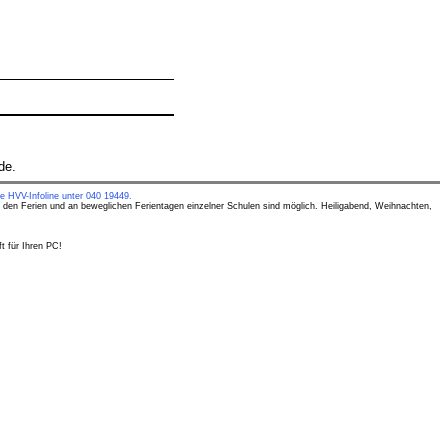
de.
e HVV-Infoline unter 040 19449.
 den Ferien und an beweglichen Ferientagen einzelner Schulen sind möglich. Heiligabend, Weihnachten,
t für Ihren PC!