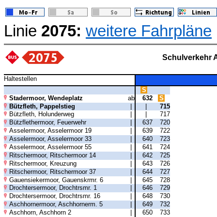
Linie
2075:
weitere Fahrpläne
Schulverkehr 
Haltestellen
S
Stadermoor, Wendeplatz
ab
632
S
Bützfleth, Pappelstieg
|
|
715
Bützfleth, Holunderweg
|
|
717
Bützflethermoor, Feuerwehr
|
637
720
Asselermoor, Asselermoor 19
|
639
722
Asselermoor, Asselermoor 33
|
640
723
Asselermoor, Asselermoor 55
|
641
724
Ritschermoor, Ritschermoor 14
|
642
725
Ritschermoor, Kreuzung
|
643
726
Ritschermoor, Ritschermoor 37
|
644
727
Gauensiekermoor, Gauenskrmr. 6
|
645
728
Drochtersermoor, Drochtrsmr. 1
|
646
729
Drochtersermoor, Drochtrsmr. 16
|
648
730
Aschhornermoor, Aschhornerm. 5
|
649
732
Aschhorn, Aschhorn 2
|
650
733