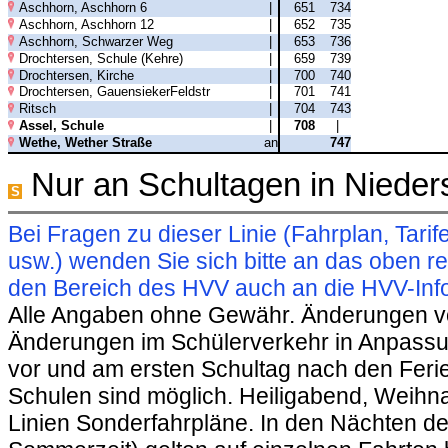
Aschhorn, Aschhorn 6
|
651
734
Aschhorn, Aschhorn 12
|
652
735
Aschhorn, Schwarzer Weg
|
653
736
Drochtersen, Schule (Kehre)
|
659
739
Drochtersen, Kirche
|
700
740
Drochtersen, GauensiekerFeldstr
|
701
741
Ritsch
|
704
743
Assel, Schule
|
708
|
Wethe, Wether Straße
an
747
Nur an Schultagen in Niede
S
Bei Fragen zu dieser Linie (Fahrplan, Ta
usw.) wenden Sie sich bitte an das oben 
den Bereich des HVV auch an die HVV-Info
Alle Angaben ohne Gewähr. Änderungen vorb
Änderungen im Schülerverkehr in Anpassu
vor und am ersten Schultag nach den Feri
Schulen sind möglich. Heiligabend, Weihnac
Linien Sonderfahrpläne. In den Nächten de