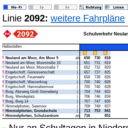
Linie
2092:
weitere Fahrpläne
Schulverkehr Neula
Haltestellen
S
S
S
Neuland am Moor, Am Moor 5
ab
650
730
818
Neuland am Moor, Moorstraße 10
|
651
731
819
Neuland am Moor, Moorstraße 7
|
652
732
820
Engelschoff, Genossenschaft
|
657
737
825
Engelschoff, Feuerwehr
|
658
738
826
Engelschoff, Wasserkrug
|
700
740
828
Engelschoff, Hammahermoor
|
700
740
828
Burg, Abzweig Groß Sterneberg
|
704
744
832
Burg, Wendeplatz
|
706
746
834
Burg, Burg 14
|
707
747
835
Himmelpforten, Seemoor
|
709
749
837
Himmelpforten, Grundschule
|
713
753
841
Himmelpforten, Schulzentrum
an
716
851
Nur an Schultagen in Niede