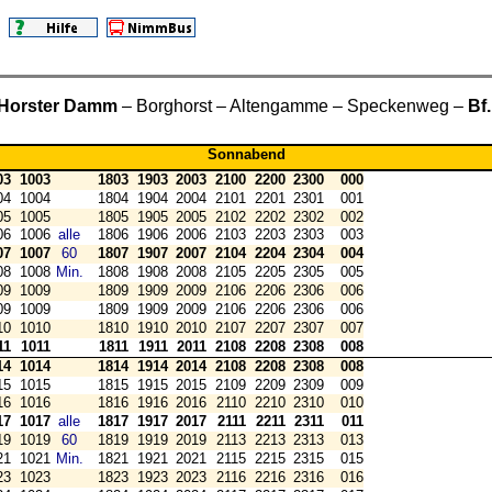
Horster Damm
– Borghorst – Altengamme – Speckenweg –
Bf
Sonnabend
03
1003
1803
1903
2003
2100
2200
2300
000
04
1004
1804
1904
2004
2101
2201
2301
001
05
1005
1805
1905
2005
2102
2202
2302
002
06
1006
alle
1806
1906
2006
2103
2203
2303
003
07
1007
60
1807
1907
2007
2104
2204
2304
004
08
1008
Min.
1808
1908
2008
2105
2205
2305
005
09
1009
1809
1909
2009
2106
2206
2306
006
09
1009
1809
1909
2009
2106
2206
2306
006
10
1010
1810
1910
2010
2107
2207
2307
007
11
1011
1811
1911
2011
2108
2208
2308
008
14
1014
1814
1914
2014
2108
2208
2308
008
15
1015
1815
1915
2015
2109
2209
2309
009
16
1016
1816
1916
2016
2110
2210
2310
010
17
1017
alle
1817
1917
2017
2111
2211
2311
011
19
1019
60
1819
1919
2019
2113
2213
2313
013
21
1021
Min.
1821
1921
2021
2115
2215
2315
015
23
1023
1823
1923
2023
2116
2216
2316
016