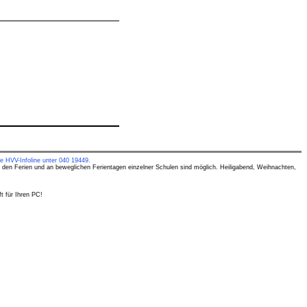
e HVV-Infoline unter 040 19449.
 den Ferien und an beweglichen Ferientagen einzelner Schulen sind möglich. Heiligabend, Weihnachten,
t für Ihren PC!