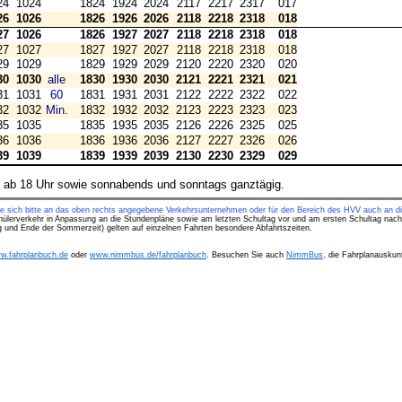
24
1024
1824
1924
2024
2117
2217
2317
017
26
1026
1826
1926
2026
2118
2218
2318
018
27
1026
1826
1927
2027
2118
2218
2318
018
27
1027
1827
1927
2027
2118
2218
2318
018
29
1029
1829
1929
2029
2120
2220
2320
020
30
1030
alle
1830
1930
2030
2121
2221
2321
021
31
1031
60
1831
1931
2031
2122
2222
2322
022
32
1032
Min.
1832
1932
2032
2123
2223
2323
023
35
1035
1835
1935
2035
2126
2226
2325
025
36
1036
1836
1936
2036
2127
2227
2326
026
39
1039
1839
1939
2039
2130
2230
2329
029
d ab 18 Uhr sowie sonnabends und sonntags ganztägig.
ie sich bitte an das oben rechts angegebene Verkehrsunternehmen oder für den Bereich des HVV auch an di
hülerverkehr in Anpassung an die Stundenpläne sowie am letzten Schultag vor und am ersten Schultag nach
ng und Ende der Sommerzeit) gelten auf einzelnen Fahrten besondere Abfahrtszeiten.
w.fahrplanbuch.de
oder
www.nimmbus.de/fahrplanbuch
. Besuchen Sie auch
NimmBus
, die Fahrplanauskunf