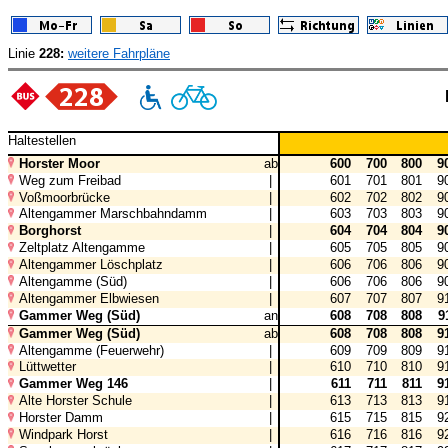
Linie
228:
weitere Fahrpläne
Haltestellen
Horster Moor
ab
600
700
800
9
Weg zum Freibad
|
601
701
801
9
Voßmoorbrücke
|
602
702
802
9
Altengammer Marschbahndamm
|
603
703
803
9
Borghorst
|
604
704
804
9
Zeltplatz Altengamme
|
605
705
805
9
Altengammer Löschplatz
|
606
706
806
9
Altengamme (Süd)
|
606
706
806
9
Altengammer Elbwiesen
|
607
707
807
9
Gammer Weg (Süd)
an
608
708
808
9
Gammer Weg (Süd)
ab
608
708
808
9
Altengamme (Feuerwehr)
|
609
709
809
9
Lüttwetter
|
610
710
810
9
Gammer Weg 146
|
611
711
811
9
Alte Horster Schule
|
613
713
813
9
Horster Damm
|
615
715
815
9
Windpark Horst
|
616
716
816
9