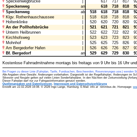
Speckenwegbrücke
|
617
717
817
9
Speckenweg
an
618
718
818
9
Speckenweg
ab
518
618
718
818
9
Klgv. Rothenhauschaussee
|
518
618
718
818
9
Holtenklinke
|
520
620
720
820
9
An der Pollhofsbrücke
|
521
621
721
821
9
Unterm Heilbrunnen
|
522
622
722
822
9
Kirchhofsweg
|
523
623
723
823
9
Mohnhof
|
525
625
725
826
9
Am Bergedorfer Hafen
|
526
626
726
827
9
Bf. Bergedorf
an
529
629
729
830
9
Kostenlose Fahrradmitnahme montags bis freitags von 9 Uhr bis 16 Uhr un
Bei Fragen zu dieser Linie (Fahrplan, Tarife, Fundsachen, Beschwerden, Reservierungen usw.) wenden S
Alle Angaben ohne Gewähr. Änderungen vorbehalten. Dargestellt ist der Regelfahrplan. Änderungen im Sc
Silvester und Neujahr gelten auf vielen Linien Sonderfahrpläne. In den Nächten der Zeitumstellung (Anfa
Dieser Fahrplan darf nur zur Fahrgastinformation genutzt werden.
Quellenangaben und Datenlizenzen
,
Impressum und Datenschutzerklärung
Erstellt am 22.02.2026 16:08. © 2026 Ingo Lange, Hamburg. E-Mail: info
at
nimmbus.de, Homepage:
ww