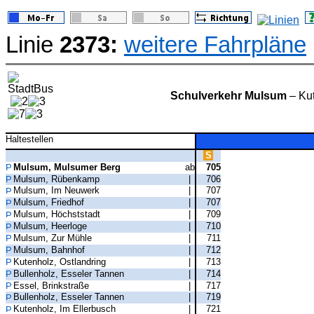
Linie
2373:
weitere Fahrpläne
Schulverkehr Mulsum
– Kut
Haltestellen
S
Mulsum, Mulsumer Berg
ab
705
Mulsum, Rübenkamp
|
706
Mulsum, Im Neuwerk
|
707
Mulsum, Friedhof
|
707
Mulsum, Höchststadt
|
709
Mulsum, Heerloge
|
710
Mulsum, Zur Mühle
|
711
Mulsum, Bahnhof
|
712
Kutenholz, Ostlandring
|
713
Bullenholz, Esseler Tannen
|
714
Essel, Brinkstraße
|
717
Bullenholz, Esseler Tannen
|
719
Kutenholz, Im Ellerbusch
|
721