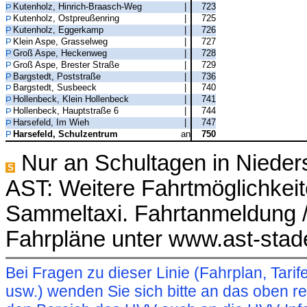
Kutenholz, Hinrich-Braasch-Weg
|
723
Kutenholz, Ostpreußenring
|
725
Kutenholz, Eggerkamp
|
726
Klein Aspe, Grasselweg
|
727
Groß Aspe, Heckenweg
|
728
Groß Aspe, Brester Straße
|
729
Bargstedt, Poststraße
|
736
Bargstedt, Susbeeck
|
740
Hollenbeck, Klein Hollenbeck
|
741
Hollenbeck, Hauptstraße 6
|
744
Harsefeld, Im Wieh
|
747
Harsefeld, Schulzentrum
an
750
Nur an Schultagen in Niede
S
AST: Weitere Fahrtmöglichkeit
Sammeltaxi. Fahrtanmeldung /
Fahrpläne unter www.ast-stad
Bei Fragen zu dieser Linie (Fahrplan, Ta
usw.) wenden Sie sich bitte an das oben 