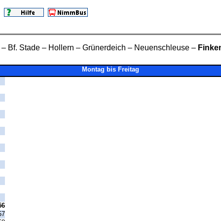
– Bf. Stade – Hollern – Grünerdeich – Neuenschleuse –
Finke
Montag bis Freitag
56
57