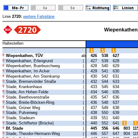
Linie
2720:
weitere Fahrpläne
Wiepenkathen
Haltestellen
1
1
1
Wiepenkathen, TÜV
ab
426
538
627
Wiepenkathen, Erlengrund
|
427
539
628
Wiepenkathen, Buerbuschweg
|
428
540
629
Wiepenkathen, Im Acker
|
429
541
630
Wiepenkathen, Am Steinkamp
|
430
542
631
Stade, Bremervörder Straße
|
432
544
633
Stade, Krankenhaus
|
433
545
634
Stade, Am Hohen Felde
|
434
546
635
Stade, Beethovenstraße
|
435
547
636
Stade, Breite-Blöcken-Ring
|
436
548
637
Stade, Grüner Weg
|
437
549
638
Stade, Pulverweg
|
438
550
639
Stade, Stadeum
|
439
551
640
Stade, Schiffertor (Brücke)
|
440
552
641
1
1
Bf. Stade
|
445
556
646
803
11
Stade, Theodor-Hermann-Weg
|
446
557
647
804
11