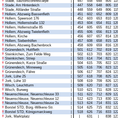
Stade, Salztorscontrescarpe
|
447
558
648
805
11
Stade, Am Hinterdeich
|
447
558
648
805
11
Stade, Altländer Straße
|
448
559
649
806
11
Hollern, Abzweig Bassenfleth
|
451
602
652
809
12
Hollern, Speersort 176
|
452
603
653
810
12
Hollern, Hollernstraße 132
|
453
604
654
811
12
Hollern, Hollernstraße 85
|
454
605
655
812
12
Hollern, Abzweig Twielenfleth
|
455
606
656
813
12
Hollern, Kirche
|
456
607
657
814
12
Hollern, Siebenhöfen
|
457
608
658
815
12
Hollern, Abzweig Bachenbrock
|
458
609
659
816
12
Grünendeich, Huttfleth
|
501
612
702
819
12
Steinkirchen, Zum Felde Weg
|
502
613
703
820
12
Steinkirchen, Striep
|
503
614
704
821
12
Grünendeich, Kurze Straße
|
504
615
705
822
12
Grünendeich, Minneweg
|
505
616
706
823
12
Grünendeich, Fähre
|
506
617
707
824
12
Jork, Lühe 25
|
507
618
708
825
12
Jork, Lühe 10
|
508
619
709
826
12
Wisch, Leuchtturm
|
509
620
710
827
12
Wisch, Burweg
|
510
621
711
828
12
Neuenschleuse, Neuenschleuse 33
|
511
622
712
829
12
Neuenschleuse, Neuenschleuse 12
|
512
623
713
830
12
Neuenschleuse, Neuenschleuse 2a
|
513
624
714
831
12
Borstel STD, Bürg.-Wilkens-Str.
|
514
625
715
832
12
Borstel STD, Königsmarckweg
|
518
626
716
833
12
Jork, Marktplatz
|
|
631
|
838
12