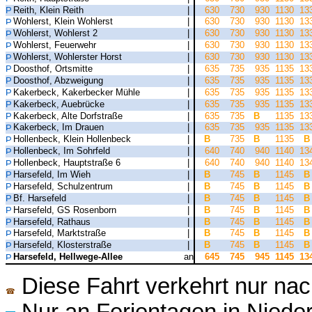
Reith, Klein Reith
|
630
730
930
1130
13
Wohlerst, Klein Wohlerst
|
630
730
930
1130
13
Wohlerst, Wohlerst 2
|
630
730
930
1130
13
Wohlerst, Feuerwehr
|
630
730
930
1130
13
Wohlerst, Wohlerster Horst
|
630
730
930
1130
13
Doosthof, Ortsmitte
|
635
735
935
1135
13
Doosthof, Abzweigung
|
635
735
935
1135
13
Kakerbeck, Kakerbecker Mühle
|
635
735
935
1135
13
Kakerbeck, Auebrücke
|
635
735
935
1135
13
Kakerbeck, Alte Dorfstraße
|
635
735
B
1135
13
Kakerbeck, Im Drauen
|
635
735
935
1135
13
Hollenbeck, Klein Hollenbeck
|
B
735
B
1135
B
Hollenbeck, Im Sohrfeld
|
640
740
940
1140
13
Hollenbeck, Hauptstraße 6
|
640
740
940
1140
13
Harsefeld, Im Wieh
|
B
745
B
1145
B
Harsefeld, Schulzentrum
|
B
745
B
1145
B
Bf. Harsefeld
|
B
745
B
1145
B
Harsefeld, GS Rosenborn
|
B
745
B
1145
B
Harsefeld, Rathaus
|
B
745
B
1145
B
Harsefeld, Marktstraße
|
B
745
B
1145
B
Harsefeld, Klosterstraße
|
B
745
B
1145
B
Harsefeld, Hellwege-Allee
an
645
745
945
1145
13
Diese Fahrt verkehrt nur nac
☎