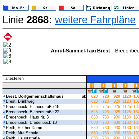
Linie
2868:
weitere Fahrpläne
Anruf-Sammel-Taxi Brest
– Bredenbec
Haltestellen
T
T
T
T
T
F
F
☎
☎
☎
☎
☎
Brest, Dorfgemeinschaftshaus
ab
620
720
920
1120
13
Brest, Brinkweg
|
620
720
920
1120
13
Bredenbeck, Eichenstraße 18
|
625
725
925
1125
13
Bredenbeck, Eichenstraße 22
|
625
725
925
1125
13
Bredenbeck, Haus Nr. 3
|
630
730
930
1130
13
Bredenbeck, Bredenbeck 18
|
630
730
930
1130
13
Reith, Reither Damm
|
630
730
930
1130
13
Reith, Alte Schule
|
630
730
930
1130
13
Reith, Hauptstraße
|
630
730
930
1130
13