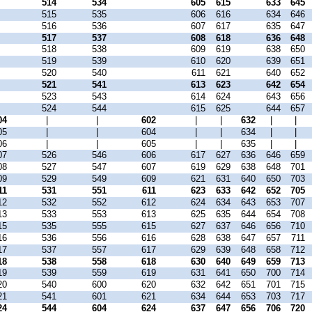
514
534
605
615
633
645
515
535
606
616
634
646
516
536
607
617
635
647
517
537
608
618
636
648
518
538
609
619
638
650
519
539
610
620
639
651
520
540
611
621
640
652
521
541
613
623
642
654
523
543
614
624
643
656
524
544
615
625
644
657
04
|
|
602
|
|
632
|
|
05
|
|
604
|
|
634
|
|
06
|
|
605
|
|
635
|
|
07
526
546
606
617
627
636
646
659
08
527
547
607
619
629
638
648
701
09
529
549
609
621
631
640
650
703
11
531
551
611
623
633
642
652
705
12
532
552
612
624
634
643
653
707
13
533
553
613
625
635
644
654
708
15
535
555
615
627
637
646
656
710
16
536
556
616
628
638
647
657
711
17
537
557
617
629
639
648
658
712
18
538
558
618
630
640
649
659
713
19
539
559
619
631
641
650
700
714
20
540
600
620
632
642
651
701
715
21
541
601
621
634
644
653
703
717
24
544
604
624
637
647
656
706
720