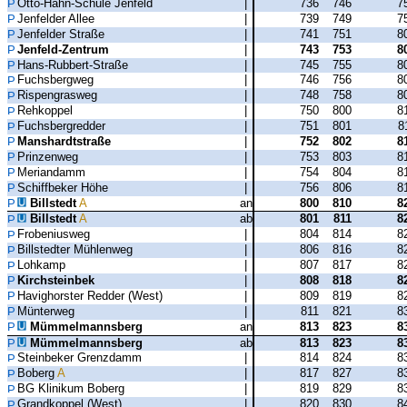
Otto-Hahn-Schule Jenfeld
|
736
746
7
Jenfelder Allee
|
739
749
7
Jenfelder Straße
|
741
751
8
Jenfeld-Zentrum
|
743
753
8
Hans-Rubbert-Straße
|
745
755
8
Fuchsbergweg
|
746
756
8
Rispengrasweg
|
748
758
8
Rehkoppel
|
750
800
8
Fuchsbergredder
|
751
801
8
Manshardtstraße
|
752
802
8
Prinzenweg
|
753
803
8
Meriandamm
|
754
804
8
Schiffbeker Höhe
|
756
806
8
Billstedt
A
an
800
810
8
Billstedt
A
ab
801
811
8
Frobeniusweg
|
804
814
8
Billstedter Mühlenweg
|
806
816
8
Lohkamp
|
807
817
8
Kirchsteinbek
|
808
818
8
Havighorster Redder (West)
|
809
819
8
Münterweg
|
811
821
8
Mümmelmannsberg
an
813
823
8
Mümmelmannsberg
ab
813
823
8
Steinbeker Grenzdamm
|
814
824
8
Boberg
A
|
817
827
8
BG Klinikum Boberg
|
819
829
8
Grandkoppel (West)
|
820
830
8