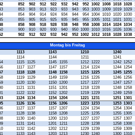
42
852
902
912
922
932
942
952
1002
1008
1018
1028
43
853
903
913
923
933
943
953
1003
1009
1019
1029
44
854
904
914
924
934
944
954
1004
1010
1020
1030
45
855
905
915
925
935
945
955
1005
1011
1021
1031
48
858
908
918
928
938
948
958
1008
1014
1024
1034
50
900
910
920
930
940
950
1000
1010
1016
1026
1036
52
902
912
922
932
942
952
1002
1012
1018
1028
1038
Montag bis Freitag
1113
1143
1210
1240
1114
1144
1211
1241
54
1115
1125
1145
1155
1212
1222
1242
1252
56
1117
1127
1147
1157
1214
1224
1244
1254
57
1118
1128
1148
1158
1215
1225
1245
1255
58
1119
1129
1149
1159
1216
1226
1246
1256
59
1120
1130
1150
1200
1217
1227
1247
1257
00
1121
1131
1151
1201
1218
1228
1248
1258
01
1122
1132
1152
1202
1219
1229
1249
1259
03
1124
1134
1154
1204
1221
1231
1251
1301
05
1126
1136
1156
1206
1223
1233
1253
1303
06
1127
1137
1157
1207
1224
1234
1254
1304
07
1128
1138
1158
1208
1225
1235
1255
1305
08
1130
1140
1200
1210
1227
1237
1257
1307
09
1131
1141
1201
1211
1228
1238
1258
1308
10
1132
1142
1202
1212
1229
1239
1259
1309
11
1133
1143
1203
1213
1230
1240
1300
1310