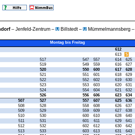
ndorf
– Jenfeld-Zentrum –
Billstedt –
Mümmelmannsberg – 
Montag bis Freitag
612
613
S
517
547
557
614
625
519
549
559
616
627
520
550
600
617
628
521
551
601
618
629
522
552
602
619
630
523
553
603
620
631
524
554
604
621
632
526
556
606
623
634
507
527
557
607
625
636
508
528
558
608
626
637
509
529
559
609
627
638
510
530
600
610
628
640
511
531
601
611
629
641
512
532
602
612
630
642
513
533
603
613
631
643