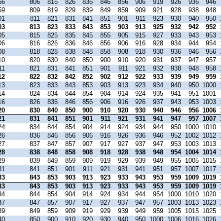
56
806
816
826
836
846
856
906
919
926
936
946
59
809
819
829
839
849
859
909
921
928
938
948
01
811
821
831
841
851
901
911
923
930
940
950
03
813
823
833
843
853
903
913
925
932
942
952
05
815
825
835
845
855
905
915
927
933
943
953
06
816
826
836
846
856
906
916
928
934
944
954
08
818
828
838
848
858
908
918
930
936
946
956
10
820
830
840
850
900
910
920
931
937
947
957
11
821
831
841
851
901
911
921
932
938
948
958
12
822
832
842
852
902
912
922
933
939
949
959
13
823
833
843
853
903
913
923
934
940
950
1000
14
824
834
844
854
904
914
924
935
941
951
1001
16
826
836
846
856
906
916
926
937
943
953
1003
20
830
840
850
900
910
920
930
940
946
956
1006
21
831
841
851
901
911
921
931
941
947
957
1007
24
834
844
854
904
914
924
934
944
950
1000
1010
26
836
846
856
906
916
926
936
946
952
1002
1012
27
837
847
857
907
917
927
937
947
953
1003
1013
28
838
848
858
908
918
928
938
948
954
1004
1014
29
839
849
859
909
919
929
939
949
955
1005
1015
31
841
851
901
911
921
931
941
951
957
1007
1017
33
843
853
903
913
923
933
943
953
959
1009
1019
33
843
853
903
913
923
933
943
953
959
1009
1019
34
844
854
904
914
924
934
944
954
1000
1010
1020
37
847
857
907
917
927
937
947
957
1003
1013
1023
39
849
859
909
919
929
939
949
959
1005
1015
1025
40
850
900
910
920
930
940
950
1000
1006
1016
1026