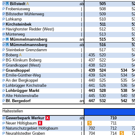
Billstedt
A
ab
505
5
Frobeniusweg
|
508
5
Billstedter Mühlenweg
|
509
5
Lohkamp
|
510
5
Kirchsteinbek
|
511
5
Havighorster Redder (West)
|
512
5
Münterweg
|
513
5
Mümmelmannsberg
an
515
5
Mümmelmannsberg
ab
516
5
Steinbeker Grenzdamm
|
517
5
Boberg
A
|
435
520
5
BG Klinikum Boberg
|
437
522
5
Grandkoppel (West)
|
438
523
5
Grandkoppel
|
439
524
534
5
Emilie-Günther-Weg
|
439
524
534
5
An der Bergkoppel
|
440
525
535
5
Lohbrügger Kirchstraße
|
441
526
536
5
Lohbrügger Markt
|
443
528
538
5
Alte Holstenstraße
|
445
530
540
5
Bf. Bergedorf
an
447
532
542
5
Haltestellen
Gewerbepark Merkur
X
ab
710
Neuer Höltigbaum
X
|
S
711
Naturschutzgebiet Höltigbaum
|
702
712
7
Neurahlstedter Graben
|
704
714
S
7