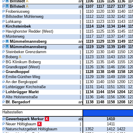
Billstedt
A
an
1106
1116
1126
1136
11
Billstedt
A
ab
1107
1117
1127
1137
11
Frobeniusweg
|
1110
1120
1130
1140
11
Billstedter Mühlenweg
|
1112
1122
1132
1142
11
Lohkamp
|
1113
1123
1133
1143
11
Kirchsteinbek
|
1114
1124
1134
1144
11
Havighorster Redder (West)
|
1115
1125
1135
1145
11
Münterweg
|
1117
1127
1137
1147
11
Mümmelmannsberg
an
1119
1129
1139
1149
11
Mümmelmannsberg
ab
1119
1129
1139
1149
11
Steinbeker Grenzdamm
|
1120
1130
1140
1150
12
Boberg
A
|
1123
1133
1143
1153
12
BG Klinikum Boberg
|
1125
1135
1145
1155
12
Grandkoppel (West)
|
1126
1136
1146
1156
12
Grandkoppel
|
1128
1138
1148
1158
12
Emilie-Günther-Weg
|
1129
1139
1149
1159
12
An der Bergkoppel
|
1130
1140
1150
1200
12
Lohbrügger Kirchstraße
|
1131
1141
1151
1201
12
Lohbrügger Markt
|
1134
1144
1154
1204
12
Alte Holstenstraße
|
1136
1146
1156
1206
12
Bf. Bergedorf
an
1138
1148
1158
1208
12
Haltestellen
Gewerbepark Merkur
X
ab
1410
Neuer Höltigbaum
X
|
1411
Naturschutzgebiet Höltigbaum
|
1352
1412
1422