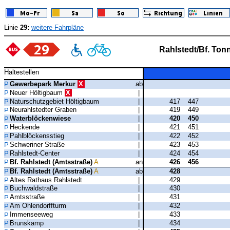
Linie
29:
weitere Fahrpläne
Rahlstedt/Bf. Ton
Haltestellen
Gewerbepark Merkur
X
ab
Neuer Höltigbaum
X
|
Naturschutzgebiet Höltigbaum
|
417
447
Neurahlstedter Graben
|
419
449
Waterblöckenwiese
|
420
450
Heckende
|
421
451
Pahlblöckensstieg
|
422
452
Schweriner Straße
|
423
453
Rahlstedt-Center
|
424
454
Bf. Rahlstedt (Amtsstraße)
A
an
426
456
Bf. Rahlstedt (Amtsstraße)
A
ab
428
Altes Rathaus Rahlstedt
|
429
Buchwaldstraße
|
430
Amtsstraße
|
431
Am Ohlendorffturm
|
432
Immenseeweg
|
433
Brunskamp
|
434