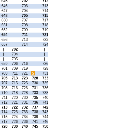
645
702
712
646
703
713
647
704
714
648
705
715
650
707
717
651
708
718
652
709
719
654
711
721
656
713
723
657
714
724
|
702
|
|
|
704
|
|
|
705
|
|
659
706
716
726
701
709
719
729
703
711
721
S
731
705
713
723
728
733
707
715
725
730
735
708
716
726
731
736
710
718
728
733
738
711
720
730
735
740
712
721
731
736
741
713
722
732
737
742
714
723
733
738
743
715
724
734
739
744
717
726
736
741
746
720
730
740
745
750