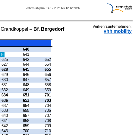
Jahresfahrplan, 14.12.2025 bis 12.12.2026
Verkehrsunternehmen:
Grandkoppel –
Bf. Bergedorf
vhh mobility
640
F
641
625
642
652
627
644
654
628
645
655
629
646
656
630
647
657
631
648
658
632
649
659
634
651
701
636
653
703
637
654
704
638
655
705
640
657
707
641
658
708
642
659
709
643
700
710