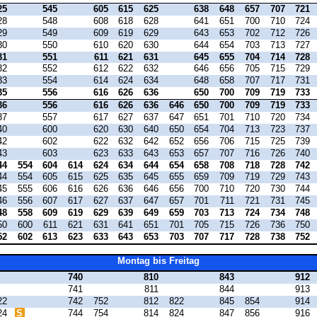
25
545
605
615
625
638
648
657
707
721
28
548
608
618
628
641
651
700
710
724
29
549
609
619
629
643
653
702
712
726
30
550
610
620
630
644
654
703
713
727
31
551
611
621
631
645
655
704
714
728
32
552
612
622
632
646
656
705
715
729
33
554
614
624
634
648
658
707
717
731
35
556
616
626
636
650
700
709
719
733
36
556
616
626
636
646
650
700
709
719
733
37
557
617
627
637
647
651
701
710
720
734
40
600
620
630
640
650
654
704
713
723
737
42
602
622
632
642
652
656
706
715
725
739
43
603
623
633
643
653
657
707
716
726
740
44
554
604
614
624
634
644
654
658
708
718
728
742
44
554
605
615
625
635
645
655
659
709
719
729
743
45
555
606
616
626
636
646
656
700
710
720
730
744
46
556
607
617
627
637
647
657
701
711
721
731
745
48
558
609
619
629
639
649
659
703
713
724
734
748
50
600
611
621
631
641
651
701
705
715
726
736
750
52
602
613
623
633
643
653
703
707
717
728
738
752
Montag bis Freitag
740
810
843
912
741
811
844
913
22
742
752
812
822
845
854
914
24
S
744
754
814
824
847
856
916