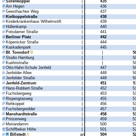
Sorenkoppel
|
435
Am Hegen
|
436
Geesthachter Weg
|
437
Kielkoppelstraße
|
438
Kinderkrankenhaus Wilhelmstift
|
439
Hüllenkamp
|
440
Potsdamer Straße
|
441
Berliner Platz
|
442
Köpenicker Straße
|
444
Kaskadenpark
|
445
Bf. Tonndorf
B
|
|
5
Studio Hamburg
|
|
5
Kuehnstraße
|
|
5
Otto-Hahn-Schule Jenfeld
|
447
5
Jenfelder Allee
|
448
5
Jenfelder Straße
|
449
5
Jenfeld-Zentrum
|
451
5
Hans-Rubbert-Straße
|
452
5
Fuchsbergweg
|
453
5
Rispengrasweg
|
455
5
Rehkoppel
|
456
5
Fuchsbergredder
|
457
5
Manshardtstraße
|
458
5
Prinzenweg
|
459
5
Meriandamm
|
500
5
Schiffbeker Höhe
|
501
5
Billstedt
A
an
504
5