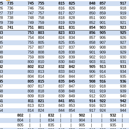
25
735
745
755
815
825
848
857
917
26
736
746
756
816
826
849
858
918
27
737
747
757
817
827
850
859
919
28
738
748
758
818
828
851
900
920
29
739
749
759
819
829
852
901
921
31
741
751
801
821
831
854
903
923
33
753
803
823
833
856
905
925
34
754
804
824
834
857
906
926
35
755
805
825
835
858
907
927
37
757
807
827
837
900
908
928
38
758
808
828
838
901
909
929
39
759
809
829
839
902
910
930
40
800
810
830
840
903
911
931
42
802
812
832
842
905
913
933
43
803
813
833
843
906
914
934
44
804
814
834
844
907
915
935
45
805
815
835
845
908
916
936
47
807
817
837
847
910
918
938
48
808
818
838
848
911
919
939
49
809
819
839
849
912
920
940
51
811
821
841
851
914
922
942
53
813
823
843
853
916
923
943
54
814
824
844
854
917
924
944
|
802
|
|
832
|
|
902
|
|
932
|
|
804
|
|
834
|
|
904
|
|
934
|
|
805
|
|
835
|
|
905
|
|
935
|