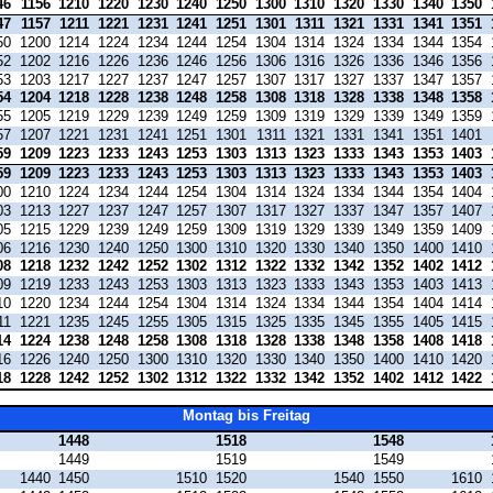
46
1156
1210
1220
1230
1240
1250
1300
1310
1320
1330
1340
1350
47
1157
1211
1221
1231
1241
1251
1301
1311
1321
1331
1341
1351
50
1200
1214
1224
1234
1244
1254
1304
1314
1324
1334
1344
1354
52
1202
1216
1226
1236
1246
1256
1306
1316
1326
1336
1346
1356
53
1203
1217
1227
1237
1247
1257
1307
1317
1327
1337
1347
1357
54
1204
1218
1228
1238
1248
1258
1308
1318
1328
1338
1348
1358
55
1205
1219
1229
1239
1249
1259
1309
1319
1329
1339
1349
1359
57
1207
1221
1231
1241
1251
1301
1311
1321
1331
1341
1351
1401
59
1209
1223
1233
1243
1253
1303
1313
1323
1333
1343
1353
1403
59
1209
1223
1233
1243
1253
1303
1313
1323
1333
1343
1353
1403
00
1210
1224
1234
1244
1254
1304
1314
1324
1334
1344
1354
1404
03
1213
1227
1237
1247
1257
1307
1317
1327
1337
1347
1357
1407
05
1215
1229
1239
1249
1259
1309
1319
1329
1339
1349
1359
1409
06
1216
1230
1240
1250
1300
1310
1320
1330
1340
1350
1400
1410
08
1218
1232
1242
1252
1302
1312
1322
1332
1342
1352
1402
1412
09
1219
1233
1243
1253
1303
1313
1323
1333
1343
1353
1403
1413
10
1220
1234
1244
1254
1304
1314
1324
1334
1344
1354
1404
1414
11
1221
1235
1245
1255
1305
1315
1325
1335
1345
1355
1405
1415
14
1224
1238
1248
1258
1308
1318
1328
1338
1348
1358
1408
1418
16
1226
1240
1250
1300
1310
1320
1330
1340
1350
1400
1410
1420
18
1228
1242
1252
1302
1312
1322
1332
1342
1352
1402
1412
1422
Montag bis Freitag
1448
1518
1548
1449
1519
1549
1440
1450
1510
1520
1540
1550
1610