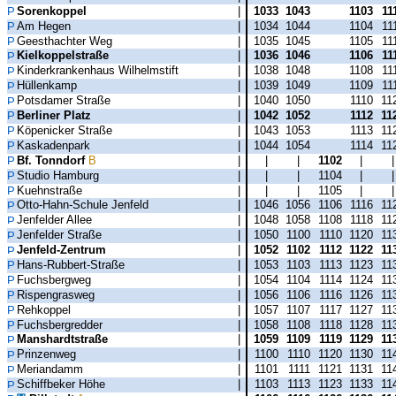
Sorenkoppel
|
1033
1043
1103
11
Am Hegen
|
1034
1044
1104
11
Geesthachter Weg
|
1035
1045
1105
11
Kielkoppelstraße
|
1036
1046
1106
11
Kinderkrankenhaus Wilhelmstift
|
1038
1048
1108
11
Hüllenkamp
|
1039
1049
1109
11
Potsdamer Straße
|
1040
1050
1110
11
Berliner Platz
|
1042
1052
1112
11
Köpenicker Straße
|
1043
1053
1113
11
Kaskadenpark
|
1044
1054
1114
11
Bf. Tonndorf
B
|
|
|
1102
|
Studio Hamburg
|
|
|
1104
|
Kuehnstraße
|
|
|
1105
|
Otto-Hahn-Schule Jenfeld
|
1046
1056
1106
1116
11
Jenfelder Allee
|
1048
1058
1108
1118
11
Jenfelder Straße
|
1050
1100
1110
1120
11
Jenfeld-Zentrum
|
1052
1102
1112
1122
11
Hans-Rubbert-Straße
|
1053
1103
1113
1123
11
Fuchsbergweg
|
1054
1104
1114
1124
11
Rispengrasweg
|
1056
1106
1116
1126
11
Rehkoppel
|
1057
1107
1117
1127
11
Fuchsbergredder
|
1058
1108
1118
1128
11
Manshardtstraße
|
1059
1109
1119
1129
11
Prinzenweg
|
1100
1110
1120
1130
11
Meriandamm
|
1101
1111
1121
1131
11
Schiffbeker Höhe
|
1103
1113
1123
1133
11