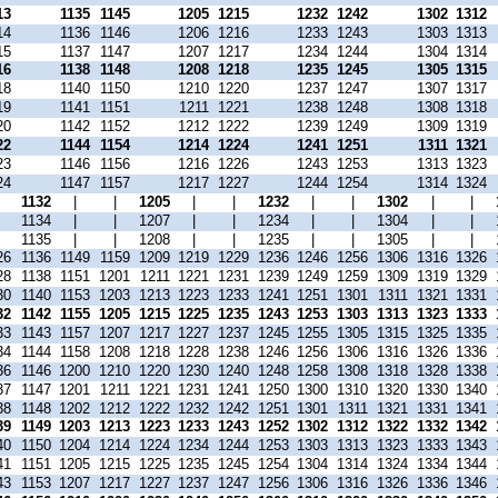
13
1135
1145
1205
1215
1232
1242
1302
1312
14
1136
1146
1206
1216
1233
1243
1303
1313
15
1137
1147
1207
1217
1234
1244
1304
1314
16
1138
1148
1208
1218
1235
1245
1305
1315
18
1140
1150
1210
1220
1237
1247
1307
1317
19
1141
1151
1211
1221
1238
1248
1308
1318
20
1142
1152
1212
1222
1239
1249
1309
1319
22
1144
1154
1214
1224
1241
1251
1311
1321
23
1146
1156
1216
1226
1243
1253
1313
1323
24
1147
1157
1217
1227
1244
1254
1314
1324
|
1132
|
|
1205
|
|
1232
|
|
1302
|
|
|
1134
|
|
1207
|
|
1234
|
|
1304
|
|
|
1135
|
|
1208
|
|
1235
|
|
1305
|
|
26
1136
1149
1159
1209
1219
1229
1236
1246
1256
1306
1316
1326
28
1138
1151
1201
1211
1221
1231
1239
1249
1259
1309
1319
1329
30
1140
1153
1203
1213
1223
1233
1241
1251
1301
1311
1321
1331
32
1142
1155
1205
1215
1225
1235
1243
1253
1303
1313
1323
1333
33
1143
1157
1207
1217
1227
1237
1245
1255
1305
1315
1325
1335
34
1144
1158
1208
1218
1228
1238
1246
1256
1306
1316
1326
1336
36
1146
1200
1210
1220
1230
1240
1248
1258
1308
1318
1328
1338
37
1147
1201
1211
1221
1231
1241
1250
1300
1310
1320
1330
1340
38
1148
1202
1212
1222
1232
1242
1251
1301
1311
1321
1331
1341
39
1149
1203
1213
1223
1233
1243
1252
1302
1312
1322
1332
1342
40
1150
1204
1214
1224
1234
1244
1253
1303
1313
1323
1333
1343
41
1151
1205
1215
1225
1235
1245
1254
1304
1314
1324
1334
1344
43
1153
1207
1217
1227
1237
1247
1256
1306
1316
1326
1336
1346