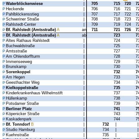
Waterblöckenwiese
|
705
715
720
7
Heckende
|
706
716
721
7
Pahlblöckensstieg
|
707
717
722
7
Schweriner Straße
|
708
718
723
7
Rahlstedt-Center
|
709
719
724
7
Bf. Rahlstedt (Amtsstraße)
A
an
711
721
726
7
Bf. Rahlstedt (Amtsstraße)
A
ab
723
7
Altes Rathaus Rahlstedt
|
724
7
Buchwaldstraße
|
725
7
Amtsstraße
|
727
7
Am Ohlendorffturm
|
728
7
Immenseeweg
|
729
7
Brunskamp
|
730
7
Sorenkoppel
|
732
7
Am Hegen
|
733
7
Geesthachter Weg
|
734
7
Kielkoppelstraße
|
735
7
Kinderkrankenhaus Wilhelmstift
|
737
7
Hüllenkamp
|
738
7
Potsdamer Straße
|
739
7
Berliner Platz
|
741
7
Köpenicker Straße
|
743
7
Kaskadenpark
|
744
7
Bf. Tonndorf
B
|
732
|
Studio Hamburg
|
734
|
Kuehnstraße
|
735
|