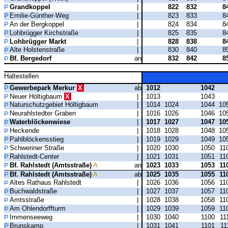
Grandkoppel
|
822
832
8
Emilie-Günther-Weg
|
823
833
8
An der Bergkoppel
|
824
834
8
Lohbrügger Kirchstraße
|
825
835
8
Lohbrügger Markt
|
828
838
8
Alte Holstenstraße
|
830
840
8
Bf. Bergedorf
an
832
842
8
Haltestellen
Gewerbepark Merkur
X
ab
1012
1042
Neuer Höltigbaum
X
|
1013
1043
Naturschutzgebiet Höltigbaum
|
1014
1024
1044
10
Neurahlstedter Graben
|
1016
1026
1046
10
Waterblöckenwiese
|
1017
1027
1047
10
Heckende
|
1018
1028
1048
10
Pahlblöckensstieg
|
1019
1029
1049
10
Schweriner Straße
|
1020
1030
1050
11
Rahlstedt-Center
|
1021
1031
1051
11
Bf. Rahlstedt (Amtsstraße)
A
an
1023
1033
1053
11
Bf. Rahlstedt (Amtsstraße)
A
ab
1025
1035
1055
11
Altes Rathaus Rahlstedt
|
1026
1036
1056
11
Buchwaldstraße
|
1027
1037
1057
11
Amtsstraße
|
1028
1038
1058
11
Am Ohlendorffturm
|
1029
1039
1059
11
Immenseeweg
|
1030
1040
1100
11
Brunskamp
|
1031
1041
1101
11