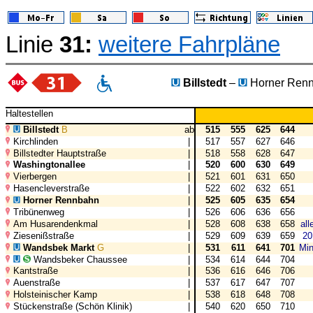
Linie
31:
weitere Fahrpläne
Billstedt
–
Horner Ren
Haltestellen
Billstedt
B
ab
515
555
625
644
Kirchlinden
|
517
557
627
646
Billstedter Hauptstraße
|
518
558
628
647
Washingtonallee
|
520
600
630
649
Vierbergen
|
521
601
631
650
Hasencleverstraße
|
522
602
632
651
Horner Rennbahn
|
525
605
635
654
Tribünenweg
|
526
606
636
656
Am Husarendenkmal
|
528
608
638
658
all
Ziesenißstraße
|
529
609
639
659
20
Wandsbek Markt
G
|
531
611
641
701
Min
Wandsbeker Chaussee
|
534
614
644
704
Kantstraße
|
536
616
646
706
Auenstraße
|
537
617
647
707
Holsteinischer Kamp
|
538
618
648
708
Stückenstraße (Schön Klinik)
|
540
620
650
710