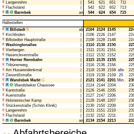
Langenrehm
|
541
621
651
711
Flachsland
|
542
622
652
713
Barmbek
an
544
624
654
715
Haltestellen
Billstedt
B
ab
2104
2124
2145
22
Kirchlinden
|
2106
2126
2147
22
Billstedter Hauptstraße
|
2108
2128
2148
22
Washingtonallee
|
2110
2130
2150
22
Vierbergen
|
2111
2131
2151
22
Hasencleverstraße
|
2112
2132
2152
22
Horner Rennbahn
|
2115
2135
2155
22
Tribünenweg
|
2116
2136
2156
22
Am Husarendenkmal
|
2118
2138
2158
alle
22
Ziesenißstraße
|
2119
2139
2159
20
22
Wandsbek Markt
G
|
2121
2141
2201
Min.
23
Wandsbeker Chaussee
|
2124
2144
2204
23
Kantstraße
|
2126
2146
2205
23
Auenstraße
|
2127
2147
2206
23
Holsteinischer Kamp
|
2128
2148
2207
23
Stückenstraße (Schön Klinik)
|
2130
2150
2209
23
Langenrehm
|
2131
2151
2210
23
Flachsland
|
2132
2152
2211
23
Barmbek
an
2134
2154
2213
23
Abfahrtsbereiche