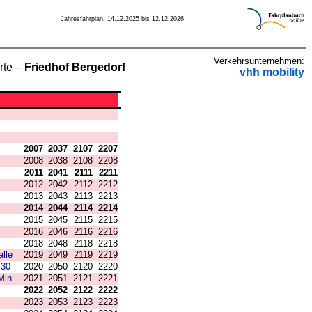
Jahresfahrplan, 14.12.2025 bis 12.12.2026
Verkehrsunternehmen:
rte –
Friedhof Bergedorf
vhh mobility
2007
2037
2107
2207
2008
2038
2108
2208
2011
2041
2111
2211
2012
2042
2112
2212
2013
2043
2113
2213
2014
2044
2114
2214
2015
2045
2115
2215
2016
2046
2116
2216
2018
2048
2118
2218
alle
2019
2049
2119
2219
30
2020
2050
2120
2220
Min.
2021
2051
2121
2221
2022
2052
2122
2222
2023
2053
2123
2223