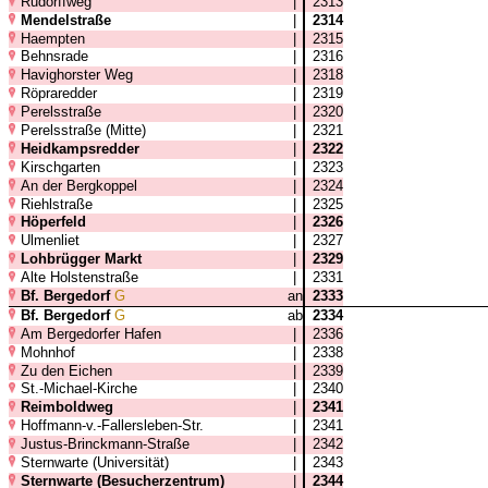
Rudorffweg
|
2313
Mendelstraße
|
2314
Haempten
|
2315
Behnsrade
|
2316
Havighorster Weg
|
2318
Röpraredder
|
2319
Perelsstraße
|
2320
Perelsstraße (Mitte)
|
2321
Heidkampsredder
|
2322
Kirschgarten
|
2323
An der Bergkoppel
|
2324
Riehlstraße
|
2325
Höperfeld
|
2326
Ulmenliet
|
2327
Lohbrügger Markt
|
2329
Alte Holstenstraße
|
2331
Bf. Bergedorf
G
an
2333
Bf. Bergedorf
G
ab
2334
Am Bergedorfer Hafen
|
2336
Mohnhof
|
2338
Zu den Eichen
|
2339
St.-Michael-Kirche
|
2340
Reimboldweg
|
2341
Hoffmann-v.-Fallersleben-Str.
|
2341
Justus-Brinckmann-Straße
|
2342
Sternwarte (Universität)
|
2343
Sternwarte (Besucherzentrum)
|
2344