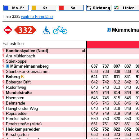
Linie
332:
weitere Fahrpläne
Mümmelma
Haltestellen
Kandinskyallee (Nord)
ab
Am Mühlenbach
|
Strietkoppel
|
Mümmelmannsberg
|
637
737
807
837
9
Steinbeker Grenzdamm
|
638
738
808
838
9
Boberg
B
|
641
741
811
841
9
Boberger Drift
|
642
742
812
842
9
Rudorffweg
|
643
743
813
843
9
Mendelstraße
|
644
744
814
844
9
Haempten
|
645
745
815
845
9
Behnsrade
|
646
746
816
846
9
Havighorster Weg
|
648
748
818
848
9
Röpraredder
|
649
749
819
849
9
Perelsstraße
|
650
750
820
850
9
Perelsstraße (Mitte)
|
651
751
821
851
9
Heidkampsredder
|
652
752
822
852
9
Kirschgarten
|
653
753
823
853
9