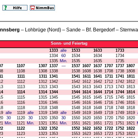
nnsberg
– Lohbrüge (Nord) – Sande – Bf. Bergedorf – Sternwa
Sonn- und Feiertag
1333
alle
1533
1633
1733
1334
60
1534
1634
1734
1335
Min.
1535
1635
1735
07
1107
1307
1337
—
1537
1607
1637
1707
1737
1807
08
1108
1308
1338
1538
1608
1638
1708
1738
1808
11
1111
1311
1341
1541
1611
1641
1711
1741
1811
12
1112
1312
1342
1542
1612
1642
1712
1742
1812
13
1113
1313
1343
1543
1613
1643
1713
1743
1813
14
1114
1314
1344
1544
1614
1644
1714
1744
1814
15
1115
1315
1345
1545
1615
1645
1715
1745
1815
16
1116
1316
1346
1546
1616
1646
1716
1746
1816
18
1118
1318
1348
1548
1618
1648
1718
1748
1818
19
alle
1119
alle
1319
1349
alle
1549
1619
1649
1719
1749
1819
20
30
1120
30
1320
1350
30
1550
1620
1650
1720
1750
1820
21
Min.
1121
Min.
1321
1351
Min.
1551
1621
1651
1721
1751
1821
22
1122
1322
1352
1552
1622
1652
1722
1752
1822
23
1123
1323
1353
1553
1623
1653
1723
1753
1823