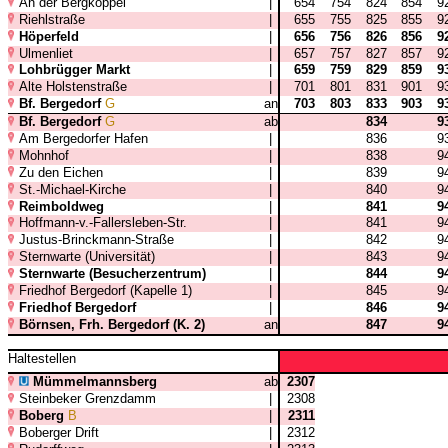
An der Bergkoppel
|
654
754
824
854
9
Riehlstraße
|
655
755
825
855
9
Höperfeld
|
656
756
826
856
9
Ulmenliet
|
657
757
827
857
9
Lohbrügger Markt
|
659
759
829
859
9
Alte Holstenstraße
|
701
801
831
901
9
Bf. Bergedorf
G
an
703
803
833
903
9
Bf. Bergedorf
G
ab
834
9
Am Bergedorfer Hafen
|
836
9
Mohnhof
|
838
9
Zu den Eichen
|
839
9
St.-Michael-Kirche
|
840
9
Reimboldweg
|
841
9
Hoffmann-v.-Fallersleben-Str.
|
841
9
Justus-Brinckmann-Straße
|
842
9
Sternwarte (Universität)
|
843
9
Sternwarte (Besucherzentrum)
|
844
9
Friedhof Bergedorf (Kapelle 1)
|
845
9
Friedhof Bergedorf
|
846
9
Börnsen, Frh. Bergedorf (K. 2)
an
847
9
Haltestellen
Mümmelmannsberg
ab
2307
Steinbeker Grenzdamm
|
2308
Boberg
B
|
2311
Boberger Drift
|
2312