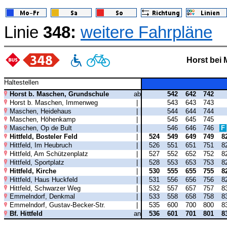
Linie
348:
weitere Fahrpläne
Horst bei
Haltestellen
Horst b. Maschen, Grundschule
ab
542
642
742
Horst b. Maschen, Immenweg
|
543
643
743
Maschen, Heidehaus
|
544
644
744
Maschen, Höhenkamp
|
545
645
745
Maschen, Op de Bult
|
546
646
746
F
Hittfeld, Bosteler Feld
|
524
549
649
749
8
Hittfeld, Im Heubruch
|
526
551
651
751
8
Hittfeld, Am Schützenplatz
|
527
552
652
752
8
Hittfeld, Sportplatz
|
528
553
653
753
8
Hittfeld, Kirche
|
530
555
655
755
8
Hittfeld, Haus Huckfeld
|
531
556
656
756
8
Hittfeld, Schwarzer Weg
|
532
557
657
757
8
Emmelndorf, Denkmal
|
533
558
658
758
8
Emmelndorf, Gustav-Becker-Str.
|
535
600
700
800
8
Bf. Hittfeld
an
536
601
701
801
8