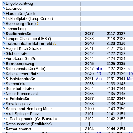
Engelbrechtweg
|
Luckmoor
|
Flurstraße (Nord)
|
Eckhoffplatz (Lurup Center)
|
Rugenbarg (Nord)
C
|
Tannenberg
|
Stadionstraße
|
2037
2117
2127
Luruper Chaussee (DESY)
|
2038
2118
2128
Trabrennbahn Bahrenfeld
A
|
2040
2120
2130
August-Kirch-Straße
|
2041
2121
2131
Silcherstraße
|
2042
2122
2132
Von-Sauer-Straße
|
2044
2124
2134
Bornkampsweg
|
2045
2125
2135
Schützenstraße (Mitte)
|
2047
alle
2127
2137
all
Kaltenkircher Platz
|
2049
10
2129
2139
10
Holstenstraße
|
2051
Min.
2131
2141
Min
Sternbrücke
|
2053
2133
2143
Bernstorffstraße
|
2054
2134
2144
Neuer Pferdemarkt
|
2055
2135
2145
Feldstraße
|
2057
2137
2147
Sievekingplatz
|
2058
2138
2148
Bezirksamt Hamburg-Mitte
|
2100
2140
2150
Axel-Springer-Platz
|
2101
2141
2151
Rödingsmarkt (Gr. Burstah)
|
2102
—
2142
2152
—
Rathausmarkt (Petrikirche)
|
|
|
|
Rathausmarkt
|
2104
—
2144
2154
—