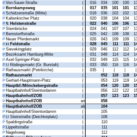
Von-Sauer-Straße
|
016
034
100
100
1
Bornkampsweg
|
017
035
101
101
1
Schützenstraße (Mitte)
|
018
036
102
102
1
Kaltenkircher Platz
|
020
038
104
104
1
Holstenstraße
|
022
040
106
106
1
Sternbrücke
|
024
041
107
107
1
Bernstorffstraße
|
025
042
108
108
1
Neuer Pferdemarkt
|
026
043
109
109
1
Feldstraße
|
028
045
111
111
1
Sievekingplatz
|
029
046
112
112
1
Bezirksamt Hamburg-Mitte
|
031
048
114
114
1
Axel-Springer-Platz
|
032
049
115
115
1
Rödingsmarkt (Gr. Burstah)
|
033
050
116
116
1
Rathausmarkt (Petrikirche)
|
035
|
|
|
Rathausmarkt
|
052
118
118
1
Gerhart-Hauptmann-Platz
|
053
119
119
1
Hauptbf./Mönckebergstraße
|
054
120
120
1
Hauptbahnhof/Steintordamm
|
056
122
122
1
Hauptbahnhof/ZOB
|
057
123
123
1
Hauptbahnhof/ZOB
an
058
Hauptbahnhof/ZOB
ab
104
Hauptbahnhof/Steintordamm
|
105
Steinstraße (Deichtorplatz)
|
108
Spaldingstraße
|
110
Lippeltstraße
|
111
Nagelsweg
|
112