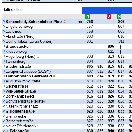
Haltestellen
N
U
N
Schenefeld, Schenefelder Platz
C
ab
756
806
Engelbrechtweg
|
757
807
Luckmoor
|
758
808
Flurstraße (Nord)
|
800
810
Eckhoffplatz (Lurup Center)
|
801
811
Brandstücken
|
|
806
|
Kressenweg
|
|
811
|
Rugenbarg (Nord)
C
|
803
813
813
Tannenberg
|
804
814
814
Stadionstraße
|
805
810
815
815
8
Luruper Chaussee (DESY)
|
807
812
817
817
8
Trabrennbahn Bahrenfeld
A
|
809
814
819
819
8
August-Kirch-Straße
|
810
815
820
820
8
Silcherstraße
|
812
817
822
822
8
Von-Sauer-Straße
|
814
819
824
824
8
Bornkampsweg
|
816
821
826
826
8
Schützenstraße (Mitte)
|
818
823
828
828
8
Kaltenkircher Platz
|
820
825
830
830
8
Holstenstraße
|
823
828
833
833
8
Sternbrücke
|
826
831
836
836
8
Bernstorffstraße
|
827
832
837
837
8
Neuer Pferdemarkt
|
828
833
838
838
8
Feldstraße
|
830
835
840
840
8