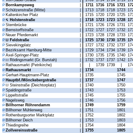
Bornkampsweg
|
1711
1716
1716
1721
17
Schützenstraße (Mitte)
|
1713
1718
1718
1723
17
Kaltenkircher Platz
|
1715
1720
1720
1725
17
Holstenstraße
|
1718
1723
1723
1728
17
Sternbrücke
|
1721
1726
1726
1731
17
Bernstorffstraße
|
1722
1727
1727
1732
17
Neuer Pferdemarkt
|
1723
1728
1728
1733
17
Feldstraße
|
1725
1730
1730
1735
17
Sievekingplatz
|
1727
1732
1732
1737
17
Bezirksamt Hamburg-Mitte
|
1729
1734
1734
1739
17
Axel-Springer-Platz
|
1730
1735
1735
1740
17
Rödingsmarkt (Gr. Burstah)
|
1732
1737
1737
1742
17
Rathausmarkt (Petrikirche)
|
|
1739
1739
|
17
Rathausmarkt
|
1734
1744
Gerhart-Hauptmann-Platz
|
1735
1745
Hauptbf./Mönckebergstraße
|
1737
1747
Steinstraße (Deichtorplatz)
|
1740
1750
Spaldingstraße
|
1743
1753
Lippeltstraße
|
1745
1755
Nagelsweg
|
1746
1756
Billhorner Röhrendamm
|
1749
1759
Billhorner Mühlenweg
|
1751
1801
Rothenburgsorter Marktplatz
|
1752
1802
Billhorner Deich
|
1753
1803
Thiedingreihe
|
1754
1804
Zollvereinsstraße
|
1755
1805