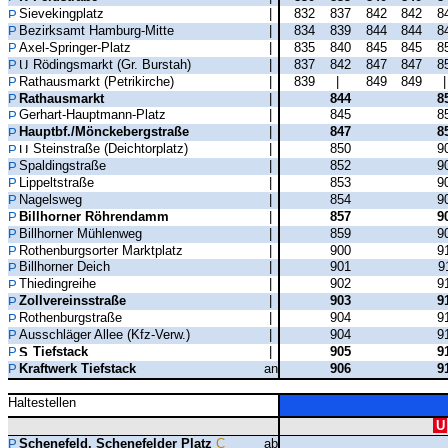
Sievekingplatz
|
832
837
842
842
8
Bezirksamt Hamburg-Mitte
|
834
839
844
844
8
Axel-Springer-Platz
|
835
840
845
845
8
Rödingsmarkt (Gr. Burstah)
|
837
842
847
847
8
Rathausmarkt (Petrikirche)
|
839
|
849
849
Rathausmarkt
|
844
8
Gerhart-Hauptmann-Platz
|
845
8
Hauptbf./Mönckebergstraße
|
847
8
Steinstraße (Deichtorplatz)
|
850
9
Spaldingstraße
|
852
9
Lippeltstraße
|
853
9
Nagelsweg
|
854
9
Billhorner Röhrendamm
|
857
9
Billhorner Mühlenweg
|
859
9
Rothenburgsorter Marktplatz
|
900
9
Billhorner Deich
|
901
9
Thiedingreihe
|
902
9
Zollvereinsstraße
|
903
9
Rothenburgstraße
|
904
9
Ausschläger Allee (Kfz-Verw.)
|
904
9
Tiefstack
|
905
9
Kraftwerk Tiefstack
an
906
9
Haltestellen
U
Schenefeld, Schenefelder Platz
C
ab