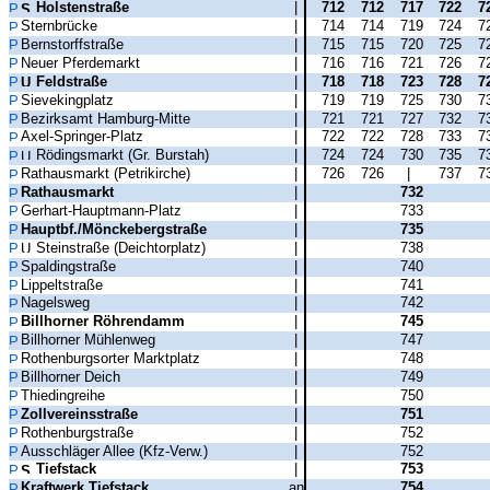
Holstenstraße
|
712
712
717
722
7
Sternbrücke
|
714
714
719
724
7
Bernstorffstraße
|
715
715
720
725
7
Neuer Pferdemarkt
|
716
716
721
726
7
Feldstraße
|
718
718
723
728
7
Sievekingplatz
|
719
719
725
730
7
Bezirksamt Hamburg-Mitte
|
721
721
727
732
7
Axel-Springer-Platz
|
722
722
728
733
7
Rödingsmarkt (Gr. Burstah)
|
724
724
730
735
7
Rathausmarkt (Petrikirche)
|
726
726
|
737
7
Rathausmarkt
|
732
Gerhart-Hauptmann-Platz
|
733
Hauptbf./Mönckebergstraße
|
735
Steinstraße (Deichtorplatz)
|
738
Spaldingstraße
|
740
Lippeltstraße
|
741
Nagelsweg
|
742
Billhorner Röhrendamm
|
745
Billhorner Mühlenweg
|
747
Rothenburgsorter Marktplatz
|
748
Billhorner Deich
|
749
Thiedingreihe
|
750
Zollvereinsstraße
|
751
Rothenburgstraße
|
752
Ausschläger Allee (Kfz-Verw.)
|
752
Tiefstack
|
753
Kraftwerk Tiefstack
an
754