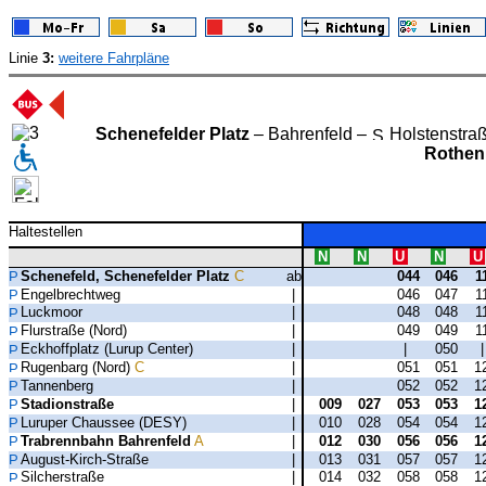
Linie
3:
weitere Fahrpläne
Schenefelder Platz
– Bahrenfeld –
Holstenstra
Rothen
Haltestellen
N
N
U
N
U
Schenefeld, Schenefelder Platz
C
ab
044
046
1
Engelbrechtweg
|
046
047
1
Luckmoor
|
048
048
1
Flurstraße (Nord)
|
049
049
1
Eckhoffplatz (Lurup Center)
|
|
050
Rugenbarg (Nord)
C
|
051
051
1
Tannenberg
|
052
052
1
Stadionstraße
|
009
027
053
053
1
Luruper Chaussee (DESY)
|
010
028
054
054
1
Trabrennbahn Bahrenfeld
A
|
012
030
056
056
1
August-Kirch-Straße
|
013
031
057
057
1
Silcherstraße
|
014
032
058
058
1