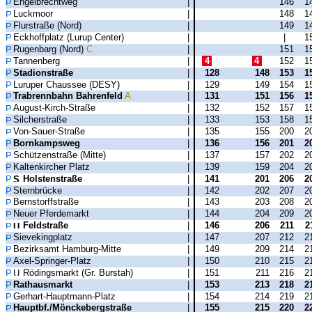
Engelbrechtweg
|
146
1
Luckmoor
|
148
1
Flurstraße (Nord)
|
149
1
Eckhoffplatz (Lurup Center)
|
|
1
Rugenbarg (Nord)
C
|
151
1
Tannenberg
|
4
4
152
1
Stadionstraße
|
128
148
153
1
Luruper Chaussee (DESY)
|
129
149
154
1
Trabrennbahn Bahrenfeld
A
|
131
151
156
1
August-Kirch-Straße
|
132
152
157
1
Silcherstraße
|
133
153
158
1
Von-Sauer-Straße
|
135
155
200
2
Bornkampsweg
|
136
156
201
2
Schützenstraße (Mitte)
|
137
157
202
2
Kaltenkircher Platz
|
139
159
204
2
Holstenstraße
|
141
201
206
2
Sternbrücke
|
142
202
207
2
Bernstorffstraße
|
143
203
208
2
Neuer Pferdemarkt
|
144
204
209
2
Feldstraße
|
146
206
211
2
Sievekingplatz
|
147
207
212
2
Bezirksamt Hamburg-Mitte
|
149
209
214
2
Axel-Springer-Platz
|
150
210
215
2
Rödingsmarkt (Gr. Burstah)
|
151
211
216
2
Rathausmarkt
|
153
213
218
2
Gerhart-Hauptmann-Platz
|
154
214
219
2
Hauptbf./Mönckebergstraße
|
155
215
220
2