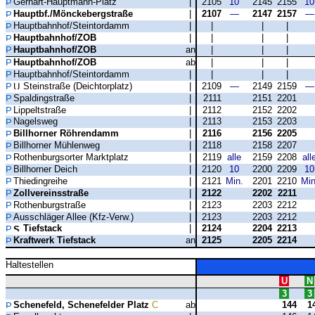
Gerhart-Hauptmann-Platz
|
2105
10
2145
2155
10
Hauptbf./Mönckebergstraße
|
2107
—
2147
2157
—
Hauptbahnhof/Steintordamm
|
|
|
|
Hauptbahnhof/ZOB
|
|
|
|
Hauptbahnhof/ZOB
an
|
|
|
Hauptbahnhof/ZOB
ab
|
|
|
Hauptbahnhof/Steintordamm
|
|
|
|
Steinstraße (Deichtorplatz)
|
2109
—
2149
2159
—
Spaldingstraße
|
2111
2151
2201
Lippeltstraße
|
2112
2152
2202
Nagelsweg
|
2113
2153
2203
Billhorner Röhrendamm
|
2116
2156
2205
Billhorner Mühlenweg
|
2118
2158
2207
Rothenburgsorter Marktplatz
|
2119
alle
2159
2208
all
Billhorner Deich
|
2120
10
2200
2209
10
Thiedingreihe
|
2121
Min.
2201
2210
Min
Zollvereinsstraße
|
2122
2202
2211
Rothenburgstraße
|
2123
2203
2212
Ausschläger Allee (Kfz-Verw.)
|
2123
2203
2212
Tiefstack
|
2124
2204
2213
Kraftwerk Tiefstack
an
2125
2205
2214
Haltestellen
U
N
3
3
Schenefeld, Schenefelder Platz
C
ab
144
1