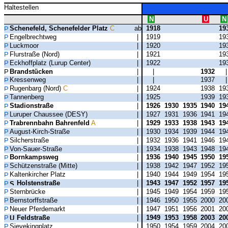
Haltestellen
N
U
N
Schenefeld, Schenefelder Platz
C
ab
1918
19
Engelbrechtweg
|
1919
19
Luckmoor
|
1920
19
Flurstraße (Nord)
|
1921
19
Eckhoffplatz (Lurup Center)
|
1922
19
Brandstücken
|
|
1932
Kressenweg
|
|
1937
Rugenbarg (Nord)
C
|
1924
1938
19
Tannenberg
|
1925
1939
19
Stadionstraße
|
1926
1930
1935
1940
19
Luruper Chaussee (DESY)
|
1927
1931
1936
1941
19
Trabrennbahn Bahrenfeld
A
|
1929
1933
1938
1943
19
August-Kirch-Straße
|
1930
1934
1939
1944
19
Silcherstraße
|
1932
1936
1941
1946
19
Von-Sauer-Straße
|
1934
1938
1943
1948
19
Bornkampsweg
|
1936
1940
1945
1950
19
Schützenstraße (Mitte)
|
1938
1942
1947
1952
19
Kaltenkircher Platz
|
1940
1944
1949
1954
19
Holstenstraße
|
1943
1947
1952
1957
19
Sternbrücke
|
1945
1949
1954
1959
19
Bernstorffstraße
|
1946
1950
1955
2000
20
Neuer Pferdemarkt
|
1947
1951
1956
2001
20
Feldstraße
|
1949
1953
1958
2003
20
Sievekingplatz
|
1950
1954
1959
2004
20