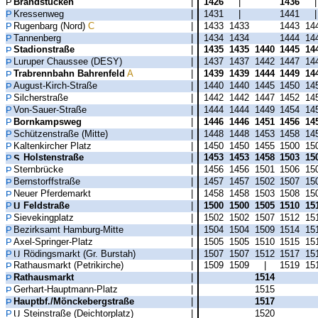
Brandstücken
|
1426
|
1436
Kressenweg
|
1431
|
1441
Rugenbarg (Nord)
C
|
1433
1433
1443
14
Tannenberg
|
1434
1434
1444
14
Stadionstraße
|
1435
1435
1440
1445
14
Luruper Chaussee (DESY)
|
1437
1437
1442
1447
14
Trabrennbahn Bahrenfeld
A
|
1439
1439
1444
1449
14
August-Kirch-Straße
|
1440
1440
1445
1450
14
Silcherstraße
|
1442
1442
1447
1452
14
Von-Sauer-Straße
|
1444
1444
1449
1454
14
Bornkampsweg
|
1446
1446
1451
1456
14
Schützenstraße (Mitte)
|
1448
1448
1453
1458
14
Kaltenkircher Platz
|
1450
1450
1455
1500
15
Holstenstraße
|
1453
1453
1458
1503
15
Sternbrücke
|
1456
1456
1501
1506
15
Bernstorffstraße
|
1457
1457
1502
1507
15
Neuer Pferdemarkt
|
1458
1458
1503
1508
15
Feldstraße
|
1500
1500
1505
1510
15
Sievekingplatz
|
1502
1502
1507
1512
15
Bezirksamt Hamburg-Mitte
|
1504
1504
1509
1514
15
Axel-Springer-Platz
|
1505
1505
1510
1515
15
Rödingsmarkt (Gr. Burstah)
|
1507
1507
1512
1517
15
Rathausmarkt (Petrikirche)
|
1509
1509
|
1519
15
Rathausmarkt
|
1514
Gerhart-Hauptmann-Platz
|
1515
Hauptbf./Mönckebergstraße
|
1517
Steinstraße (Deichtorplatz)
|
1520