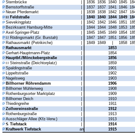
Sternbrücke
|
1836
1836
1840
1845
18
Bernstorffstraße
|
1837
1837
1841
1846
18
Neuer Pferdemarkt
|
1838
1838
1842
1847
18
Feldstraße
|
1840
1840
1844
1849
18
Sievekingplatz
|
1842
1842
1846
1851
18
Bezirksamt Hamburg-Mitte
|
1844
1844
1848
1853
18
Axel-Springer-Platz
|
1845
1845
1849
1854
18
Rödingsmarkt (Gr. Burstah)
|
1847
1847
1851
1856
18
Rathausmarkt (Petrikirche)
|
1849
1849
|
1858
18
Rathausmarkt
|
1853
Gerhart-Hauptmann-Platz
|
1854
Hauptbf./Mönckebergstraße
|
1856
Steinstraße (Deichtorplatz)
|
1859
Spaldingstraße
|
1901
Lippeltstraße
|
1902
Nagelsweg
|
1903
Billhorner Röhrendamm
|
1906
Billhorner Mühlenweg
|
1908
Rothenburgsorter Marktplatz
|
1909
Billhorner Deich
|
1910
Thiedingreihe
|
1911
Zollvereinsstraße
|
1912
Rothenburgstraße
|
1913
Ausschläger Allee (Kfz-Verw.)
|
1913
Tiefstack
|
1914
Kraftwerk Tiefstack
an
1915