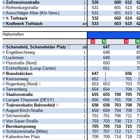
Zollvereinsstraße
|
530
600
612
6
Rothenburgstraße
|
531
601
613
6
Ausschläger Allee (Kfz-Verw.)
|
531
601
613
6
Tiefstack
|
532
602
614
6
Kraftwerk Tiefstack
an
533
603
615
6
Haltestellen
U
N
U
N
Schenefeld, Schenefelder Platz
C
ab
647
6
Engelbrechtweg
|
648
6
Luckmoor
|
649
6
Flurstraße (Nord)
|
650
7
Eckhoffplatz (Lurup Center)
|
651
7
Brandstücken
|
647
|
656
Kressenweg
|
652
|
701
Rugenbarg (Nord)
C
|
653
653
703
7
Tannenberg
|
654
654
704
7
Stadionstraße
|
655
655
700
705
7
Luruper Chaussee (DESY)
|
656
656
701
706
7
Trabrennbahn Bahrenfeld
A
|
658
658
703
708
7
August-Kirch-Straße
|
659
659
704
709
7
Silcherstraße
|
701
701
706
711
7
Von-Sauer-Straße
|
703
703
708
713
7
Bornkampsweg
|
705
705
710
715
7
Schützenstraße (Mitte)
|
707
707
712
717
7
Kaltenkircher Platz
|
709
709
714
719
7