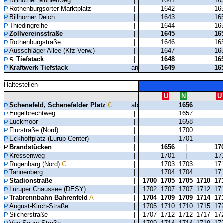
Billhorner Mühlenweg
|
1641
16
Rothenburgsorter Marktplatz
|
1642
16
Billhorner Deich
|
1643
16
Thiedingreihe
|
1644
16
Zollvereinsstraße
|
1645
16
Rothenburgstraße
|
1646
16
Ausschläger Allee (Kfz-Verw.)
|
1647
16
Tiefstack
|
1648
16
Kraftwerk Tiefstack
an
1649
16
Haltestellen
U
N
U
Schenefeld, Schenefelder Platz
C
ab
1656
Engelbrechtweg
|
1657
Luckmoor
|
1658
Flurstraße (Nord)
|
1700
Eckhoffplatz (Lurup Center)
|
1701
Brandstücken
|
1656
|
17
Kressenweg
|
1701
|
17
Rugenbarg (Nord)
C
|
1703
1703
17
Tannenberg
|
1704
1704
17
Stadionstraße
|
1700
1705
1705
1710
17
Luruper Chaussee (DESY)
|
1702
1707
1707
1712
17
Trabrennbahn Bahrenfeld
A
|
1704
1709
1709
1714
17
August-Kirch-Straße
|
1705
1710
1710
1715
17
Silcherstraße
|
1707
1712
1712
1717
17
Von-Sauer-Straße
|
1709
1714
1714
1719
17