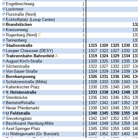
Engelbrechtweg
|
Luckmoor
|
Flurstraße (Nord)
|
Eckhoffplatz (Lurup Center)
|
Brandstücken
|
13
Kressenweg
|
13
Rugenbarg (Nord)
C
|
13
Tannenberg
|
13
Stadionstraße
|
1315
1320
1325
1330
13
Luruper Chaussee (DESY)
|
1317
1322
1327
1332
13
Trabrennbahn Bahrenfeld
A
|
1319
1324
1329
1334
13
August-Kirch-Straße
|
1320
1325
1330
1335
13
Silcherstraße
|
1322
1327
1332
1337
13
Von-Sauer-Straße
|
1324
1329
1334
1339
13
Bornkampsweg
|
1326
1331
1336
1341
13
Schützenstraße (Mitte)
|
1328
1333
1338
1343
13
Kaltenkircher Platz
|
1330
1335
1340
1345
13
Holstenstraße
|
1333
1338
1343
1348
13
Sternbrücke
|
1336
1341
1346
1351
13
Bernstorffstraße
|
1337
1342
1347
1352
13
Neuer Pferdemarkt
|
1338
1343
1348
1353
13
Feldstraße
|
1340
1345
1350
1355
14
Sievekingplatz
|
1342
1347
1352
1357
14
Bezirksamt Hamburg-Mitte
|
1344
1349
1354
1359
14
Axel-Springer-Platz
|
1345
1350
1355
1400
14
Rödingsmarkt (Gr. Burstah)
|
1347
1352
1357
1402
14