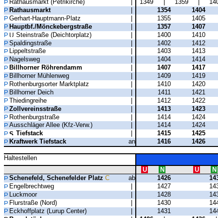
Rathausmarkt (Petrikirche)
|
1349
|
1359
|
14
Rathausmarkt
|
1354
1404
Gerhart-Hauptmann-Platz
|
1355
1405
Hauptbf./Mönckebergstraße
|
1357
1407
Steinstraße (Deichtorplatz)
|
1400
1410
Spaldingstraße
|
1402
1412
Lippeltstraße
|
1403
1413
Nagelsweg
|
1404
1414
Billhorner Röhrendamm
|
1407
1417
Billhorner Mühlenweg
|
1409
1419
Rothenburgsorter Marktplatz
|
1410
1420
Billhorner Deich
|
1411
1421
Thiedingreihe
|
1412
1422
Zollvereinsstraße
|
1413
1423
Rothenburgstraße
|
1414
1424
Ausschläger Allee (Kfz-Verw.)
|
1414
1424
Tiefstack
|
1415
1425
Kraftwerk Tiefstack
an
1416
1426
Haltestellen
U
N
U
N
Schenefeld, Schenefelder Platz
C
ab
1426
14
Engelbrechtweg
|
1427
14
Luckmoor
|
1428
14
Flurstraße (Nord)
|
1430
14
Eckhoffplatz (Lurup Center)
|
1431
14