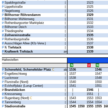
Spaldingstraße
|
1523
Lippeltstraße
|
1525
Nagelsweg
|
1526
Billhorner Röhrendamm
|
1529
Billhorner Mühlenweg
|
1531
Rothenburgsorter Marktplatz
|
1532
Billhorner Deich
|
1533
Thiedingreihe
|
1534
Zollvereinsstraße
|
1535
Rothenburgstraße
|
1536
Ausschläger Allee (Kfz-Verw.)
|
1537
Tiefstack
|
1538
Kraftwerk Tiefstack
an
1539
Haltestellen
N
U
N
Schenefeld, Schenefelder Platz
C
ab
1536
1546
Engelbrechtweg
|
1537
1547
Luckmoor
|
1538
1548
Flurstraße (Nord)
|
1540
1550
Eckhoffplatz (Lurup Center)
|
1541
1551
Brandstücken
|
|
1546
|
Kressenweg
|
|
1551
|
Rugenbarg (Nord)
C
|
1543
1553
1553
Tannenberg
|
1544
1554
1554
Stadionstraße
|
1545
1550
1555
1555
16