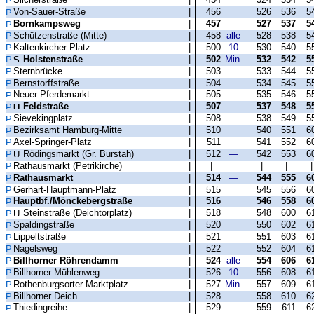
Von-Sauer-Straße
|
456
526
536
5
Bornkampsweg
|
457
527
537
5
Schützenstraße (Mitte)
|
458
alle
528
538
5
Kaltenkircher Platz
|
500
10
530
540
5
Holstenstraße
|
502
Min.
532
542
5
Sternbrücke
|
503
533
544
5
Bernstorffstraße
|
504
534
545
5
Neuer Pferdemarkt
|
505
535
546
5
Feldstraße
|
507
537
548
5
Sievekingplatz
|
508
538
549
5
Bezirksamt Hamburg-Mitte
|
510
540
551
6
Axel-Springer-Platz
|
511
541
552
6
Rödingsmarkt (Gr. Burstah)
|
512
—
542
553
6
Rathausmarkt (Petrikirche)
|
|
|
|
Rathausmarkt
|
514
—
544
555
6
Gerhart-Hauptmann-Platz
|
515
545
556
6
Hauptbf./Mönckebergstraße
|
516
546
558
6
Steinstraße (Deichtorplatz)
|
518
548
600
6
Spaldingstraße
|
520
550
602
6
Lippeltstraße
|
521
551
603
6
Nagelsweg
|
522
552
604
6
Billhorner Röhrendamm
|
524
alle
554
606
6
Billhorner Mühlenweg
|
526
10
556
608
6
Rothenburgsorter Marktplatz
|
527
Min.
557
609
6
Billhorner Deich
|
528
558
610
6
Thiedingreihe
|
529
559
611
6