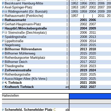
Bezirksamt Hamburg-Mitte
|
1952
1956
2001
2006
20
Axel-Springer-Platz
|
1953
1957
2002
2007
20
Rödingsmarkt (Gr. Burstah)
|
1955
1959
2004
2009
20
Rathausmarkt (Petrikirche)
|
1957
|
|
2011
20
Rathausmarkt
|
2001
2006
Gerhart-Hauptmann-Platz
|
2002
2007
Hauptbf./Mönckebergstraße
|
2004
2009
Steinstraße (Deichtorplatz)
|
2006
2011
Spaldingstraße
|
2008
2013
Lippeltstraße
|
2009
2014
Nagelsweg
|
2010
2015
Billhorner Röhrendamm
|
2013
2018
Billhorner Mühlenweg
|
2015
2020
Rothenburgsorter Marktplatz
|
2016
2021
Billhorner Deich
|
2017
2022
Thiedingreihe
|
2018
2023
Zollvereinsstraße
|
2019
2024
Rothenburgstraße
|
2020
2025
Ausschläger Allee (Kfz-Verw.)
|
2020
2025
Tiefstack
|
2021
2026
Kraftwerk Tiefstack
an
2022
2027
Haltestellen
Schenefeld, Schenefelder Platz
C
ab