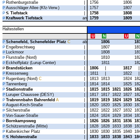
Rothenburgstraße
|
1756
1806
Ausschläger Allee (Kfz-Verw.)
|
1757
1807
Tiefstack
|
1758
1808
Kraftwerk Tiefstack
an
1759
1809
Haltestellen
U
N
U
N
Schenefeld, Schenefelder Platz
C
ab
1806
18
Engelbrechtweg
|
1807
18
Luckmoor
|
1808
18
Flurstraße (Nord)
|
1810
18
Eckhoffplatz (Lurup Center)
|
1811
18
Brandstücken
|
1806
|
1817
Kressenweg
|
1811
|
1822
Rugenbarg (Nord)
C
|
1813
1813
1824
18
Tannenberg
|
1814
1814
1825
18
Stadionstraße
|
1815
1815
1821
1826
18
Luruper Chaussee (DESY)
|
1817
1817
1822
1827
18
Trabrennbahn Bahrenfeld
A
|
1819
1819
1824
1829
18
August-Kirch-Straße
|
1820
1820
1825
1830
18
Silcherstraße
|
1822
1822
1827
1832
18
Von-Sauer-Straße
|
1824
1824
1829
1834
18
Bornkampsweg
|
1826
1826
1831
1836
18
Schützenstraße (Mitte)
|
1828
1828
1833
1838
18
Kaltenkircher Platz
|
1830
1830
1835
1840
18
Holstenstraße
|
1833
1833
1838
1843
18