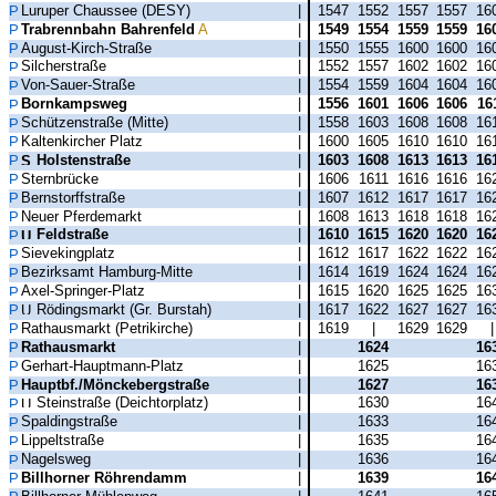
Luruper Chaussee (DESY)
|
1547
1552
1557
1557
16
Trabrennbahn Bahrenfeld
A
|
1549
1554
1559
1559
16
August-Kirch-Straße
|
1550
1555
1600
1600
16
Silcherstraße
|
1552
1557
1602
1602
16
Von-Sauer-Straße
|
1554
1559
1604
1604
16
Bornkampsweg
|
1556
1601
1606
1606
16
Schützenstraße (Mitte)
|
1558
1603
1608
1608
16
Kaltenkircher Platz
|
1600
1605
1610
1610
16
Holstenstraße
|
1603
1608
1613
1613
16
Sternbrücke
|
1606
1611
1616
1616
16
Bernstorffstraße
|
1607
1612
1617
1617
16
Neuer Pferdemarkt
|
1608
1613
1618
1618
16
Feldstraße
|
1610
1615
1620
1620
16
Sievekingplatz
|
1612
1617
1622
1622
16
Bezirksamt Hamburg-Mitte
|
1614
1619
1624
1624
16
Axel-Springer-Platz
|
1615
1620
1625
1625
16
Rödingsmarkt (Gr. Burstah)
|
1617
1622
1627
1627
16
Rathausmarkt (Petrikirche)
|
1619
|
1629
1629
Rathausmarkt
|
1624
16
Gerhart-Hauptmann-Platz
|
1625
16
Hauptbf./Mönckebergstraße
|
1627
16
Steinstraße (Deichtorplatz)
|
1630
16
Spaldingstraße
|
1633
16
Lippeltstraße
|
1635
16
Nagelsweg
|
1636
16
Billhorner Röhrendamm
|
1639
16