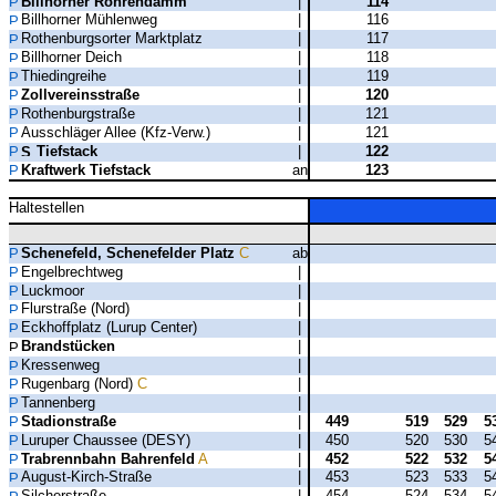
Billhorner Röhrendamm
|
114
Billhorner Mühlenweg
|
116
Rothenburgsorter Marktplatz
|
117
Billhorner Deich
|
118
Thiedingreihe
|
119
Zollvereinsstraße
|
120
Rothenburgstraße
|
121
Ausschläger Allee (Kfz-Verw.)
|
121
Tiefstack
|
122
Kraftwerk Tiefstack
an
123
Haltestellen
Schenefeld, Schenefelder Platz
C
ab
Engelbrechtweg
|
Luckmoor
|
Flurstraße (Nord)
|
Eckhoffplatz (Lurup Center)
|
Brandstücken
|
Kressenweg
|
Rugenbarg (Nord)
C
|
Tannenberg
|
Stadionstraße
|
449
519
529
5
Luruper Chaussee (DESY)
|
450
520
530
5
Trabrennbahn Bahrenfeld
A
|
452
522
532
5
August-Kirch-Straße
|
453
523
533
5
Silcherstraße
|
454
524
534
5