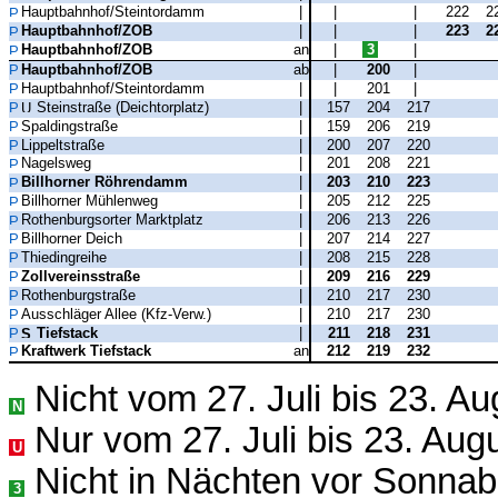
Hauptbahnhof/Steintordamm
|
|
|
222
2
Hauptbahnhof/ZOB
|
|
|
223
2
Hauptbahnhof/ZOB
an
|
3
|
Hauptbahnhof/ZOB
ab
|
200
|
Hauptbahnhof/Steintordamm
|
|
201
|
Steinstraße (Deichtorplatz)
|
157
204
217
Spaldingstraße
|
159
206
219
Lippeltstraße
|
200
207
220
Nagelsweg
|
201
208
221
Billhorner Röhrendamm
|
203
210
223
Billhorner Mühlenweg
|
205
212
225
Rothenburgsorter Marktplatz
|
206
213
226
Billhorner Deich
|
207
214
227
Thiedingreihe
|
208
215
228
Zollvereinsstraße
|
209
216
229
Rothenburgstraße
|
210
217
230
Ausschläger Allee (Kfz-Verw.)
|
210
217
230
Tiefstack
|
211
218
231
Kraftwerk Tiefstack
an
212
219
232
Nicht vom 27. Juli bis 23. A
N
Nur vom 27. Juli bis 23. Aug
U
Nicht in Nächten vor Sonna
3