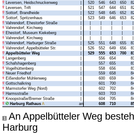
Leversen, Heidschnuckenweg
|
520
546
643
650
8
Leversen, Trift
|
521
547
644
651
8
Sottorf, Brandheide
|
522
548
645
652
8
Sottorf, Spritzenhaus
|
523
549
646
653
8
Vahrendorf, Ehestorfer Straße
|
|
|
|
|
Vahrendorf, Kirchweg
|
|
|
|
|
Ehestorf, Museum Kiekeberg
|
|
|
|
|
Vahrendorf, Kirchweg
|
|
|
|
|
Vahrendorf, Harburger Straße
|
525
551
648
655
8
Vahrendorf, Appelbütteler Str.
|
526
552
649
656
8
Appelbütteler Weg
|
529
555
653
700
8
Langenberg
|
556
654
8
Schafshagenberg
|
557
655
8
Vogelhüttenberg
|
558
656
8
Neuer Friedhof
|
559
658
8
Eißendorfer Mühlenweg
|
600
659
8
Gottschalkring
|
601
700
8
Marmstorfer Weg (Nord)
|
602
702
8
Harmsstraße
|
603
703
8
Knoopstraße/Bremer Straße
|
604
705
8
Harburg Rathaus
A
an
608
710
8
An Appelbütteler Weg besteht
1
Harburg