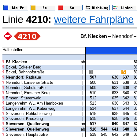
Linie
4210:
weitere Fahrpläne
Bf. Klecken
– Nenndorf –
Haltestellen
Bf. Klecken
ab
8
Eckel, Eckeler Berg
|
8
Eckel, Bahnhofstraße
|
1
S
8
Nenndorf, Rathaus
|
507
630
637
8
Nenndorf, Emsener Straße
|
508
631
638
8
Nenndorf, Schulstraße
|
509
632
639
8
Nenndorf, Emsener Berg
|
510
633
640
8
Emsen, Stuvenwald
|
512
635
642
8
Langenrehm WL, Am Hamboken
|
513
636
643
8
Langenrehm WL, Kabenweg
|
514
637
644
8
Sieversen, Rehkuhlenweg
|
515
638
645
8
Sieversen, Kreuzung
|
515
638
645
8
Sieversen, Quellenweg
an
517
640
647
8
Sieversen, Quellenweg
ab
518
544
641
648
8
Sieversen, Hauptstraße
|
519
545
642
649
8