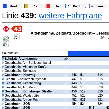
Linie
439:
weitere Fahrpläne
Altengamme, Zeltplatz/Borghorst
– Geesth
Merc
Haltestellen
Zeltplatz Altengamme
ab
Geesthacht, Am Schleusenkanal
|
Geesthacht, Vierlander Straße
|
Geesthacht, Schleuse
|
Geesthacht, Heuweg
|
446
514
614
Geesth., Charlottenburger Str.
|
447
515
615
Geesthacht, Kirschenweg
|
448
516
616
Geesthacht, Am Moor
|
449
518
618
Geesthacht, Düneberger Straße
|
450
519
619
Geesthacht, Waldstraße
|
451
520
620
Geesthacht, An der Post
|
452
521
621
Geesthacht, ZOB
|
454
524
624
Geesthacht, ZOB
|
541
6