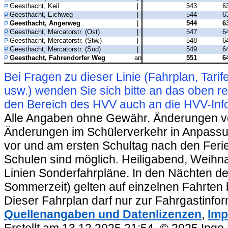
Geesthacht, Keil
|
543
6
Geesthacht, Eichweg
|
544
6
Geesthacht, Angerweg
|
544
6
Geesthacht, Mercatorstr. (Ost)
|
547
6
Geesthacht, Mercatorstr. (Stw.)
|
548
6
Geesthacht, Mercatorstr. (Süd)
|
549
6
Geesthacht, Fahrendorfer Weg
an
551
6
Bei Fragen zu dieser Linie (Fahrplan, Ta
usw.) wenden Sie sich bitte an das oben 
den Bereich des HVV auch an die HVV-Info
Alle Angaben ohne Gewähr. Änderungen vorb
Änderungen im Schülerverkehr in Anpassu
vor und am ersten Schultag nach den Feri
Schulen sind möglich. Heiligabend, Weihnac
Linien Sonderfahrpläne. In den Nächten de
Sommerzeit) gelten auf einzelnen Fahrten 
Dieser Fahrplan darf nur zur Fahrgastinfo
Quellenangaben und Datenlizenzen
,
Imp
Erstellt am 13.12.2025 21:54. © 2025 Ingo