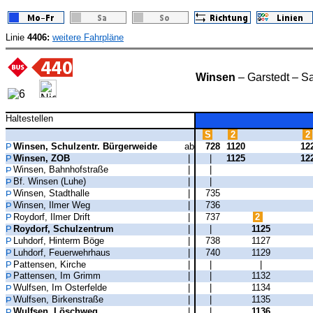
Linie
4406:
weitere Fahrpläne
Winsen
– Garstedt – S
Haltestellen
S
2
2
Winsen, Schulzentr. Bürgerweide
ab
728
1120
12
Winsen, ZOB
|
|
1125
12
Winsen, Bahnhofstraße
|
|
Bf. Winsen (Luhe)
|
|
Winsen, Stadthalle
|
735
Winsen, Ilmer Weg
|
736
Roydorf, Ilmer Drift
|
737
2
Roydorf, Schulzentrum
|
|
1125
Luhdorf, Hinterm Böge
|
738
1127
Luhdorf, Feuerwehrhaus
|
740
1129
Pattensen, Kirche
|
|
|
Pattensen, Im Grimm
|
|
1132
Wulfsen, Im Osterfelde
|
|
1134
Wulfsen, Birkenstraße
|
|
1135
Wulfsen, Löschweg
|
|
1136