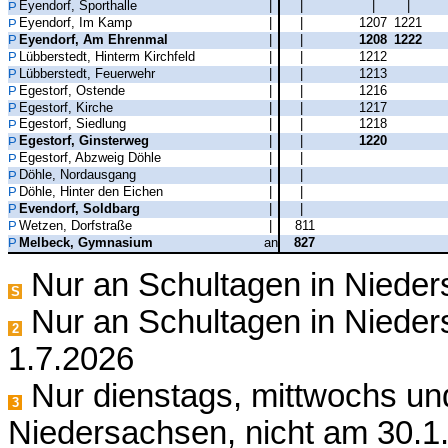
Eyendorf, Sporthalle
|
|
|
|
Eyendorf, Im Kamp
|
|
1207
1221
Eyendorf, Am Ehrenmal
|
|
1208
1222
Lübberstedt, Hinterm Kirchfeld
|
|
1212
Lübberstedt, Feuerwehr
|
|
1213
Egestorf, Ostende
|
|
1216
Egestorf, Kirche
|
|
1217
Egestorf, Siedlung
|
|
1218
Egestorf, Ginsterweg
|
|
1220
Egestorf, Abzweig Döhle
|
|
Döhle, Nordausgang
|
|
Döhle, Hinter den Eichen
|
|
Evendorf, Soldbarg
|
|
Wetzen, Dorfstraße
|
811
Melbeck, Gymnasium
an
827
Nur an Schultagen in Niede
S
Nur an Schultagen in Nieder
2
1.7.2026
Nur dienstags, mittwochs und
3
Niedersachsen, nicht am 30.1