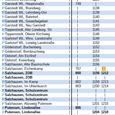
Garstedt WL, Hauptstraße
|
749
|
Garstedt WL, Brandweg
|
|
1138
Garstedt WL, Lehmberg-Ost
|
|
1139
Garstedt WL, Bahnhof
|
|
1140
Garstedt WL, Gewerbegebiet
|
|
1141
Garstedt WL, Neu Garstedt
|
|
1143
Toppenstedt, Alte Lüneburg. Str
|
|
1145
Toppenstedt, Oberer Kirchweg
|
|
1146
Garlstorf WL, Wins. Landstraße
|
|
1149
Garlstorf WL, Lünebg Landstraße
|
|
1150
Gödenstorf, Buchenberg
|
|
1152
Gödenstorf, Bornbruchweg
|
|
1153
Oelstorf, Am Eichhof
|
|
1154
Oelstorf, Kreienbarg
|
|
1155
Salzhausen, Alte Baumschule
|
|
1156
Salzhausen, Eichenkamp
|
757
|
2
Salzhausen, ZOB
|
800
1158
1212
Salzhausen, ZOB
|
|
|
|
Salzhausen, Im Kamp
|
802
1159
1213
Salzhausen, Im Uhlenbusch
|
803
1200
1214
Salzhausen, Schulzentrum
|
|
|
|
Salzhausen, Schulzentrum
|
|
|
|
Salzhausen, Schulzentrum
|
|
|
|
Salzhausen, Abzweig Putensen
|
|
1201
1215
Putensen, Lindenallee
|
806
|
|
Putensen, Lindenallee
|
|
1204
1218