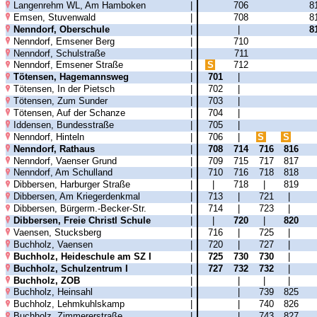
Langenrehm WL, Am Hamboken
|
706
8
Emsen, Stuvenwald
|
708
8
Nenndorf, Oberschule
|
|
8
Nenndorf, Emsener Berg
|
710
Nenndorf, Schulstraße
|
711
Nenndorf, Emsener Straße
|
S
712
Tötensen, Hagemannsweg
|
701
|
Tötensen, In der Pietsch
|
702
|
Tötensen, Zum Sunder
|
703
|
Tötensen, Auf der Schanze
|
704
|
Iddensen, Bundesstraße
|
705
|
Nenndorf, Hinteln
|
706
|
S
S
Nenndorf, Rathaus
|
708
714
716
816
Nenndorf, Vaenser Grund
|
709
715
717
817
Nenndorf, Am Schulland
|
710
716
718
818
Dibbersen, Harburger Straße
|
|
718
|
819
Dibbersen, Am Kriegerdenkmal
|
713
|
721
|
Dibbersen, Bürgerm.-Becker-Str.
|
714
|
723
|
Dibbersen, Freie Christl Schule
|
|
720
|
820
Vaensen, Stucksberg
|
716
|
725
|
Buchholz, Vaensen
|
720
|
727
|
Buchholz, Heideschule am SZ I
|
725
730
730
|
Buchholz, Schulzentrum I
|
727
732
732
|
Buchholz, ZOB
|
|
|
|
Buchholz, Heinsahl
|
|
739
825
Buchholz, Lehmkuhlskamp
|
|
740
826
Buchholz, Zimmererstraße
|
|
743
827