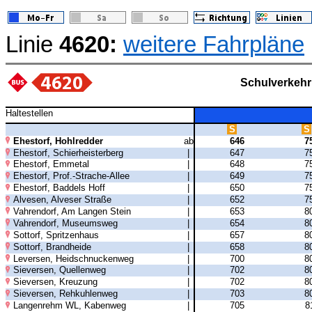
Linie
4620:
weitere Fahrpläne
Schulverkehr
Haltestellen
S
S
Ehestorf, Hohlredder
ab
646
7
Ehestorf, Schierheisterberg
|
647
7
Ehestorf, Emmetal
|
648
7
Ehestorf, Prof.-Strache-Allee
|
649
7
Ehestorf, Baddels Hoff
|
650
7
Alvesen, Alveser Straße
|
652
7
Vahrendorf, Am Langen Stein
|
653
8
Vahrendorf, Museumsweg
|
654
8
Sottorf, Spritzenhaus
|
657
8
Sottorf, Brandheide
|
658
8
Leversen, Heidschnuckenweg
|
700
8
Sieversen, Quellenweg
|
702
8
Sieversen, Kreuzung
|
702
8
Sieversen, Rehkuhlenweg
|
703
8
Langenrehm WL, Kabenweg
|
705
8