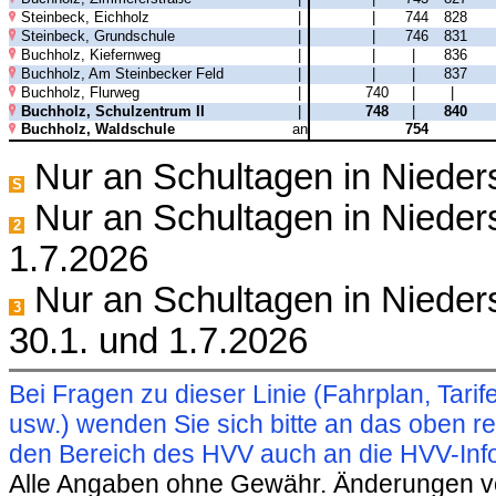
Steinbeck, Eichholz
|
|
744
828
Steinbeck, Grundschule
|
|
746
831
Buchholz, Kiefernweg
|
|
|
836
Buchholz, Am Steinbecker Feld
|
|
|
837
Buchholz, Flurweg
|
740
|
|
Buchholz, Schulzentrum II
|
748
|
840
Buchholz, Waldschule
an
754
Nur an Schultagen in Niede
S
Nur an Schultagen in Nieder
2
1.7.2026
Nur an Schultagen in Nieders
3
30.1. und 1.7.2026
Bei Fragen zu dieser Linie (Fahrplan, Ta
usw.) wenden Sie sich bitte an das oben 
den Bereich des HVV auch an die HVV-Info
Alle Angaben ohne Gewähr. Änderungen vorb