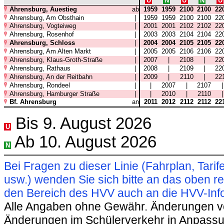
U
N
U
N
U
Ahrensburg, Auestieg
ab
1959
1959
2100
2100
22
Ahrensburg, Am Obsthain
|
1959
1959
2100
2100
22
Ahrensburg, Vogteiweg
|
2001
2001
2102
2102
22
Ahrensburg, Rosenhof
|
2003
2003
2104
2104
22
Ahrensburg, Schloss
|
2004
2004
2105
2105
22
Ahrensburg, Am Alten Markt
|
2005
2005
2106
2106
22
Ahrensburg, Klaus-Groth-Straße
|
2007
|
2108
|
22
Ahrensburg, Rathaus
|
2008
|
2109
|
22
Ahrensburg, An der Reitbahn
|
2009
|
2110
|
22
Ahrensburg, Rondeel
|
|
2007
|
2107
Ahrensburg, Hamburger Straße
|
|
2010
|
2110
Bf. Ahrensburg
an
2011
2012
2112
2112
22
Bis 9. August 2026
U
Ab 10. August 2026
N
Bei Fragen zu dieser Linie (Fahrplan, Ta
usw.) wenden Sie sich bitte an das oben 
den Bereich des HVV auch an die HVV-Info
Alle Angaben ohne Gewähr. Änderungen vorb
Änderungen im Schülerverkehr in Anpassu