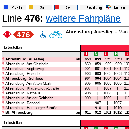
Linie
476:
weitere Fahrpläne
Ahrensburg, Auestieg
– Markt
Haltestellen
U
N
U
N
U
Ahrensburg, Auestieg
ab
859
859
959
959
10
Ahrensburg, Am Obsthain
|
859
859
959
959
10
Ahrensburg, Vogteiweg
|
901
901
1001
1001
11
Ahrensburg, Rosenhof
|
903
903
1003
1003
11
Ahrensburg, Schloss
|
904
904
1004
1004
11
Ahrensburg, Am Alten Markt
|
905
905
1005
1005
11
Ahrensburg, Klaus-Groth-Straße
|
907
|
1007
|
11
Ahrensburg, Rathaus
|
908
|
1008
|
11
Ahrensburg, An der Reitbahn
|
909
|
1009
|
11
Ahrensburg, Rondeel
|
|
907
|
1007
Ahrensburg, Hamburger Straße
|
|
910
|
1010
Bf. Ahrensburg
an
911
912
1011
1012
11
Haltestellen