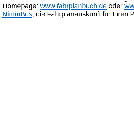
Homepage:
www.fahrplanbuch.de
oder
ww
NimmBus
, die Fahrplanauskunft für Ihren 