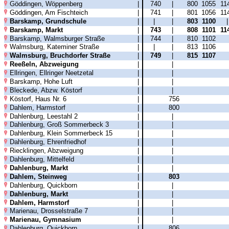
Göddingen, Wöppenberg
|
740
|
800
1055
11
Göddingen, Am Fischteich
|
741
|
801
1056
11
Barskamp, Grundschule
|
|
|
803
1100
Barskamp, Markt
|
743
|
808
1101
11
Barskamp, Walmsburger Straße
|
744
|
810
1102
Walmsburg, Kateminer Straße
|
|
|
813
1106
Walmsburg, Bruchdorfer Straße
|
749
|
815
1107
Reeßeln, Abzweigung
|
|
Ellringen, Ellringer Neetzetal
|
|
Barskamp, Hohe Luft
|
|
Bleckede, Abzw. Köstorf
|
|
Köstorf, Haus Nr. 6
|
756
Dahlem, Harmstorf
|
800
Dahlenburg, Leestahl 2
|
|
Dahlenburg, Groß Sommerbeck 3
|
|
Dahlenburg, Klein Sommerbeck 15
|
|
Dahlenburg, Ehrenfriedhof
|
|
Riecklingen, Abzweigung
|
|
Dahlenburg, Mittelfeld
|
|
Dahlenburg, Markt
|
|
Dahlem, Steinweg
|
803
Dahlenburg, Quickborn
|
|
Dahlenburg, Markt
|
|
Dahlem, Harmstorf
|
|
Marienau, Drosselstraße 7
|
|
Marienau, Gymnasium
|
|
Dahlenburg, Quickborn
|
806