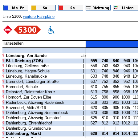
Linie
5300:
weitere Fahrpläne
Haltestellen
Lüneburg, Am Sande
ab
Bf. Lüneburg (ZOB)
|
555
740
840
940
10
Lüneburg, Gellersstraße
|
558
743
843
943
10
Lüneburg, Hagen-Schule
|
601
746
846
946
10
Lüneburg, Kanalbrücke
|
603
748
848
948
10
Barendorf, Lüneburger Straße
|
607
752
852
952
10
Barendorf, Schule
|
610
755
855
955
10
Reinstorf, Reinstorfer Kreuz
|
613
758
858
958
10
Horndorf, Zur Doven Elbe
|
615
800
900
1000
11
Radenbeck, Abzweig Radenbeck
|
618
803
903
1003
11
Bavendorf, Mitte/B216
|
620
805
905
1005
11
Dahlenburg, Abzweig Sommerbeck
|
623
808
908
1008
11
Dahlenburg, Abzweig Dumstorf
|
625
810
910
1010
11
Dahlenburg, Ehrenfriedhof
|
627
812
912
1012
11
Dahlenburg, Grundschule
|
|
|
|
|
Dahlenburg, Markt
|
629
814
914
1014
11