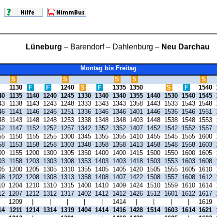
Lüneburg
– Barendorf – Dahlenburg –
Neu Darchau
Montag bis Freitag
S
S
S
S
S
1130
F
F
1240
S
F
1335
1350
S
F
1540
40
1135
1140
1240
1245
1330
1340
1340
1355
1440
1530
1540
1545
43
1138
1143
1243
1248
1333
1343
1343
1358
1443
1533
1543
1548
46
1141
1146
1246
1251
1336
1346
1346
1401
1446
1536
1546
1551
48
1143
1148
1248
1253
1338
1348
1348
1403
1448
1538
1548
1553
52
1147
1152
1252
1257
1342
1352
1352
1407
1452
1542
1552
1557
55
1150
1155
1255
1300
1345
1355
1355
1410
1455
1545
1555
1600
58
1153
1158
1258
1303
1348
1358
1358
1413
1458
1548
1558
1603
00
1155
1200
1300
1305
1350
1400
1400
1415
1500
1550
1600
1605
03
1158
1203
1303
1308
1353
1403
1403
1418
1503
1553
1603
1608
05
1200
1205
1305
1310
1355
1405
1405
1420
1505
1555
1605
1610
08
1202
1208
1308
1313
1358
1408
1407
1422
1508
1557
1608
1612
10
1204
1210
1310
1315
1400
1410
1409
1424
1510
1559
1610
1614
12
1207
1212
1312
1317
1402
1412
1412
1426
1512
1601
1612
1617
|
1209
|
|
|
|
|
1414
|
|
|
|
1619
14
1211
1214
1314
1319
1404
1414
1416
1428
1514
1603
1614
1621