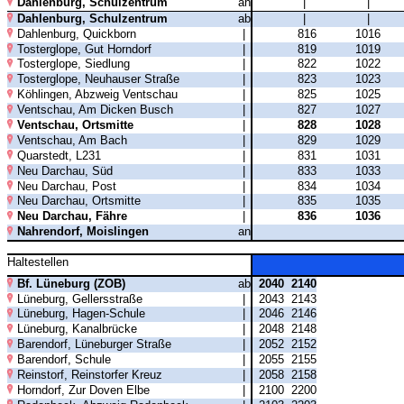
Dahlenburg, Schulzentrum
an
|
|
Dahlenburg, Schulzentrum
ab
|
|
Dahlenburg, Quickborn
|
816
1016
Tosterglope, Gut Horndorf
|
819
1019
Tosterglope, Siedlung
|
822
1022
Tosterglope, Neuhauser Straße
|
823
1023
Köhlingen, Abzweig Ventschau
|
825
1025
Ventschau, Am Dicken Busch
|
827
1027
Ventschau, Ortsmitte
|
828
1028
Ventschau, Am Bach
|
829
1029
Quarstedt, L231
|
831
1031
Neu Darchau, Süd
|
833
1033
Neu Darchau, Post
|
834
1034
Neu Darchau, Ortsmitte
|
835
1035
Neu Darchau, Fähre
|
836
1036
Nahrendorf, Moislingen
an
Haltestellen
Bf. Lüneburg (ZOB)
ab
2040
2140
Lüneburg, Gellersstraße
|
2043
2143
Lüneburg, Hagen-Schule
|
2046
2146
Lüneburg, Kanalbrücke
|
2048
2148
Barendorf, Lüneburger Straße
|
2052
2152
Barendorf, Schule
|
2055
2155
Reinstorf, Reinstorfer Kreuz
|
2058
2158
Horndorf, Zur Doven Elbe
|
2100
2200