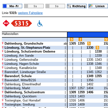
Linie
5315:
weitere Fahrpläne
Haltestellen
S
2
S
Dahlenburg, Grundschule
ab
1305
1355
S
15
Lüneburg, St.-Stephanus-Platz
|
|
|
1330
S
Lüneburg, Schulzentrum Oedeme
|
|
|
|
1330
Lüneburg, Am Sande
|
|
|
|
1339
Lüneburg, Gellersstraße
|
|
|
1335
1343
Lüneburg, Hagen-Schule
|
|
|
1338
1346
Lüneburg, Kanalbrücke
|
|
|
|
1348
Barendorf, Lüneburger Straße
|
|
|
1345
1352
Barendorf, Schule
|
|
|
1349
1355
Bavendorf, Mitte/B216
|
|
|
1356
Dahlenburg, Ehrenfriedhof
|
|
|
1402
Dahlenburg, Markt
|
1307
1357
1404
15
Dahlenburg, Schulzentrum
|
1309
1359
1406
15
Dahlenburg, Quickborn
|
1313
1403
15
Tosterglope, Gut Horndorf
|
1316
1406
15
Tosterglope, Siedlung
|
1319
1409
15