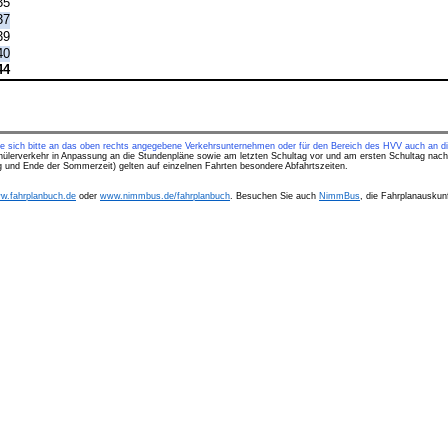
35
37
39
40
44
ie sich bitte an das oben rechts angegebene Verkehrsunternehmen oder für den Bereich des HVV auch an di
hülerverkehr in Anpassung an die Stundenpläne sowie am letzten Schultag vor und am ersten Schultag nach
ng und Ende der Sommerzeit) gelten auf einzelnen Fahrten besondere Abfahrtszeiten.
w.fahrplanbuch.de
oder
www.nimmbus.de/fahrplanbuch
. Besuchen Sie auch
NimmBus
, die Fahrplanauskunf