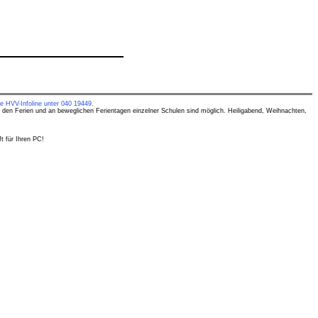
e HVV-Infoline unter 040 19449.
 den Ferien und an beweglichen Ferientagen einzelner Schulen sind möglich. Heiligabend, Weihnachten,
t für Ihren PC!