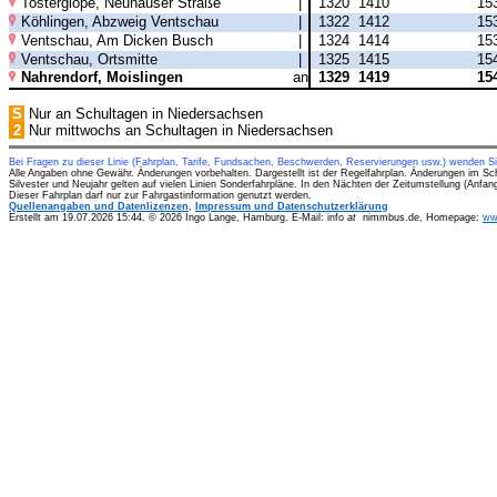
Tosterglope, Neuhauser Straße
|
1320
1410
15
Köhlingen, Abzweig Ventschau
|
1322
1412
15
Ventschau, Am Dicken Busch
|
1324
1414
15
Ventschau, Ortsmitte
|
1325
1415
15
Nahrendorf, Moislingen
an
1329
1419
15
S
Nur an Schultagen in Niedersachsen
2
Nur mittwochs an Schultagen in Niedersachsen
Bei Fragen zu dieser Linie (Fahrplan, Tarife, Fundsachen, Beschwerden, Reservierungen usw.) wenden S
Alle Angaben ohne Gewähr. Änderungen vorbehalten. Dargestellt ist der Regelfahrplan. Änderungen im Sc
Silvester und Neujahr gelten auf vielen Linien Sonderfahrpläne. In den Nächten der Zeitumstellung (Anfa
Dieser Fahrplan darf nur zur Fahrgastinformation genutzt werden.
Quellenangaben und Datenlizenzen
,
Impressum und Datenschutzerklärung
Erstellt am 19.07.2026 15:44. © 2026 Ingo Lange, Hamburg. E-Mail: info
at
nimmbus.de, Homepage:
ww