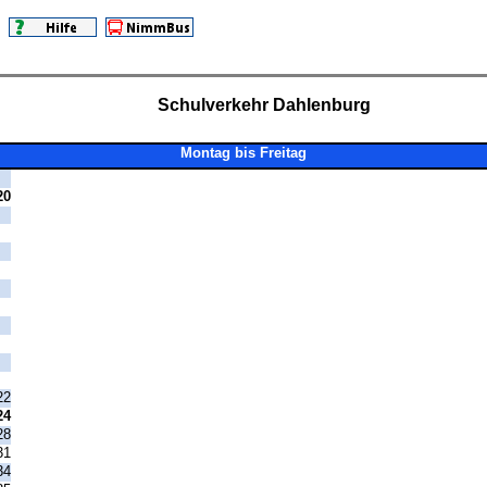
Schulverkehr Dahlenburg
Montag bis Freitag
20
|
|
|
|
|
|
|
|
|
|
22
24
28
31
34