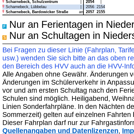
Scharnebeck, Schulzentrum
|
2054
|
Scharnebeck, Lübbelau
|
2056
2154
Scharnebeck, Bardowicker Straße
an
2057
2155
Nur an Ferientagen in Niede
F
Nur an Schultagen in Niede
S
Bei Fragen zu dieser Linie (Fahrplan, Ta
usw.) wenden Sie sich bitte an das oben 
den Bereich des HVV auch an die HVV-Info
Alle Angaben ohne Gewähr. Änderungen vorb
Änderungen im Schülerverkehr in Anpassu
vor und am ersten Schultag nach den Feri
Schulen sind möglich. Heiligabend, Weihnac
Linien Sonderfahrpläne. In den Nächten de
Sommerzeit) gelten auf einzelnen Fahrten 
Dieser Fahrplan darf nur zur Fahrgastinfo
Quellenangaben und Datenlizenzen
,
Imp