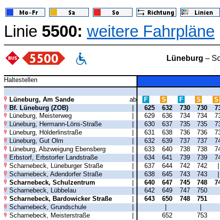
Linie
5500:
weitere Fahrpläne
Lüneburg
– Sc
Haltestellen
Lüneburg, Am Sande
ab
F
S
F
S
S
Bf. Lüneburg (ZOB)
|
625
632
730
730
7
Lüneburg, Meisterweg
|
629
636
734
734
7
Lüneburg, Hermann-Löns-Straße
|
630
637
735
735
7
Lüneburg, Hölderlinstraße
|
631
638
736
736
7
Lüneburg, Gut Olm
|
632
639
737
737
7
Lüneburg, Abzweigung Ebensberg
|
633
640
738
738
7
Erbstorf, Erbstorfer Landstraße
|
634
641
739
739
7
Scharnebeck, Lüneburger Straße
|
637
644
742
742
Scharnebeck, Adendorfer Straße
|
638
645
743
743
Scharnebeck, Schulzentrum
|
640
647
745
748
7
Scharnebeck, Lübbelau
|
642
649
747
750
Scharnebeck, Bardowicker Straße
|
643
650
748
751
Scharnebeck, Grundschule
|
|
|
Scharnebeck, Meisterstraße
|
652
753