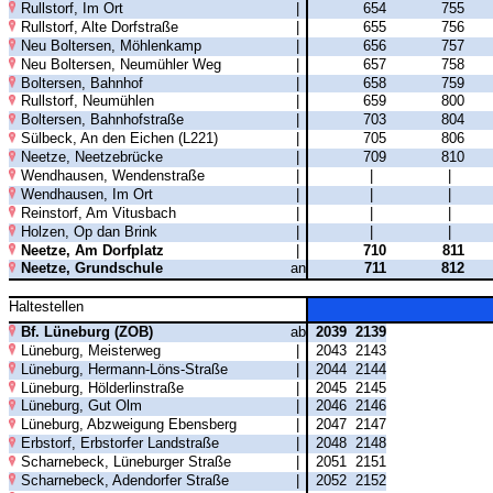
Rullstorf, Im Ort
|
654
755
Rullstorf, Alte Dorfstraße
|
655
756
Neu Boltersen, Möhlenkamp
|
656
757
Neu Boltersen, Neumühler Weg
|
657
758
Boltersen, Bahnhof
|
658
759
Rullstorf, Neumühlen
|
659
800
Boltersen, Bahnhofstraße
|
703
804
Sülbeck, An den Eichen (L221)
|
705
806
Neetze, Neetzebrücke
|
709
810
Wendhausen, Wendenstraße
|
|
|
Wendhausen, Im Ort
|
|
|
Reinstorf, Am Vitusbach
|
|
|
Holzen, Op dan Brink
|
|
|
Neetze, Am Dorfplatz
|
710
811
Neetze, Grundschule
an
711
812
Haltestellen
Bf. Lüneburg (ZOB)
ab
2039
2139
Lüneburg, Meisterweg
|
2043
2143
Lüneburg, Hermann-Löns-Straße
|
2044
2144
Lüneburg, Hölderlinstraße
|
2045
2145
Lüneburg, Gut Olm
|
2046
2146
Lüneburg, Abzweigung Ebensberg
|
2047
2147
Erbstorf, Erbstorfer Landstraße
|
2048
2148
Scharnebeck, Lüneburger Straße
|
2051
2151
Scharnebeck, Adendorfer Straße
|
2052
2152