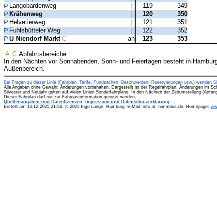
Langobardenweg
|
119
349
Krähenweg
|
120
350
Helvetierweg
|
121
351
Fuhlsbütteler Weg
|
122
352
Niendorf Markt
C
an
123
353
A
C
Abfahrtsbereiche
In den Nächten vor Sonnabenden, Sonn- und Feiertagen besteht in Hamburg
Außenbereich.
Bei Fragen zu dieser Linie (Fahrplan, Tarife, Fundsachen, Beschwerden, Reservierungen usw.) wenden S
Alle Angaben ohne Gewähr. Änderungen vorbehalten. Dargestellt ist der Regelfahrplan. Änderungen im Sc
Silvester und Neujahr gelten auf vielen Linien Sonderfahrpläne. In den Nächten der Zeitumstellung (Anfa
Dieser Fahrplan darf nur zur Fahrgastinformation genutzt werden.
Quellenangaben und Datenlizenzen
,
Impressum und Datenschutzerklärung
Erstellt am 13.12.2025 21:54. © 2025 Ingo Lange, Hamburg. E-Mail: info
at
nimmbus.de, Homepage:
ww