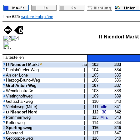
Linie
624:
weitere Fahrpläne
Niendorf Markt
Haltestellen
Niendorf Markt
A
ab
103
333
Fuhlsbütteler Weg
|
104
334
An der Lohe
|
105
335
Herzog-Bruno-Weg
|
106
336
Graf-Anton-Weg
|
107
337
Wendlohstraße
|
108
338
Vietinghoffweg
|
109
339
Gottschalkweg
|
110
340
Vielohweg (Mitte)
|
111
alle
341
Niendorf Nord
|
112
30
342
Pommernweg
|
113
Min.
343
Keltenweg
|
114
344
Sperlingsweg
|
116
346
Moorrand
|
117
347
Grotkoppelweg
|
118
348