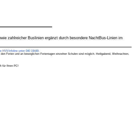
ie zahlreicher Buslinien ergänzt durch besondere NachtBus-Linien im
e HVV-Infoline unter 040 19449.
 den Ferien und an beweglichen Ferientagen einzelner Schulen sind möglich. Heiligabend, Weihnachten,
t für Ihren PC!