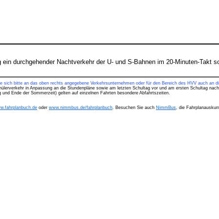
 ein durchgehender Nachtverkehr der U- und S-Bahnen im 20-Minuten-Takt sow
ie sich bitte an das oben rechts angegebene Verkehrsunternehmen oder für den Bereich des HVV auch an di
hülerverkehr in Anpassung an die Stundenpläne sowie am letzten Schultag vor und am ersten Schultag nach
ng und Ende der Sommerzeit) gelten auf einzelnen Fahrten besondere Abfahrtszeiten.
w.fahrplanbuch.de
oder
www.nimmbus.de/fahrplanbuch
. Besuchen Sie auch
NimmBus
, die Fahrplanauskunf