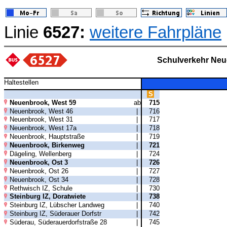
Linie
6527:
weitere Fahrpläne
Schulverkehr Ne
Haltestellen
S
Neuenbrook, West 59
ab
715
Neuenbrook, West 46
|
716
Neuenbrook, West 31
|
717
Neuenbrook, West 17a
|
718
Neuenbrook, Hauptstraße
|
719
Neuenbrook, Birkenweg
|
721
Dägeling, Wellenberg
|
724
Neuenbrook, Ost 3
|
726
Neuenbrook, Ost 26
|
727
Neuenbrook, Ost 34
|
728
Rethwisch IZ, Schule
|
730
Steinburg IZ, Doratwiete
|
738
Steinburg IZ, Lübscher Landweg
|
740
Steinburg IZ, Süderauer Dorfstr
|
742
Süderau, Süderauerdorfstraße 28
|
745