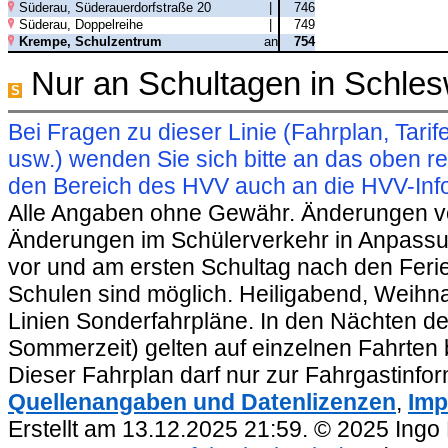
Süderau, Süderauerdorfstraße 20
|
746
Süderau, Doppelreihe
|
749
Krempe, Schulzentrum
an
754
Nur an Schultagen in Schles
S
Bei Fragen zu dieser Linie (Fahrplan, Ta
usw.) wenden Sie sich bitte an das oben 
den Bereich des HVV auch an die HVV-Info
Alle Angaben ohne Gewähr. Änderungen vorb
Änderungen im Schülerverkehr in Anpassu
vor und am ersten Schultag nach den Feri
Schulen sind möglich. Heiligabend, Weihnac
Linien Sonderfahrpläne. In den Nächten de
Sommerzeit) gelten auf einzelnen Fahrten 
Dieser Fahrplan darf nur zur Fahrgastinfo
Quellenangaben und Datenlizenzen
,
Imp
Erstellt am 13.12.2025 21:59. © 2025 Ingo