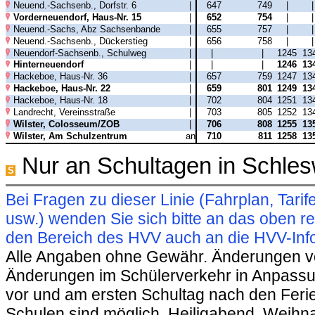
Neuend.-Sachsenb., Dorfstr. 6
|
647
749
|
Vorderneuendorf, Haus-Nr. 15
|
652
754
|
Neuend.-Sachs, Abz Sachsenbande
|
655
757
|
Neuend.-Sachsenb., Dückerstieg
|
656
758
|
Neuendorf-Sachsenb., Schulweg
|
|
|
1245
13
Hinterneuendorf
|
|
|
1246
13
Hackeboe, Haus-Nr. 36
|
657
759
1247
13
Hackeboe, Haus-Nr. 22
|
659
801
1249
13
Hackeboe, Haus-Nr. 18
|
702
804
1251
13
Landrecht, Vereinsstraße
|
703
805
1252
13
Wilster, Colosseum/ZOB
|
706
808
1255
13
Wilster, Am Schulzentrum
an
710
811
1258
13
Nur an Schultagen in Schles
S
Bei Fragen zu dieser Linie (Fahrplan, Ta
usw.) wenden Sie sich bitte an das oben 
den Bereich des HVV auch an die HVV-Info
Alle Angaben ohne Gewähr. Änderungen vorb
Änderungen im Schülerverkehr in Anpassu
vor und am ersten Schultag nach den Feri
Schulen sind möglich. Heiligabend, Weihnac