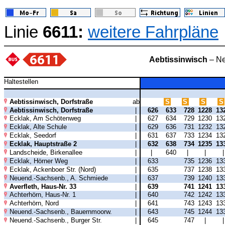
Linie
6611:
weitere Fahrpläne
Aebtissinwisch
– Ne
Haltestellen
Aebtissinwisch, Dorfstraße
ab
S
S
S
S
Aebtissinwisch, Dorfstraße
|
626
633
728
1228
13
Ecklak, Am Schötenweg
|
627
634
729
1230
13
Ecklak, Alte Schule
|
629
636
731
1232
13
Ecklak, Seedorf
|
631
637
733
1234
13
Ecklak, Hauptstraße 2
|
632
638
734
1235
13
Landscheide, Birkenallee
|
|
640
|
|
Ecklak, Hörner Weg
|
633
735
1236
13
Ecklak, Ackenboer Str. (Nord)
|
635
737
1238
13
Neuend.-Sachsenb., A. Schmiede
|
637
739
1240
13
Averfleth, Haus-Nr. 33
|
639
741
1241
13
Achterhörn, Haus-Nr. 1
|
640
742
1242
13
Achterhörn, Nord
|
641
743
1243
13
Neuend.-Sachsenb., Bauernmoorw.
|
643
745
1244
13
Neuend.-Sachsenb., Burger Str.
|
645
747
|