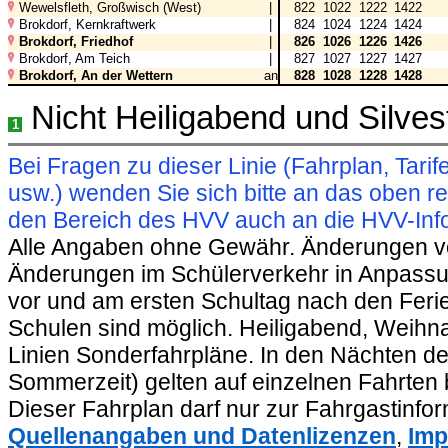
Wewelsfleth, Großwisch (West)
|
822
1022
1222
1422
Brokdorf, Kernkraftwerk
|
824
1024
1224
1424
Brokdorf, Friedhof
|
826
1026
1226
1426
Brokdorf, Am Teich
|
827
1027
1227
1427
Brokdorf, An der Wettern
an
828
1028
1228
1428
Nicht Heiligabend und Silves
1
Bei Fragen zu dieser Linie (Fahrplan, Ta
usw.) wenden Sie sich bitte an das oben 
den Bereich des HVV auch an die HVV-Info
Alle Angaben ohne Gewähr. Änderungen vorb
Änderungen im Schülerverkehr in Anpassu
vor und am ersten Schultag nach den Feri
Schulen sind möglich. Heiligabend, Weihnac
Linien Sonderfahrpläne. In den Nächten de
Sommerzeit) gelten auf einzelnen Fahrten 
Dieser Fahrplan darf nur zur Fahrgastinfo
Quellenangaben und Datenlizenzen
,
Imp