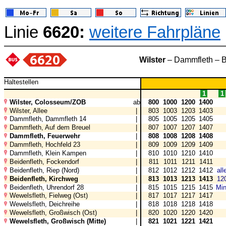
Linie
6620:
weitere Fahrpläne
Wilster
– Dammfleth – B
Haltestellen
1
1
Wilster, Colosseum/ZOB
ab
800
1000
1200
1400
Wilster, Allee
|
803
1003
1203
1403
Dammfleth, Dammfleth 14
|
805
1005
1205
1405
Dammfleth, Auf dem Breuel
|
807
1007
1207
1407
Dammfleth, Feuerwehr
|
808
1008
1208
1408
Dammfleth, Hochfeld 23
|
809
1009
1209
1409
Dammfleth, Klein Kampen
|
810
1010
1210
1410
Beidenfleth, Fockendorf
|
811
1011
1211
1411
Beidenfleth, Riep (Nord)
|
812
1012
1212
1412
all
Beidenfleth, Kirchweg
|
813
1013
1213
1413
12
Beidenfleth, Uhrendorf 28
|
815
1015
1215
1415
Min
Wewelsfleth, Fielweg (Ost)
|
817
1017
1217
1417
Wewelsfleth, Deichreihe
|
818
1018
1218
1418
Wewelsfleth, Großwisch (Ost)
|
820
1020
1220
1420
Wewelsfleth, Großwisch (Mitte)
|
821
1021
1221
1421