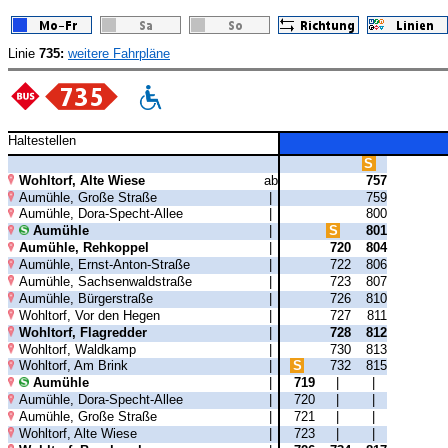
Linie
735:
weitere Fahrpläne
Haltestellen
S
Wohltorf, Alte Wiese
ab
757
Aumühle, Große Straße
|
759
Aumühle, Dora-Specht-Allee
|
800
Aumühle
|
S
801
Aumühle, Rehkoppel
|
720
804
Aumühle, Ernst-Anton-Straße
|
722
806
Aumühle, Sachsenwaldstraße
|
723
807
Aumühle, Bürgerstraße
|
726
810
Wohltorf, Vor den Hegen
|
727
811
Wohltorf, Flagredder
|
728
812
Wohltorf, Waldkamp
|
730
813
Wohltorf, Am Brink
|
S
732
815
Aumühle
|
719
|
|
Aumühle, Dora-Specht-Allee
|
720
|
|
Aumühle, Große Straße
|
721
|
|
Wohltorf, Alte Wiese
|
723
|
|