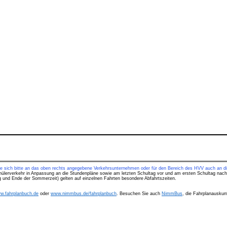
ie sich bitte an das oben rechts angegebene Verkehrsunternehmen oder für den Bereich des HVV auch an di
hülerverkehr in Anpassung an die Stundenpläne sowie am letzten Schultag vor und am ersten Schultag nach
ng und Ende der Sommerzeit) gelten auf einzelnen Fahrten besondere Abfahrtszeiten.
w.fahrplanbuch.de
oder
www.nimmbus.de/fahrplanbuch
. Besuchen Sie auch
NimmBus
, die Fahrplanauskunf