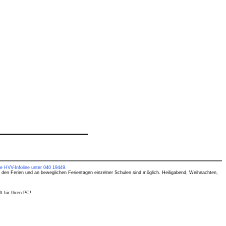
e HVV-Infoline unter 040 19449.
 den Ferien und an beweglichen Ferientagen einzelner Schulen sind möglich. Heiligabend, Weihnachten,
t für Ihren PC!