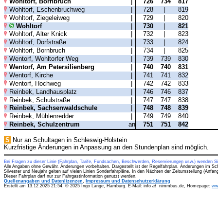
Wohltorf, Bornbruch
|
726
734
817
Wohltorf, Eschenbruchweg
|
728
|
819
Wohltorf, Ziegeleiweg
|
729
|
820
Wohltorf
|
730
|
821
Wohltorf, Alter Knick
|
732
|
823
Wohltorf, Dorfstraße
|
733
|
824
Wohltorf, Bornbruch
|
734
|
825
Wentorf, Wohltorfer Weg
|
739
739
830
Wentorf, Am Petersilienberg
|
740
740
831
Wentorf, Kirche
|
741
741
832
Wentorf, Hochweg
|
742
742
833
Reinbek, Landhausplatz
|
746
746
837
Reinbek, Schulstraße
|
747
747
838
Reinbek, Sachsenwaldschule
|
748
748
839
Reinbek, Mühlenredder
|
749
749
840
Reinbek, Schulzentrum
an
751
751
842
S
Nur an Schultagen in Schleswig-Holstein
Kurzfristige Änderungen in Anpassung an den Stundenplan sind möglich.
Bei Fragen zu dieser Linie (Fahrplan, Tarife, Fundsachen, Beschwerden, Reservierungen usw.) wenden S
Alle Angaben ohne Gewähr. Änderungen vorbehalten. Dargestellt ist der Regelfahrplan. Änderungen im Sc
Silvester und Neujahr gelten auf vielen Linien Sonderfahrpläne. In den Nächten der Zeitumstellung (Anfa
Dieser Fahrplan darf nur zur Fahrgastinformation genutzt werden.
Quellenangaben und Datenlizenzen
,
Impressum und Datenschutzerklärung
Erstellt am 13.12.2025 21:54. © 2025 Ingo Lange, Hamburg. E-Mail: info
at
nimmbus.de, Homepage:
ww