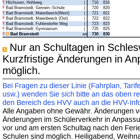
Hitzhusen, Hohlweg
|
716
816
Bad Bramstedt, Gemein.-Schule
|
720
820
Bad Bramstedt, Maienbeeck(West)
|
721
821
Bad Bramstedt, Maienbeeck (Ost)
|
722
822
Bad Bramstedt, Fuhlendorfer Weg
|
723
823
Bad Bramstedt, Gymnasium
|
725
825
Bad Bramstedt
an
730
830
Nur an Schultagen in Schles
S
Kurzfristige Änderungen in A
möglich.
Bei Fragen zu dieser Linie (Fahrplan, Ta
usw.) wenden Sie sich bitte an das oben 
den Bereich des HVV auch an die HVV-Info
Alle Angaben ohne Gewähr. Änderungen vorb
Änderungen im Schülerverkehr in Anpassu
vor und am ersten Schultag nach den Feri
Schulen sind möglich. Heiligabend, Weihnac