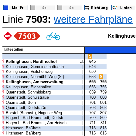
Linie
7503:
weitere Fahrpläne
Kellinghus
Haltestellen
S
Kellinghusen, Nordfriedhof
ab
645
Kellinghusen, Gemeinschaftssch.
|
646
Kellinghusen, Veilchenweg
|
650
Kellinghusen, Neumühl. Weg (S.)
|
653
S
Kellinghusen, Amtsverwaltung
|
655
755
Kellinghusen, Eichenallee
|
656
756
Quarnstedt, Schmidsbarg
|
659
759
Quarnstedt, Schulstraße
|
700
800
Quarnstedt, Börn
|
701
801
Quarnstedt, Dorfstraße
|
703
803
Borstel (Bramst.), Hagener Weg
|
707
807
Hagen b. Bad Bramstedt, Dorfstr
|
709
809
Hagen b. Bad Bramst., Am Heisch
|
711
811
Hitzhusen, Baßkate
|
713
813
Hitzhusen, Baßberg
|
715
815